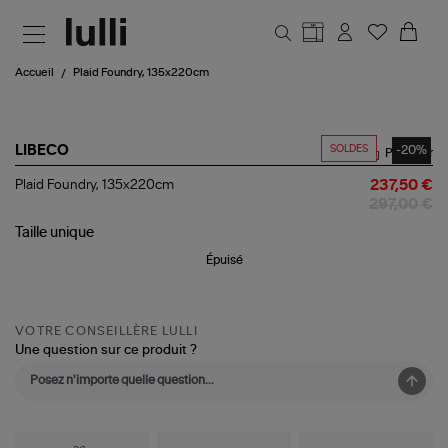
Aller au contenu principal
Accueil
Plaid Foundry, 135x220cm
SOLDES
-20%
LIBECO
Partager
Plaid
Plaid Foundry, 135x220cm
237,50 €
Foundry,
297,00 €
135x220cm
Taille
unique
Épuisé
VOTRE CONSEILLÈRE LULLI
Une question sur ce produit ?