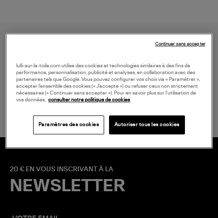
Continuer sans accepter
lulli-sur-la-toile.com utilise des cookies et technologies similaires à des fins de
performance, personnalisation, publicité et analyses, en collaboration avec des
partenaires tels que Google. Vous pouvez configurer vos choix via « Paramétrer »,
accepter l’ensemble des cookies (« J’accepte ») ou refuser ceux non strictement
LIVRAISON GRATUITE
nécessaires (« Continuer sans accepter »). Pour en savoir plus sur l’utilisation de
à partir de 150 € d'achat*
vos données,
consulter notre politique de cookies
Paramètres des cookies
Autoriser tous les cookies
20 € EN VOUS INSCRIVANT À LA
NEWSLETTER