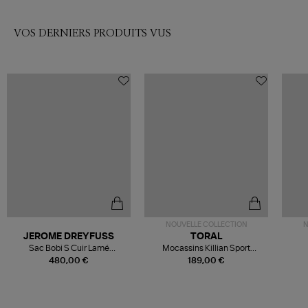
VOS DERNIERS PRODUITS VUS
NOUVELLE COLLECTION
N
JEROME DREYFUSS
TORAL
Sac Bobi S Cuir Lamé
Mocassins Killian Sport
Champagne
Mousse
480,00 €
189,00 €