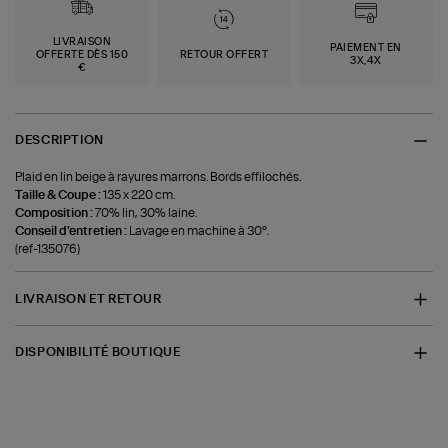
LIVRAISON
PAIEMENT EN
OFFERTE DÈS 150
RETOUR OFFERT
3X,4X
€
DESCRIPTION
Plaid en lin beige à rayures marrons. Bords effilochés.
Taille & Coupe :
135 x 220 cm.
Composition :
70% lin, 30% laine.
Conseil d'entretien :
Lavage en machine à 30°.
(ref-135076)
LIVRAISON ET RETOUR
DISPONIBILITÉ BOUTIQUE