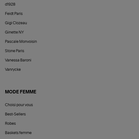
d1928
Feidt Paris
Gigi Clozeau
Ginette NY
Pascale Monvoisin
Stone Paris
Vanessa Baroni
Vanrycke
MODE FEMME
Choisi pour vous
Best-Sellers
Robes
Baskets femme