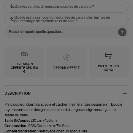
Quelles sont les dimensions exactes de ce plaid ?
Quelle est la composition détaillée de ce plaid en termes de
pourcentage de cachemire et de soie ?
LIVRAISON
PAIEMENT EN
OFFERTE DÈS 150
RETOUR OFFERT
3X,4X
€
DESCRIPTION
Plaid couleur clair/blanc soie et cachemire mélangés design en fil bouclé
rayures verticales design bicolore bords frangés design rectangulaire
Made in :
Italie.
Taille & Coupe :
210 cm x 150 cm
Composition :
93% Cachemire, 7% Soie
Conseil d'entretien :
Nettoyage chez un spécialiste.