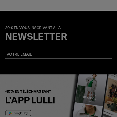
20 € EN VOUS INSCRIVANT À LA
NEWSLETTER
-10% EN TÉLÉCHARGEANT
L'APP LULLI