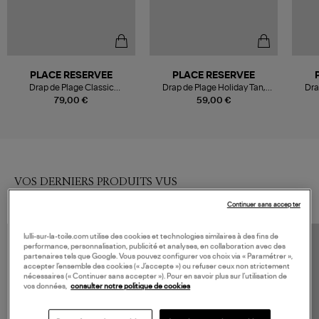
PLACE RESERVEE
PLACE RESERVEE
Drap de Plage Classic
Drap de Plage Holiday Tan,
Dra
Eucalyptus, 100x200 cm
100x165 cm
79,00 €
59,00 €
VOS DERNIERS PRODUITS VUS
Continuer sans accepter
lulli-sur-la-toile.com utilise des cookies et technologies similaires à des fins de
performance, personnalisation, publicité et analyses, en collaboration avec des
partenaires tels que Google. Vous pouvez configurer vos choix via « Paramétrer »,
accepter l’ensemble des cookies (« J’accepte ») ou refuser ceux non strictement
nécessaires (« Continuer sans accepter »). Pour en savoir plus sur l’utilisation de
vos données,
consulter notre politique de cookies