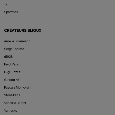
&
Sportmax
CRÉATEURS BIJOUX
Aurélie Bidermann
Serge Thoraval
d1928
Feidt Paris
Gigi Clozeau
Ginette NY
Pascale Monvoisin
Stone Paris
Vanessa Baroni
Vanrycke