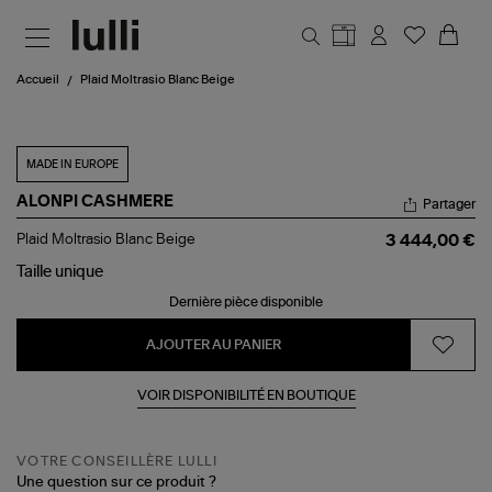
Aller au contenu principal
Accueil
Plaid Moltrasio Blanc Beige
MADE IN EUROPE
ALONPI CASHMERE
Partager
Plaid
Plaid Moltrasio Blanc Beige
3 444,00 €
Moltrasio
Blanc
Taille
unique
Beige
Dernière pièce disponible
AJOUTER AU PANIER
VOIR DISPONIBILITÉ EN BOUTIQUE
VOTRE CONSEILLÈRE LULLI
Une question sur ce produit ?