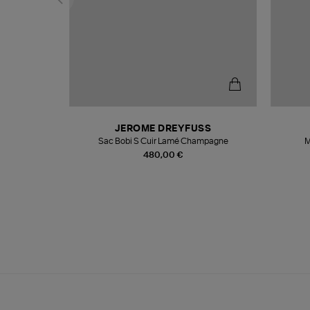
N
JEROME DREYFUSS
te
Sac Bobi S Cuir Lamé Champagne
M
480,00 €