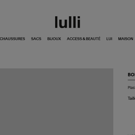
CHAUSSURES
SACS
BIJOUX
ACCESS & BEAUTÉ
LUI
MAISON
BO
Pla
Plas
Col
Ro
Ca
Tail
Mil