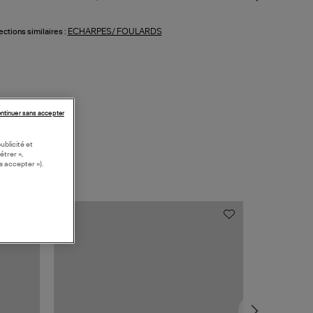
ECHARPES/ FOULARDS
ections similaires :
ntinuer sans accepter
ublicité et
étrer »,
s accepter »).