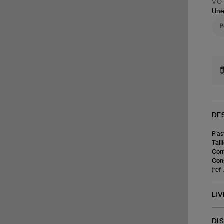
VOT
Une
DE
Plas
Tail
Com
Cons
(ref
LI
DI