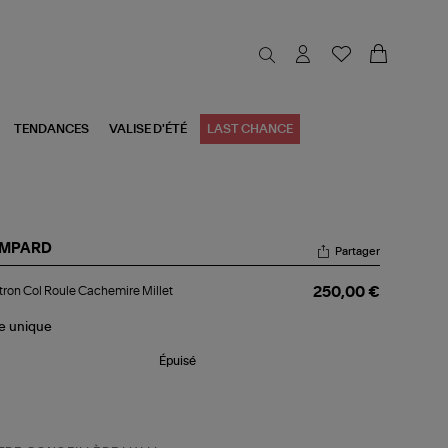
TENDANCES
VALISE D'ÉTÉ
LAST CHANCE
MPARD
Partager
stron
tron Col Roule Cachemire Millet
250,00 €
ule
chemire
le
unique
let
Épuisé