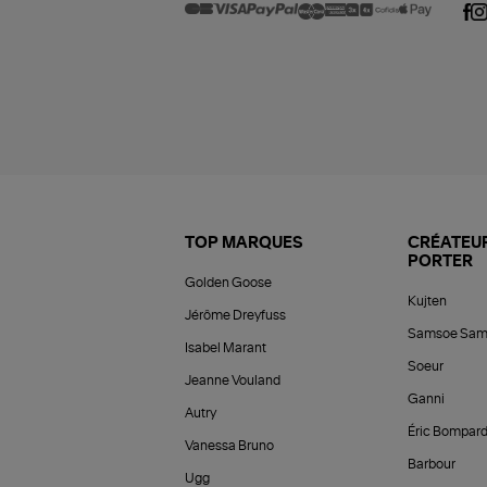
TOP MARQUES
CRÉATEUR
PORTER
Golden Goose
Kujten
Jérôme Dreyfuss
Samsoe Sam
Isabel Marant
Soeur
Jeanne Vouland
Ganni
Autry
Éric Bompar
Vanessa Bruno
Barbour
Ugg