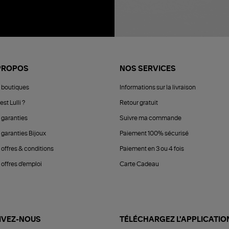
PROPOS
NOS SERVICES
 boutiques
Informations sur la livraison
est Lulli ?
Retour gratuit
 garanties
Suivre ma commande
 garanties Bijoux
Paiement 100% sécurisé
 offres & conditions
Paiement en 3 ou 4 fois
offres d'emploi
Carte Cadeau
IVEZ-NOUS
TÉLÉCHARGEZ L'APPLICATIO