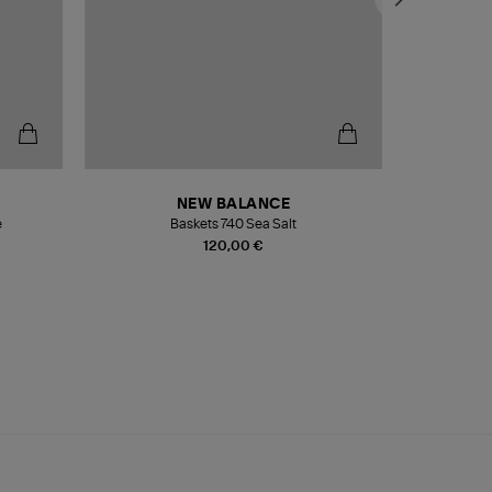
NEW BALANCE
e
Baskets 740 Sea Salt
Veste
120,00 €