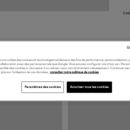
Coll
Co
oile.com utilise des cookies et technologies similaires à des fins de performance, personnalisation, p
collaboration avec des partenaires tels que Google. Vous pouvez configurer vos choix via « Param
TS VUS
semble des cookies (« J’accepte ») ou refuser ceux non strictement nécessaires (« Continuer san
 plus sur l’utilisation de vos données,
consulter notre politique de cookies
Paramètres des cookies
Autoriser tous les cookies