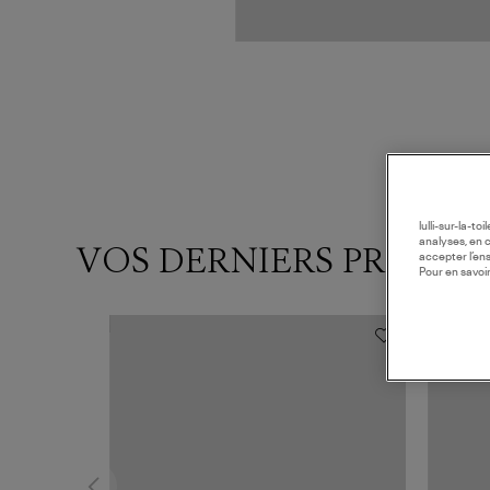
lulli-sur-la-t
analyses, en 
VOS DERNIERS PRODUI
accepter l’en
Pour en savoir