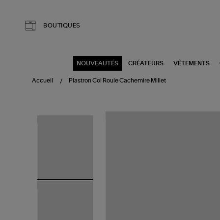
Aller au contenu principal
BOUTIQUES
NOUVEAUTÉS
CRÉATEURS
VÊTEMENTS
Accueil
Plastron Col Roule Cachemire Millet