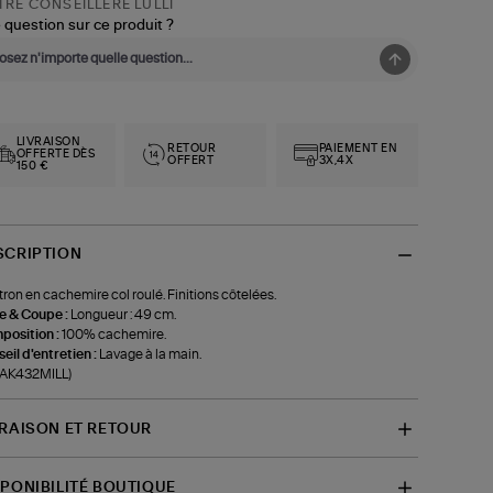
RE CONSEILLÈRE LULLI
 question sur ce produit ?
LIVRAISON
RETOUR
PAIEMENT EN
OFFERTE DÈS
OFFERT
3X,4X
150 €
SCRIPTION
tron en cachemire col roulé. Finitions côtelées.
le & Coupe :
Longueur : 49 cm.
position :
100% cachemire.
eil d'entretien :
Lavage à la main.
-AK432MILL)
VRAISON ET RETOUR
SPONIBILITÉ BOUTIQUE