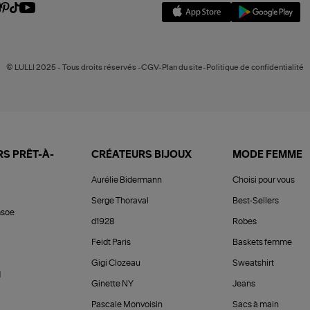
© LULLI 2025 - Tous droits réservés -CGV-Plan du site-Politique de confidentialité
S PRÊT-À-
CRÉATEURS BIJOUX
MODE FEMME
Aurélie Bidermann
Choisi pour vous
Serge Thoraval
Best-Sellers
soe
d1928
Robes
Feidt Paris
Baskets femme
Gigi Clozeau
Sweatshirt
d
Ginette NY
Jeans
Pascale Monvoisin
Sacs à main