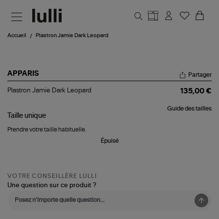
Aller au contenu principal
Accueil
Plastron Jamie Dark Leopard
APPARIS
Partager
Plastron
Plastron Jamie Dark Leopard
135,00 €
Jamie
Dark
Guide des tailles
Leopard
Taille
unique
Prendre votre taille habituelle.
Épuisé
VOTRE CONSEILLÈRE LULLI
Une question sur ce produit ?