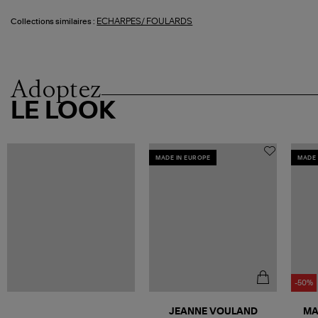
ECHARPES/ FOULARDS
Collections similaires :
Adoptez
LE LOOK
MADE IN EUROPE
MADE 
-50%
JEANNE VOULAND
MA