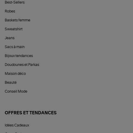
Best-Sellers
Robes
Baskets femme
Sweatshirt
Jeans
Sacs à main
Bijoux tendances
Doudounes et Parkas
Maison déco
Beauté
Conseil Mode
OFFRES ET TENDANCES
Idées Cadeaux