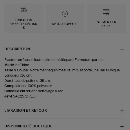
LIVRAISON
PAIEMENT EN
OFFERTE DÈS 150
RETOUR OFFERT
3X,4X
€
DESCRIPTION
Plastron en fausse fourrure imprimé léopard. Fermeture par zip.
Made in :
Chine.
Taille & Coupe :
Notre mannequin mesure 1m72 et porte une Taille Unique.
Longueur : 36 cm.
Demi-tour de poitrine : 35 cm.
Composition :
100% polyester.
Conseil d'entretien :
Nettoyage à sec.
(ref-F5AC257DRLE)
LIVRAISON ET RETOUR
DISPONIBILITÉ BOUTIQUE