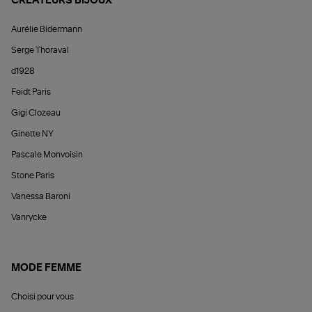
CRÉATEURS BIJOUX
Aurélie Bidermann
Serge Thoraval
d1928
Feidt Paris
Gigi Clozeau
Ginette NY
Pascale Monvoisin
Stone Paris
Vanessa Baroni
Vanrycke
MODE FEMME
Choisi pour vous