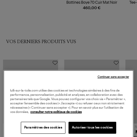
Bottines Boye 70 Cuir Mat Noir
Tee-
460,00 €
VOS DERNIERS PRODUITS VUS
Continuer sans accepter
lulli-sur-la-toile.com utilise des cookies et technologies similaires à des fins de
performance, personnalisation, publicité et analyses, en collaboration avec des
partenaires tels que Google. Vous pouvez configurer vos choix via « Paramétrer »,
accepter l’ensemble des cookies (« J’accepte ») ou refuser ceux non strictement
nécessaires (« Continuer sans accepter »). Pour en savoir plus sur l’utilisation de
vos données,
consulter notre politique de cookies
NOUVELLE COLLECTION
N
Paramètres des cookies
Autoriser tous les cookies
JEROME DREYFUSS
TORAL