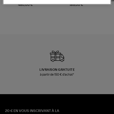
Sac Bobi S Cuir Lamé
Mocassins Killian Sport
Veste
Champagne
Mousse
480,00 €
189,00 €
LIVRAISON GRATUITE
à partir de 150 € d'achat*
20 € EN VOUS INSCRIVANT À LA