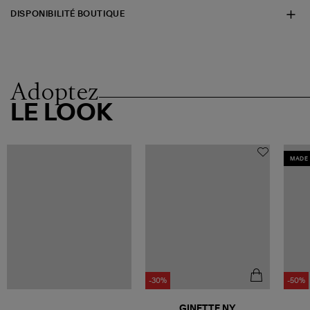
DISPONIBILITÉ BOUTIQUE
Adoptez
LE LOOK
MADE 
-30%
-50%
GINETTE NY