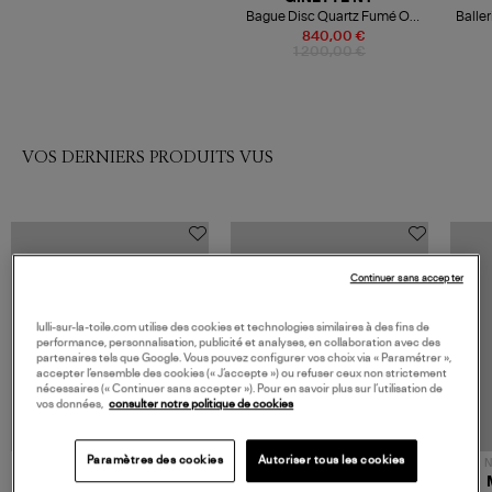
Bague Disc Quartz Fumé Or
Balle
Rose
840,00 €
1 200,00 €
VOS DERNIERS PRODUITS VUS
Continuer sans accepter
lulli-sur-la-toile.com utilise des cookies et technologies similaires à des fins de
performance, personnalisation, publicité et analyses, en collaboration avec des
partenaires tels que Google. Vous pouvez configurer vos choix via « Paramétrer »,
accepter l’ensemble des cookies (« J’accepte ») ou refuser ceux non strictement
nécessaires (« Continuer sans accepter »). Pour en savoir plus sur l’utilisation de
vos données,
consulter notre politique de cookies
Paramètres des cookies
Autoriser tous les cookies
NOUVELLE COLLECTION
N
JEROME DREYFUSS
TORAL