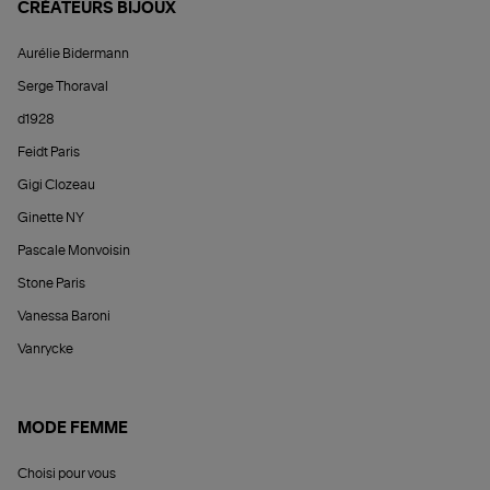
CRÉATEURS BIJOUX
Aurélie Bidermann
Serge Thoraval
d1928
Feidt Paris
Gigi Clozeau
Ginette NY
Pascale Monvoisin
Stone Paris
Vanessa Baroni
Vanrycke
MODE FEMME
Choisi pour vous