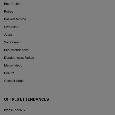
Best-Sellers
Robes
Baskets femme
Sweatshirt
Jeans
Sacs à main
Bijoux tendances
Doudounes et Parkas
Maison déco
Beauté
Conseil Mode
OFFRES ET TENDANCES
Idées Cadeaux