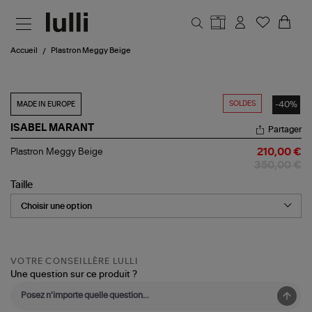
Aller au contenu principal
Accueil
Plastron Meggy Beige
SOLDES
-40%
MADE IN EUROPE
ISABEL MARANT
Partager
Plastron
Plastron Meggy Beige
210,00 €
Meggy
350,00 €
Beige
Taille
VOTRE CONSEILLÈRE LULLI
Une question sur ce produit ?