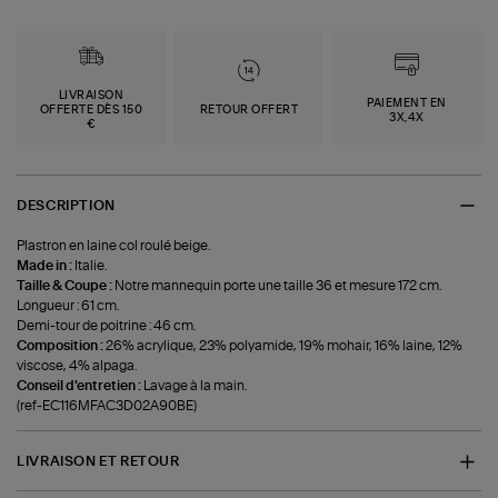
LIVRAISON
PAIEMENT EN
OFFERTE DÈS 150
RETOUR OFFERT
3X,4X
€
DESCRIPTION
Plastron en laine col roulé beige.
Made in :
Italie.
Taille & Coupe :
Notre mannequin porte une taille 36 et mesure 172 cm.
Longueur : 61 cm.
Demi-tour de poitrine : 46 cm.
Composition :
26% acrylique, 23% polyamide, 19% mohair, 16% laine, 12%
viscose, 4% alpaga.
Conseil d'entretien :
Lavage à la main.
(ref-EC116MFAC3D02A90BE)
LIVRAISON ET RETOUR