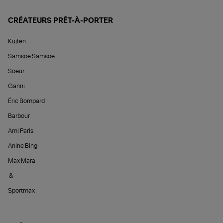
CRÉATEURS PRÊT-À-PORTER
Kujten
Samsoe Samsoe
Soeur
Ganni
Éric Bompard
Barbour
Ami Paris
Anine Bing
Max Mara
&
Sportmax