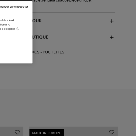
catement chaque peau et rendent chaque pièce unique.
-3609)
ntinuer sans accepter
ublicité et
VRAISON ET RETOUR
étrer »,
s accepter »).
SPONIBILITÉ BOUTIQUE
SACS
-
POCHETTES
ections similaires :
MADE IN EUROPE