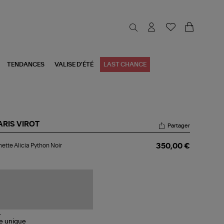
TENDANCES
VALISE D'ÉTÉ
LAST CHANCE
ARIS VIROT
Partager
chette
ette Alicia Python Noir
350,00 €
cia
thon
r
le
unique