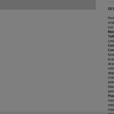
DE
Poch
orné
cuir.
Made
Tail
Long
Com
Cons
fair
écai
de p
votr
dégo
chale
alté
Néan
pati
Plus
main
méta
impr