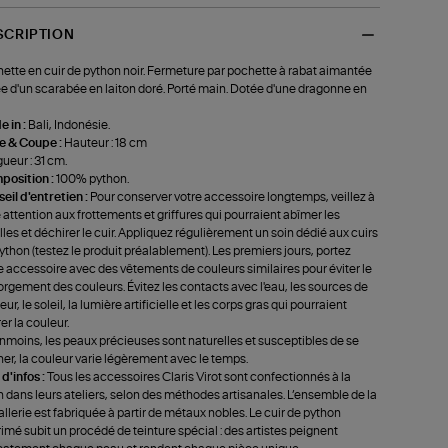
SCRIPTION
ette en cuir de python noir. Fermeture par pochette à rabat aimantée
e d'un scarabée en laiton doré. Porté main. Dotée d'une dragonne en
 in :
Bali, Indonésie.
le & Coupe :
Hauteur : 18 cm
ueur : 31 cm.
position :
100% python.
eil d'entretien :
Pour conserver votre accessoire longtemps, veillez à
e attention aux frottements et griffures qui pourraient abîmer les
lles et déchirer le cuir. Appliquez régulièrement un soin dédié aux cuirs
ython (testez le produit préalablement). Les premiers jours, portez
e accessoire avec des vêtements de couleurs similaires pour éviter le
rgement des couleurs. Évitez les contacts avec l'eau, les sources de
ur, le soleil, la lumière artificielle et les corps gras qui pourraient
rer la couleur.
moins, les peaux précieuses sont naturelles et susceptibles de se
ner, la couleur varie légèrement avec le temps.
 d'infos :
Tous les accessoires Claris Virot sont confectionnés à la
 dans leurs ateliers, selon des méthodes artisanales. L’ensemble de la
llerie est fabriquée à partir de métaux nobles. Le cuir de python
imé subit un procédé de teinture spécial : des artistes peignent