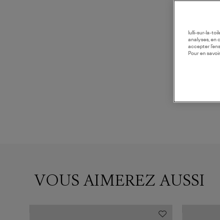
lulli-sur-la-t
analyses, en 
accepter l’en
Pour en savoir
VOUS AIMEREZ AUSSI