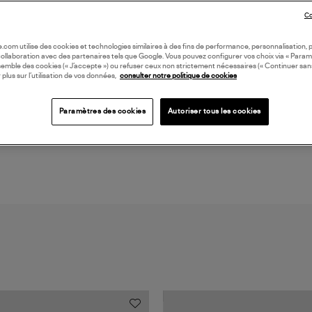
déli
(ref
Co
oile.com utilise des cookies et technologies similaires à des fins de performance, personnalisation, p
LI
collaboration avec des partenaires tels que Google. Vous pouvez configurer vos choix via « Param
semble des cookies (« J’accepte ») ou refuser ceux non strictement nécessaires (« Continuer san
 plus sur l’utilisation de vos données,
consulter notre politique de cookies
DI
Paramètres des cookies
Autoriser tous les cookies
Coll