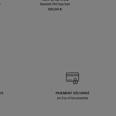
e
Baskets 740 Sea Salt
Veste
120,00 €
3/5
PAIEMENT SÉCURISÉ
en 3 ou 4 fois possible