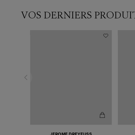
VOS DERNIERS PRODUI
N
JEROME DREYFUSS