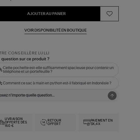
AJOUTER AU PANIER
VOIR DISPONIBILITÉ EN BOUTIQUE
RE CONSEILLÈRE LULLI
 question sur ce produit ?
Cette pochette est-elle suffisamment spacieuse pour contenir un
téléphone et un portefeuille ?
Comment ce sac à main en python est-il fabriqué en Indonésie ?
LIVRAISON
RETOUR
PAIEMENT EN
OFFERTE DÈS
OFFERT
3X,4X
150 €