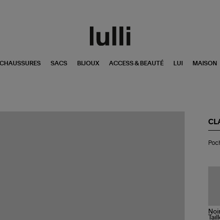
CHAUSSURES
SACS
BIJOUX
ACCESS & BEAUTÉ
LUI
MAISON
CL
Po
Poch
Ali
Py
Noi
Tail