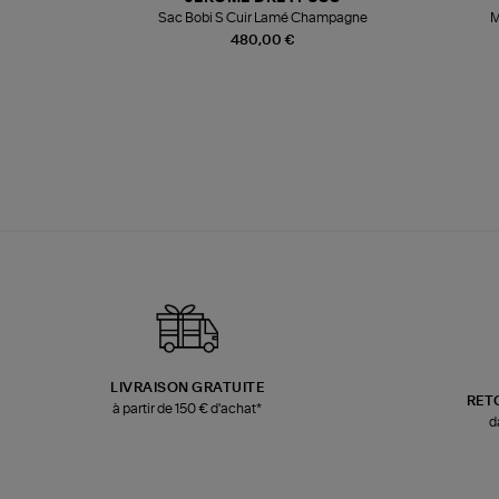
te
Sac Bobi S Cuir Lamé Champagne
M
480,00 €
LIVRAISON GRATUITE
RET
à partir de 150 € d'achat*
d