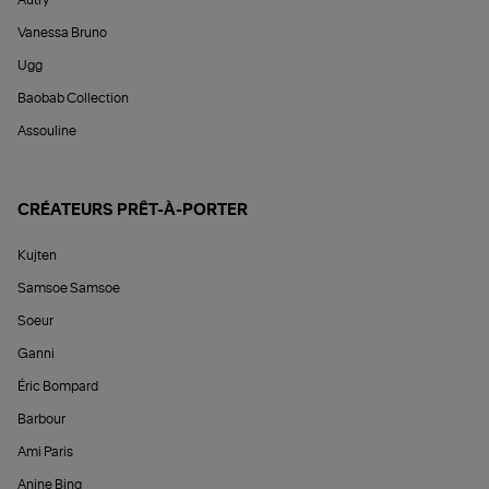
Autry
Vanessa Bruno
Ugg
Baobab Collection
Assouline
CRÉATEURS PRÊT-À-PORTER
Kujten
Samsoe Samsoe
Soeur
Ganni
Éric Bompard
Barbour
Ami Paris
Anine Bing