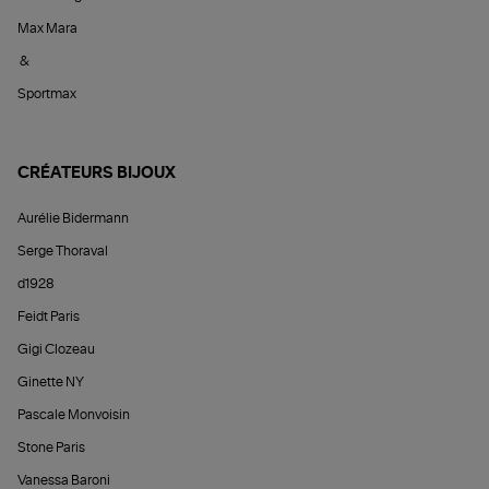
Max Mara
&
Sportmax
CRÉATEURS BIJOUX
Aurélie Bidermann
Serge Thoraval
d1928
Feidt Paris
Gigi Clozeau
Ginette NY
Pascale Monvoisin
Stone Paris
Vanessa Baroni