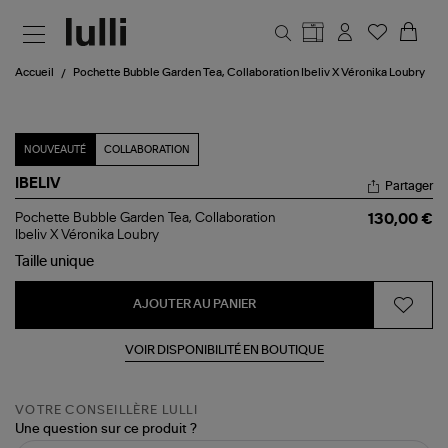
Aller au contenu principal
Accueil
Pochette Bubble Garden Tea, Collaboration Ibeliv X Véronika Loubry
NOUVEAUTÉ
COLLABORATION
IBELIV
Partager
Pochette
Pochette Bubble Garden Tea, Collaboration
130,00 €
Bubble
Ibeliv X Véronika Loubry
Garden
Taille
unique
Tea,
Collaboration
Ibeliv
AJOUTER AU PANIER
X
Véronika
Loubry
VOIR DISPONIBILITÉ EN BOUTIQUE
VOTRE CONSEILLÈRE LULLI
Une question sur ce produit ?