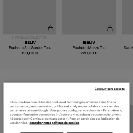
NOUVELLE COLLECTION
IBELIV
IBELIV
Pochette Sisi Garden Tea,
Pochette Mezzo Tea
Sac Ar
Collaboration Ibeliv x Véronika
130,00 €
220,00 €
Loubry
VOS DERNIERS PRODUITS VUS
Continuer sans accepter
lulli-sur-la-toile.com utilise des cookies et technologies similaires à des fins de
performance, personnalisation, publicité et analyses, en collaboration avec des
partenaires tels que Google. Vous pouvez configurer vos choix via « Paramétrer »,
accepter l’ensemble des cookies (« J’accepte ») ou refuser ceux non strictement
nécessaires (« Continuer sans accepter »). Pour en savoir plus sur l’utilisation de
vos données,
consulter notre politique de cookies