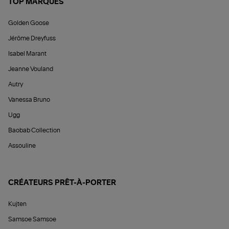
TOP MARQUES
Golden Goose
Jérôme Dreyfuss
Isabel Marant
Jeanne Vouland
Autry
Vanessa Bruno
Ugg
Baobab Collection
Assouline
CRÉATEURS PRÊT-À-PORTER
Kujten
Samsoe Samsoe