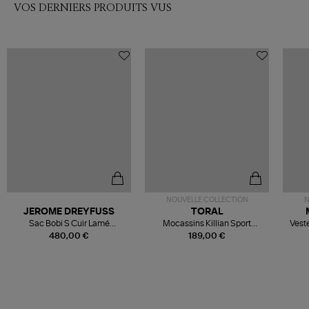
VOS DERNIERS PRODUITS VUS
NOUVELLE COLLECTION
N
JEROME DREYFUSS
TORAL
Sac Bobi S Cuir Lamé
Mocassins Killian Sport
Veste
Champagne
Mousse
480,00 €
189,00 €