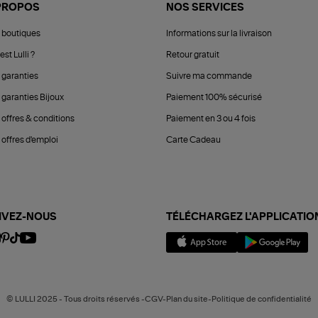
PROPOS
NOS SERVICES
 boutiques
Informations sur la livraison
est Lulli ?
Retour gratuit
 garanties
Suivre ma commande
 garanties Bijoux
Paiement 100% sécurisé
 offres & conditions
Paiement en 3 ou 4 fois
offres d'emploi
Carte Cadeau
IVEZ-NOUS
TÉLÉCHARGEZ L'APPLICATIO
© LULLI 2025 - Tous droits réservés -CGV-Plan du site-Politique de confidentialité