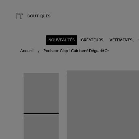
Aller au contenu principal
BOUTIQUES
NOUVEAUTÉS
CRÉATEURS
VÊTEMENTS
Accueil
Pochette Clap L Cuir Lamé Dégradé Or