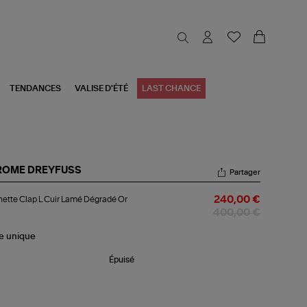
TENDANCES
VALISE D'ÉTÉ
LAST CHANCE
ROME DREYFUSS
Partager
chette
ette Clap L Cuir Lamé Dégradé Or
240,00 €
p
400,00 €
r
mé
le
unique
gradé
Épuisé