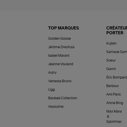
TOP MARQUES
CRÉATEUR
PORTER
Golden Goose
Kujten
Jérôme Dreyfuss
Samsoe Sam
Isabel Marant
Soeur
Jeanne Vouland
Ganni
Autry
Éric Bompar
Vanessa Bruno
Barbour
Ugg
Ami Paris
Baobab Collection
Anine Bing
Assouline
Max Mara
&
Sportmax