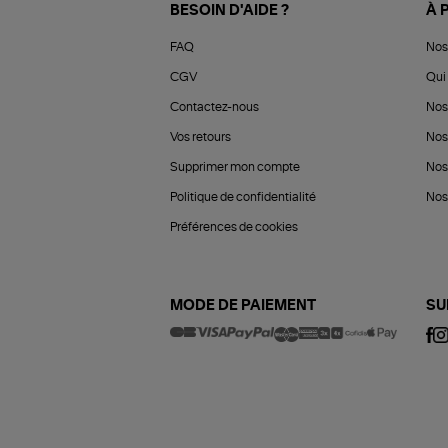
BESOIN D'AIDE ?
À 
FAQ
Nos
CGV
Qui 
Contactez-nous
Nos
Vos retours
Nos
Supprimer mon compte
Nos
Politique de confidentialité
Nos 
Préférences de cookies
MODE DE PAIEMENT
SU