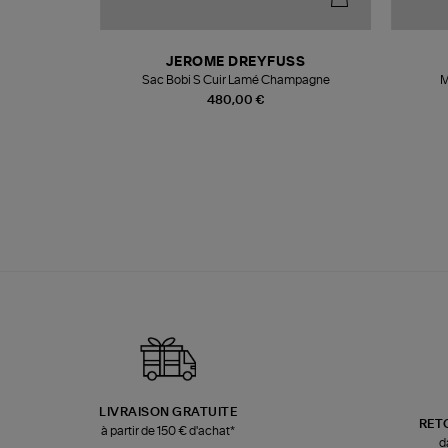
N
JEROME DREYFUSS
te
Sac Bobi S Cuir Lamé Champagne
M
480,00 €
LIVRAISON GRATUITE
RET
à partir de 150 € d'achat*
d