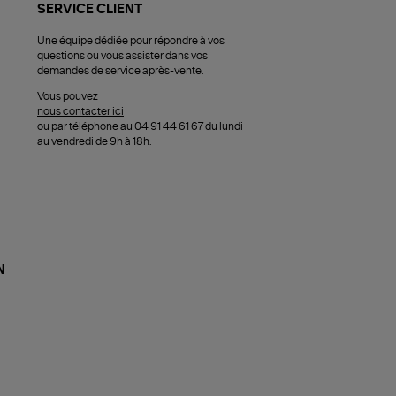
SERVICE CLIENT
Une équipe dédiée pour répondre à vos
questions ou vous assister dans vos
demandes de service après-vente.
Vous pouvez
nous contacter ici
ou par téléphone au 04 91 44 61 67 du lundi
au vendredi de 9h à 18h.
N