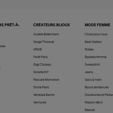
S PRÊT-À-
CRÉATEURS BIJOUX
MODE FEMME
Aurélie Bidermann
Choisi pour vous
Serge Thoraval
Best-Sellers
soe
d1928
Robes
Feidt Paris
Baskets femme
Gigi Clozeau
Sweatshirt
d
Ginette NY
Jeans
Pascale Monvoisin
Sacs à main
Stone Paris
Bijoux tendances
Vanessa Baroni
Doudounes et Parka
Vanrycke
Maison déco
Beauté