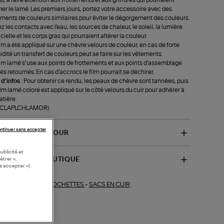
er le lamé. Les premiers jours, portez votre accessoire avec des
ments de couleurs similaires pour éviter le dégorgement des couleurs.
ez les contacts avec l'eau, les sources de chaleur, le soleil, la lumière
ficielle et les corps gras qui pourraient altérer la couleur.
ilm a été appliqué sur une chèvre velours de couleur, en cas de forte
dité un transfert de couleurs peut se faire sur les vêtements.
ilm lamé s’use aux points de frottements et aux points d’assemblage
és retournés. En cas d’accrocs le film pourrait se déchirer.
 d'infos :
Pour obtenir ce rendu, les peaux de chèvre sont tannées, puis
ilm lamé coloré est appliqué sur le côté velours du cuir pour adhérer à
atière.
f-CLAPLCHLAMOR)
ntinuer sans accepter
VRAISON ET RETOUR
ublicité et
SPONIBILITÉ BOUTIQUE
étrer »,
s accepter »).
POCHETTES
-
SACS EN CUIR
ections similaires :