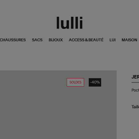
CHAUSSURES
SACS
BIJOUX
ACCESS & BEAUTÉ
LUI
MAISON
JE
-40%
SOLDES
Po
Poch
Cla
L
Cui
La
Tail
Dé
Or