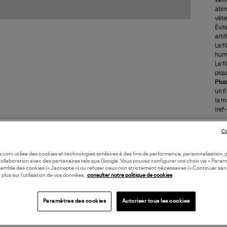
abîm
vête
Évit
arti
Le f
humi
Le f
piqu
Plus
un f
la m
(re
Co
LI
oile.com utilise des cookies et technologies similaires à des fins de performance, personnalisation, p
DI
collaboration avec des partenaires tels que Google. Vous pouvez configurer vos choix via « Param
semble des cookies (« J’accepte ») ou refuser ceux non strictement nécessaires (« Continuer san
 plus sur l’utilisation de vos données,
consulter notre politique de cookies
Coll
Paramètres des cookies
Autoriser tous les cookies