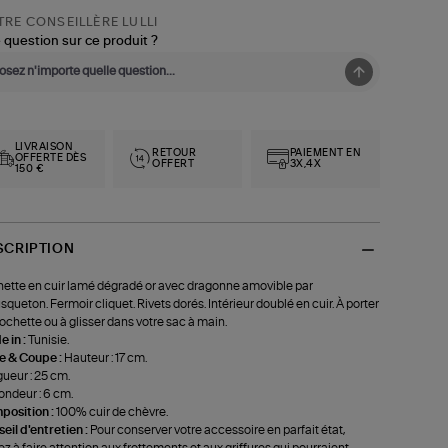
RE CONSEILLÈRE LULLI
 question sur ce produit ?
LIVRAISON
RETOUR
PAIEMENT EN
OFFERTE DÈS
OFFERT
3X,4X
150 €
SCRIPTION
ette en cuir lamé dégradé or avec dragonne amovible par
queton. Fermoir cliquet. Rivets dorés. Intérieur doublé en cuir. À porter
ochette ou à glisser dans votre sac à main.
 in :
Tunisie.
le & Coupe :
Hauteur : 17 cm.
ueur : 25 cm.
ondeur : 6 cm.
position :
100% cuir de chèvre.
eil d'entretien :
Pour conserver votre accessoire en parfait état,
lez à faire attention aux frottements et aux griffures qui pourraient