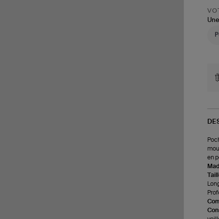
VOT
Une
DE
Poch
mous
en p
Made
Tail
Long
Prof
Com
Cons
veil