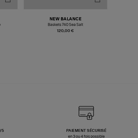
NEW BALANCE
e
Baskets 740 Sea Salt
Veste
120,00 €
3/5
PAIEMENT SÉCURISÉ
en 3 ou 4 fois possible