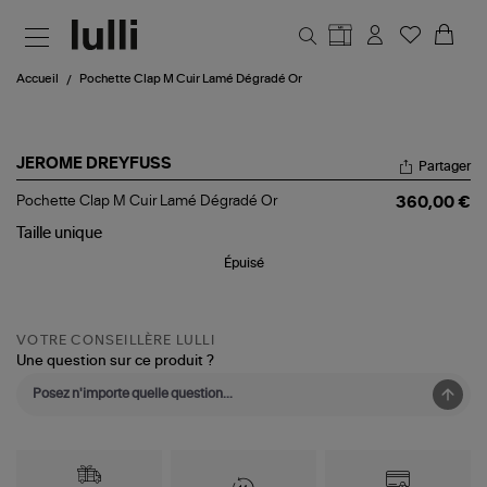
Aller au contenu principal
Accueil
Pochette Clap M Cuir Lamé Dégradé Or
JEROME DREYFUSS
Partager
Pochette
Pochette Clap M Cuir Lamé Dégradé Or
360,00 €
Clap
M
Taille
unique
Cuir
Épuisé
Lamé
Dégradé
Or
VOTRE CONSEILLÈRE LULLI
Une question sur ce produit ?