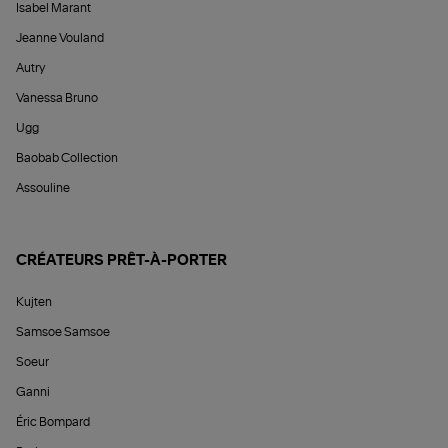
Isabel Marant
Jeanne Vouland
Autry
Vanessa Bruno
Ugg
Baobab Collection
Assouline
CRÉATEURS PRÊT-À-PORTER
Kujten
Samsoe Samsoe
Soeur
Ganni
Éric Bompard