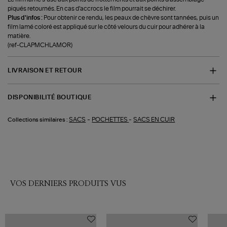
piqués retournés. En cas d’accrocs le film pourrait se déchirer.
Plus d'infos :
Pour obtenir ce rendu, les peaux de chèvre sont tannées, puis un
film lamé coloré est appliqué sur le côté velours du cuir pour adhérer à la
matière.
(ref-CLAPMCHLAMOR)
LIVRAISON ET RETOUR
DISPONIBILITÉ BOUTIQUE
-
-
SACS
POCHETTES
SACS EN CUIR
Collections similaires :
VOS DERNIERS PRODUITS VUS