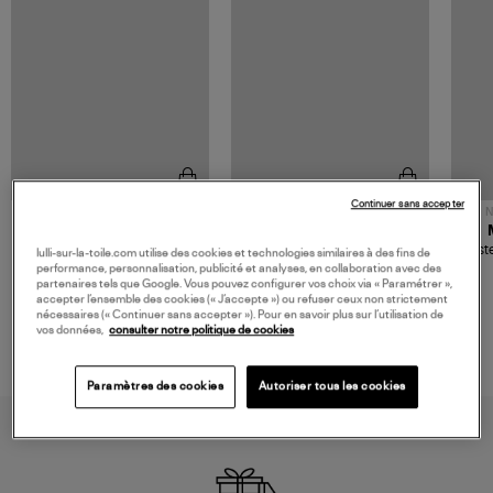
Continuer sans accepter
NOUVELLE COLLECTION
N
JEROME DREYFUSS
TORAL
Sac Bobi S Cuir Lamé
Mocassins Killian Sport
Veste
lulli-sur-la-toile.com utilise des cookies et technologies similaires à des fins de
Champagne
Mousse
performance, personnalisation, publicité et analyses, en collaboration avec des
480,00 €
189,00 €
partenaires tels que Google. Vous pouvez configurer vos choix via « Paramétrer »,
accepter l’ensemble des cookies (« J’accepte ») ou refuser ceux non strictement
nécessaires (« Continuer sans accepter »). Pour en savoir plus sur l’utilisation de
vos données,
consulter notre politique de cookies
Paramètres des cookies
Autoriser tous les cookies