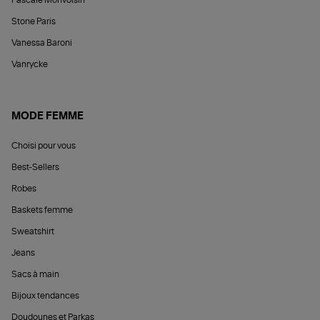
Pascale Monvoisin
Stone Paris
Vanessa Baroni
Vanrycke
MODE FEMME
Choisi pour vous
Best-Sellers
Robes
Baskets femme
Sweatshirt
Jeans
Sacs à main
Bijoux tendances
Doudounes et Parkas