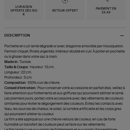
LIVRAISON
PAIEMENT EN
OFFERTE DÈS 150
RETOUR OFFERT
3X,4X
€
DESCRIPTION
Pochette en cuir lamé dégradé or avec dragonne amovible par mousqueton.
Fermoir cliquet. Rivets argentés. Intérieur doublé en cuir. À porter en pochette
ou à glisser dans votre sac à main.
Made in :
Tunisie.
Taille & Coupe :
Hauteur : 13 cm.
Longueur : 22 cm.
Profondeur : 5 cm.
Composition :
100% cuir de chèvre.
Conseil d'entretien :
Pour conserver votre accessoire en parfait état, veillez à
faire attention aux frottements et aux griffures qui pourraient abîmer le lamé.
Les premiers jours, portez votre accessoire avec des vêtements de couleurs
similaires pour éviter le dégorgement des couleurs. Évitez les contacts avec
l'eau, les sources de chaleur, le soleil, la lumière artificielle et les corps gras
qui pourraient altérer la couleur.
Le film a été appliqué sur une chèvre velours de couleur, en cas de forte
humidité un transfert de couleurs peut se faire sur les vêtements.
Le film lamé s’use aux points de frottements et aux points d’assemblage