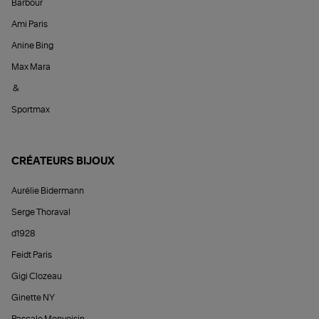
Barbour
Ami Paris
Anine Bing
Max Mara
&
Sportmax
CRÉATEURS BIJOUX
Aurélie Bidermann
Serge Thoraval
d1928
Feidt Paris
Gigi Clozeau
Ginette NY