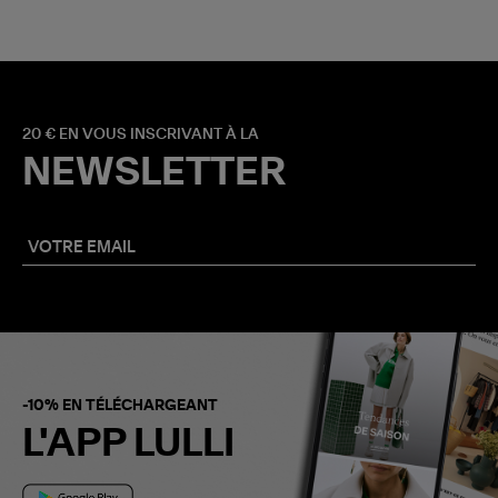
20 € EN VOUS INSCRIVANT À LA
NEWSLETTER
-10% EN TÉLÉCHARGEANT
L'APP LULLI