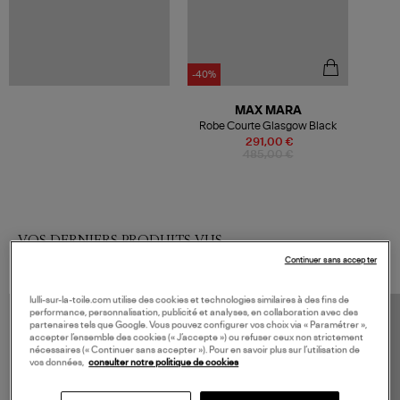
-40%
MAX MARA
Robe Courte Glasgow Black
291,00 €
485,00 €
VOS DERNIERS PRODUITS VUS
Continuer sans accepter
lulli-sur-la-toile.com utilise des cookies et technologies similaires à des fins de
performance, personnalisation, publicité et analyses, en collaboration avec des
partenaires tels que Google. Vous pouvez configurer vos choix via « Paramétrer »,
accepter l’ensemble des cookies (« J’accepte ») ou refuser ceux non strictement
nécessaires (« Continuer sans accepter »). Pour en savoir plus sur l’utilisation de
vos données,
consulter notre politique de cookies