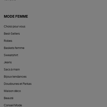
MODE FEMME
Choisi pour vous
Best-Sellers
Robes
Baskets femme
Sweatshirt
Jeans
Sacs à main
Bijoux tendances
Doudounes et Parkas
Maison déco
Beauté
Conseil Mode