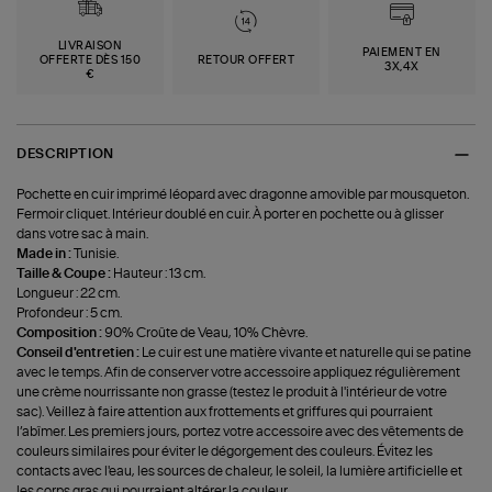
LIVRAISON
PAIEMENT EN
OFFERTE DÈS 150
RETOUR OFFERT
3X,4X
€
DESCRIPTION
Pochette en cuir imprimé léopard avec dragonne amovible par mousqueton.
Fermoir cliquet. Intérieur doublé en cuir. À porter en pochette ou à glisser
dans votre sac à main.
Made in :
Tunisie.
Taille & Coupe :
Hauteur : 13 cm.
Longueur : 22 cm.
Profondeur : 5 cm.
Composition :
90% Croûte de Veau, 10% Chèvre.
Conseil d'entretien :
Le cuir est une matière vivante et naturelle qui se patine
avec le temps. Afin de conserver votre accessoire appliquez régulièrement
une crème nourrissante non grasse (testez le produit à l'intérieur de votre
sac). Veillez à faire attention aux frottements et griffures qui pourraient
l’abîmer. Les premiers jours, portez votre accessoire avec des vêtements de
couleurs similaires pour éviter le dégorgement des couleurs. Évitez les
contacts avec l'eau, les sources de chaleur, le soleil, la lumière artificielle et
les corps gras qui pourraient altérer la couleur.