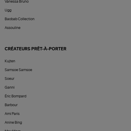
Vanessa Bruno
Ugg
Baobab Collection
Assouline
CRÉATEURS PRÊT-À-PORTER
Kujten
Samsoe Samsoe
Soeur
Ganni
Éric Bompard
Barbour
Ami Paris
Anine Bing