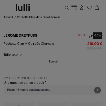
Aller au contenu principal
Accueil
Pochette Clap M Cuir Léo Chamois
SOLDES
-20%
JEROME DREYFUSS
Partager
Pochette
Pochette Clap M Cuir Léo Chamois
216,00 €
Clap
270,00 €
M
Cuir
Taille
unique
Léo
Épuisé
Chamois
VOTRE CONSEILLÈRE LULLI
Une question sur ce produit ?