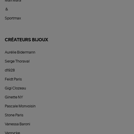
Max Mara
&
Sportmax
CRÉATEURS BIJOUX
Aurélie Bidermann
Serge Thoraval
d1928
Feidt Paris
Gigi Clozeau
Ginette NY
Pascale Monvoisin
Stone Paris
Vanessa Baroni
Vanrycke