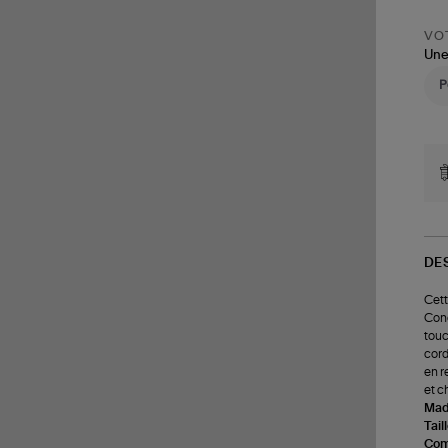
VOT
Une
DE
Cett
Conç
touc
cord
en r
et c
Made
Tail
Com