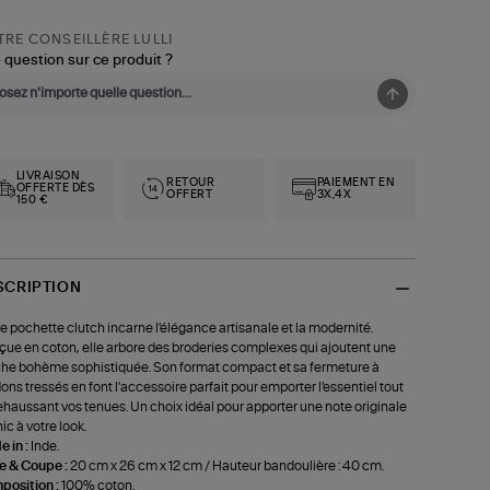
RE CONSEILLÈRE LULLI
 question sur ce produit ?
LIVRAISON
RETOUR
PAIEMENT EN
OFFERTE DÈS
OFFERT
3X,4X
150 €
SCRIPTION
e pochette clutch incarne l'élégance artisanale et la modernité.
ue en coton, elle arbore des broderies complexes qui ajoutent une
he bohème sophistiquée. Son format compact et sa fermeture à
ons tressés en font l'accessoire parfait pour emporter l'essentiel tout
ehaussant vos tenues. Un choix idéal pour apporter une note originale
hic à votre look.
 in :
Inde.
le & Coupe :
20 cm x 26 cm x 12 cm / Hauteur bandoulière : 40 cm.
position :
100% coton.