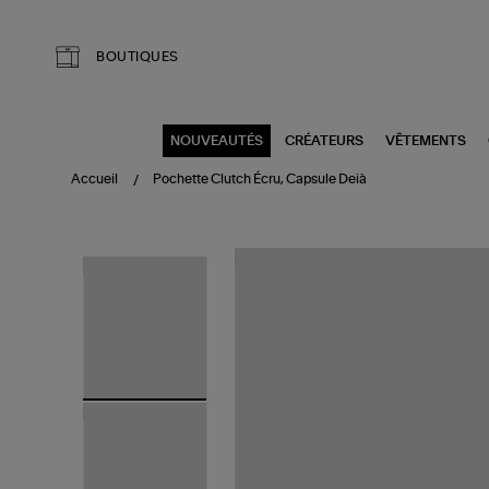
Aller au contenu principal
BOUTIQUES
NOUVEAUTÉS
CRÉATEURS
VÊTEMENTS
Accueil
Pochette Clutch Écru, Capsule Deià