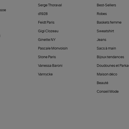
Serge Thoraval
Best-Sellers
soe
d1928
Robes
Feidt Paris
Baskets femme
Gigi Clozeau
Sweatshirt
d
Ginette NY
Jeans
Pascale Monvoisin
Sacs à main
Stone Paris
Bijoux tendances
Vanessa Baroni
Doudounes et Parka
Vanrycke
Maison déco
Beauté
Conseil Mode