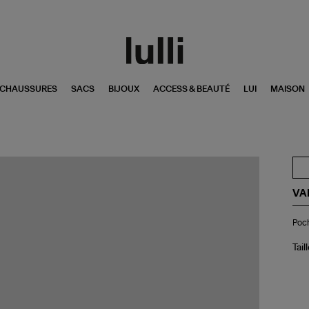
CHAUSSURES
SACS
BIJOUX
ACCESS & BEAUTÉ
LUI
MAISON
VA
Po
Poch
Clu
Écr
Ca
Tail
Dei