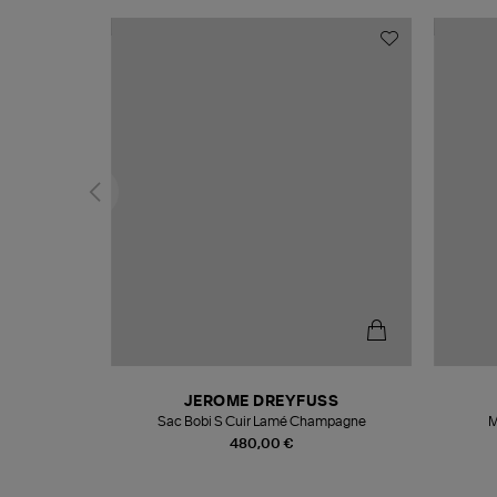
N
JEROME DREYFUSS
te
Sac Bobi S Cuir Lamé Champagne
M
480,00 €