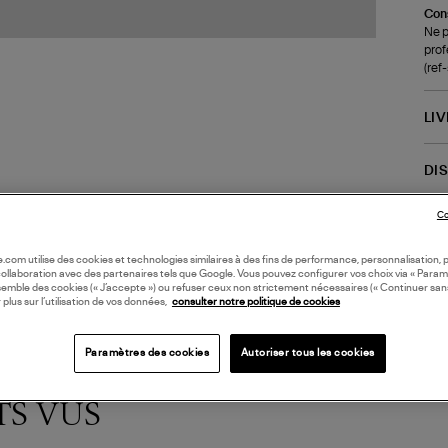
Cons
Ne p
prof
(re
LI
DI
Co
Coll
oile.com utilise des cookies et technologies similaires à des fins de performance, personnalisation, p
collaboration avec des partenaires tels que Google. Vous pouvez configurer vos choix via « Param
semble des cookies (« J’accepte ») ou refuser ceux non strictement nécessaires (« Continuer san
 plus sur l’utilisation de vos données,
consulter notre politique de cookies
Paramètres des cookies
Autoriser tous les cookies
TS VUS