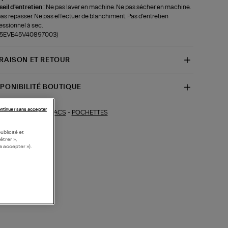
eil d'entretien :
Ne pas laver en machine. Ne pas sécher en machine.
as repasser. Ne pas effectuer de blanchiment. Pas d’entretien
essionnel à sec.
f-5EVE45V40897003)
VRAISON ET RETOUR
SPONIBILITÉ BOUTIQUE
ntinuer sans accepter
SACS
-
POCHETTES
ections similaires :
ublicité et
étrer »,
s accepter »).