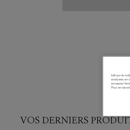
lulli-sur-la-t
analyses, en 
accepter l’en
Pour en savoir
VOS DERNIERS PRODUI