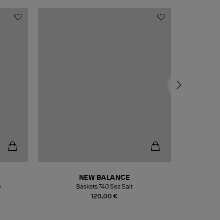
NEW BALANCE
e
Baskets 740 Sea Salt
Veste
120,00 €