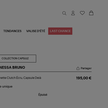
TENDANCES
VALISE D'ÉTÉ
LAST CHANCE
COLLECTION CAPSULE
NESSA BRUNO
Partager
chette
ette Clutch Écru, Capsule Deià
195,00 €
tch
u,
psule
le
unique
à
Épuisé