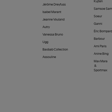
Kujten
Jérôme Dreyfuss
Samsoe Sam
Isabel Marant
Soeur
Jeanne Vouland
Ganni
Autry
Éric Bompar
Vanessa Bruno
Barbour
Ugg
Ami Paris
Baobab Collection
Anine Bing
Assouline
Max Mara
&
Sportmax