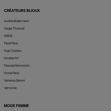
CRÉATEURS BIJOUX
Aurélie Bidermann
Serge Thoraval
d1928
Feidt Paris
Gigi Clozeau
Ginette NY
Pascale Monvoisin
Stone Paris
Vanessa Baroni
Vanrycke
MODE FEMME