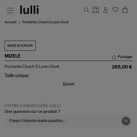
Aller au contenu principal
Accueil
Pochette Clutch S Lurex Doré
MADE IN EUROPE
MIZELE
Partager
Pochette
Pochette Clutch S Lurex Doré
265,00 €
Clutch
S
Taille
unique
Lurex
Épuisé
Doré
VOTRE CONSEILLÈRE LULLI
Une question sur ce produit ?