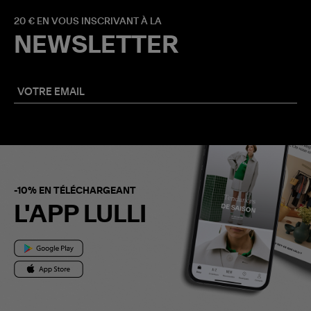
20 € EN VOUS INSCRIVANT À LA
NEWSLETTER
-10% EN TÉLÉCHARGEANT
L'APP LULLI