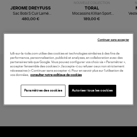
NOUVELLE COLLECTION
N
JEROME DREYFUSS
TORAL
Sac Bobi S Cuir Lamé
Mocassins Killian Sport
Veste
Champagne
Mousse
480,00 €
189,00 €
Continuer sans accepter
lulli-sur-la-toile.com utilise des cookies et technologies similaires à des fins de
performance, personnalisation, publicité et analyses, en collaboration avec des
partenaires tels que Google. Vous pouvez configurer vos choix via « Paramétrer »,
accepter l’ensemble des cookies (« J’accepte ») ou refuser ceux non strictement
nécessaires (« Continuer sans accepter »). Pour en savoir plus sur l’utilisation de
vos données,
consulter notre politique de cookies
Paramètres des cookies
Autoriser tous les cookies
LIVRAISON GRATUITE
à partir de 150 € d'achat*