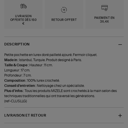
LIVRAISON
PAIEMENT EN
OFFERTE DÈS 150
RETOUR OFFERT
3X,4X
€
DESCRIPTION
Petite pochette en lurex doré pailleté ajouré. Fermoir cliquet.
Made in :
Istanbul, Turquie. Produit designé à Paris.
Taille & Coupe :
Hauteur : 11 cm.
Longueur : 17 cm.
Profondeur : 7 cm.
Composition :
100% lurex crocheté.
Conseil d'entretien :
Nettoyage chez un spécialiste.
Plus d'infos :
Tous les produits MIZELE sont crochetés à la main selon des
techniques traditionnelles qui ont traversé les générations.
(ref-CLUSLLG)
LIVRAISON ET RETOUR