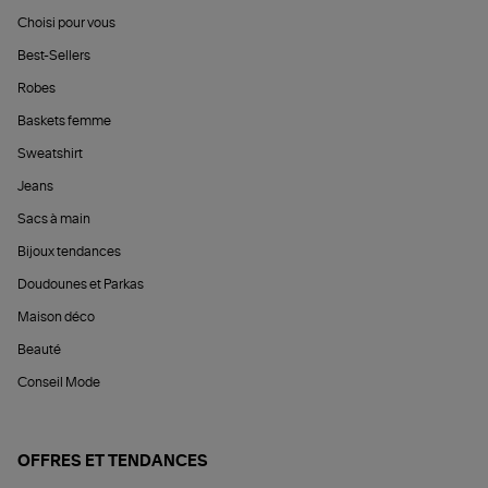
Choisi pour vous
Best-Sellers
Robes
Baskets femme
Sweatshirt
Jeans
Sacs à main
Bijoux tendances
Doudounes et Parkas
Maison déco
Beauté
Conseil Mode
OFFRES ET TENDANCES