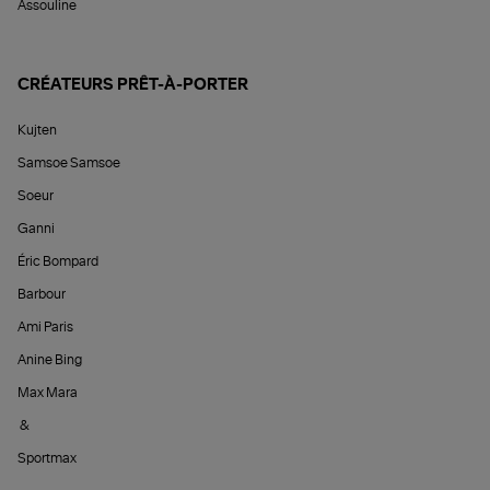
Assouline
CRÉATEURS PRÊT-À-PORTER
Kujten
Samsoe Samsoe
Soeur
Ganni
Éric Bompard
Barbour
Ami Paris
Anine Bing
Max Mara
&
Sportmax