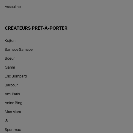
Assouline
CRÉATEURS PRÊT-À-PORTER
Kujten
Samsoe Samsoe
Soeur
Ganni
Éric Bompard
Barbour
Ami Paris
Anine Bing
Max Mara
&
Sportmax