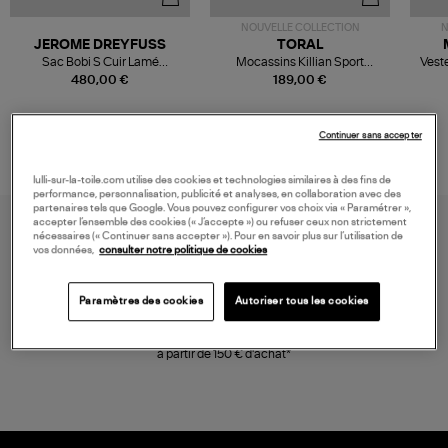
NOUVELLE COLLECTION
N
JEROME DREYFUSS
TORAL
Sac Bobi S Cuir Lamé
Mocassins Killian Sport
Veste
Champagne
Mousse
480,00 €
189,00 €
Continuer sans accepter
lulli-sur-la-toile.com utilise des cookies et technologies similaires à des fins de
performance, personnalisation, publicité et analyses, en collaboration avec des
partenaires tels que Google. Vous pouvez configurer vos choix via « Paramétrer »,
accepter l’ensemble des cookies (« J’accepte ») ou refuser ceux non strictement
nécessaires (« Continuer sans accepter »). Pour en savoir plus sur l’utilisation de
vos données,
consulter notre politique de cookies
Paramètres des cookies
Autoriser tous les cookies
LIVRAISON GRATUITE
à partir de 150 € d'achat*