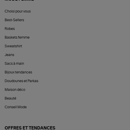
Choisi pour vous
Best-Sellers
Robes
Baskets femme
Sweatshirt
Jeans
Sacs à main
Bijoux tendances
Doudounes et Parkas
Maison déco
Beauté
Conseil Mode
OFFRES ET TENDANCES