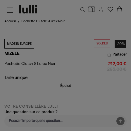
Aller au contenu principal
Accueil
Pochette Clutch S Lurex Noir
SOLDES
-20%
MADE IN EUROPE
MIZELE
Partager
Pochette
Pochette Clutch S Lurex Noir
212,00 €
Clutch
265,00 €
S
Lurex
Taille
unique
Noir
Épuisé
VOTRE CONSEILLÈRE LULLI
Une question sur ce produit ?