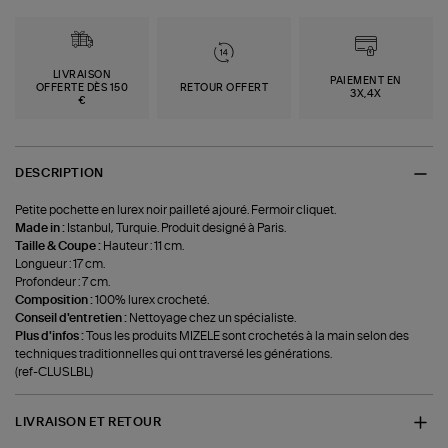
LIVRAISON
PAIEMENT EN
OFFERTE DÈS 150
RETOUR OFFERT
3X,4X
€
DESCRIPTION
Petite pochette en lurex noir pailleté ajouré. Fermoir cliquet.
Made in :
Istanbul, Turquie. Produit designé à Paris.
Taille & Coupe :
Hauteur : 11 cm.
Longueur : 17 cm.
Profondeur : 7 cm.
Composition :
100% lurex crocheté.
Conseil d'entretien :
Nettoyage chez un spécialiste.
Plus d'infos :
Tous les produits MIZELE sont crochetés à la main selon des
techniques traditionnelles qui ont traversé les générations.
(ref-CLUSLBL)
LIVRAISON ET RETOUR