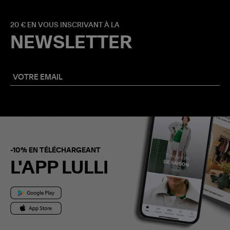
20 € EN VOUS INSCRIVANT À LA
NEWSLETTER
-10% EN TÉLÉCHARGEANT
L'APP LULLI