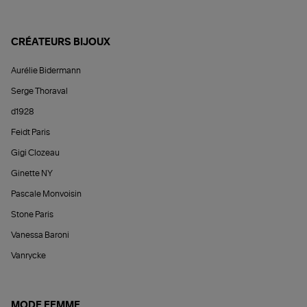
CRÉATEURS BIJOUX
Aurélie Bidermann
Serge Thoraval
d1928
Feidt Paris
Gigi Clozeau
Ginette NY
Pascale Monvoisin
Stone Paris
Vanessa Baroni
Vanrycke
MODE FEMME