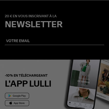
20 € EN VOUS INSCRIVANT À LA
NEWSLETTER
-10% EN TÉLÉCHARGEANT
L'APP LULLI