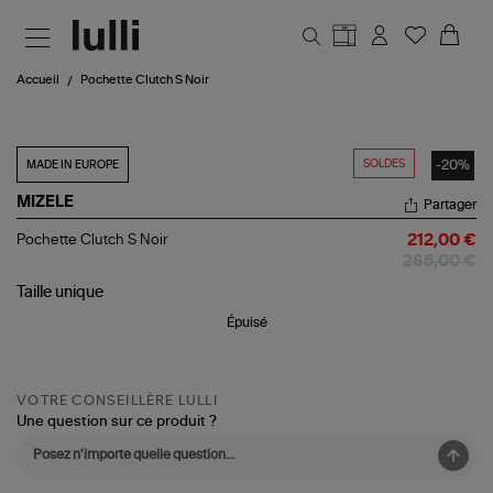
Aller au contenu principal
Accueil
Pochette Clutch S Noir
SOLDES
-20%
MADE IN EUROPE
MIZELE
Partager
Pochette
Pochette Clutch S Noir
212,00 €
Clutch
265,00 €
S
Noir
Taille
unique
Épuisé
VOTRE CONSEILLÈRE LULLI
Une question sur ce produit ?