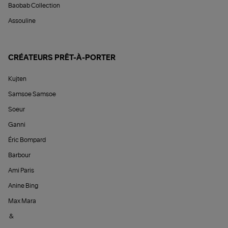
Baobab Collection
Assouline
CRÉATEURS PRÊT-À-PORTER
Kujten
Samsoe Samsoe
Soeur
Ganni
Éric Bompard
Barbour
Ami Paris
Anine Bing
Max Mara
&