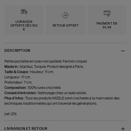
LIVRAISON
PAIEMENT EN
OFFERTE DÈS 150
RETOUR OFFERT
3X,4X
€
DESCRIPTION
Petite pochette en lurex noir pailleté. Fermoir cliquet.
Made in :
Istanbul, Turquie. Produit designé à Paris.
Taille & Coupe :
Hauteur : 11 cm.
Longueur : 17 cm.
Profondeur : 7 cm.
Composition :
100% lurex crocheté.
Conseil d'entretien :
Nettoyage chez un spécialiste.
Plus d'infos :
Tous les produits MIZELE sont crochetés à la main selon des
techniques traditionnelles qui ont traversé les générations.
(ref-211)
LIVRAISON ET RETOUR