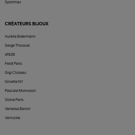
Sportmax
CRÉATEURS BIJOUX
Aurélie Bidermann
Serge Thoraval
d1928
Feidt Paris
Gigi Clozeau
Ginette NY
Pascale Monvoisin
Stone Paris
Vanessa Baroni
Vanrycke