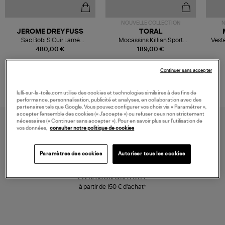
NOUVELLE COLLECTION
N
JEROME DREYFUSS
TORAL
Sac Bobi S Cuir Lamé
Mocassins Killian Sport
Veste
Champagne
Mousse
480,00 €
189,00 €
Continuer sans accepter
lulli-sur-la-toile.com utilise des cookies et technologies similaires à des fins de
performance, personnalisation, publicité et analyses, en collaboration avec des
partenaires tels que Google. Vous pouvez configurer vos choix via « Paramétrer »,
accepter l’ensemble des cookies (« J’accepte ») ou refuser ceux non strictement
nécessaires (« Continuer sans accepter »). Pour en savoir plus sur l’utilisation de
vos données,
consulter notre politique de cookies
Paramètres des cookies
Autoriser tous les cookies
LIVRAISON GRATUITE
à partir de 150 € d'achat*