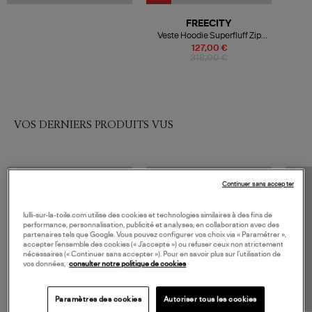
FREECITY
Veste Hoodie Superfluff Zip
Glowlight Yellow
127,00 €
318,00 €
VOS DERNIERS PRODUITS VUS
Continuer sans accepter
lulli-sur-la-toile.com utilise des cookies et technologies similaires à des fins de
performance, personnalisation, publicité et analyses, en collaboration avec des
partenaires tels que Google. Vous pouvez configurer vos choix via « Paramétrer »,
accepter l’ensemble des cookies (« J’accepte ») ou refuser ceux non strictement
nécessaires (« Continuer sans accepter »). Pour en savoir plus sur l’utilisation de
vos données,
consulter notre politique de cookies
Paramètres des cookies
Autoriser tous les cookies