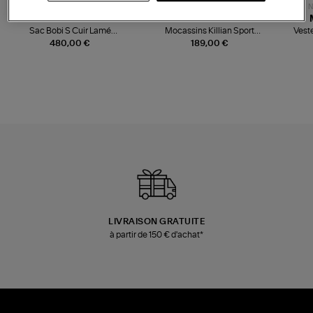
NOUVELLE COLLECTION
N
JEROME DREYFUSS
TORAL
Sac Bobi S Cuir Lamé
Mocassins Killian Sport
Veste
Champagne
Mousse
480,00 €
189,00 €
LIVRAISON GRATUITE
à partir de 150 € d'achat*