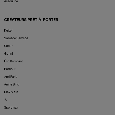
Assouline
CRÉATEURS PRÊT-À-PORTER
Kujten
Samsoe Samsoe
Soeur
Ganni
Éric Bompard
Barbour
Ami Paris
Anine Bing
Max Mara
&
Sportmax