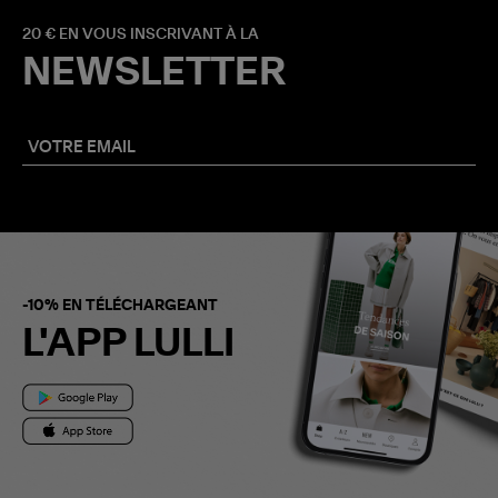
20 € EN VOUS INSCRIVANT À LA
NEWSLETTER
-10% EN TÉLÉCHARGEANT
L'APP LULLI