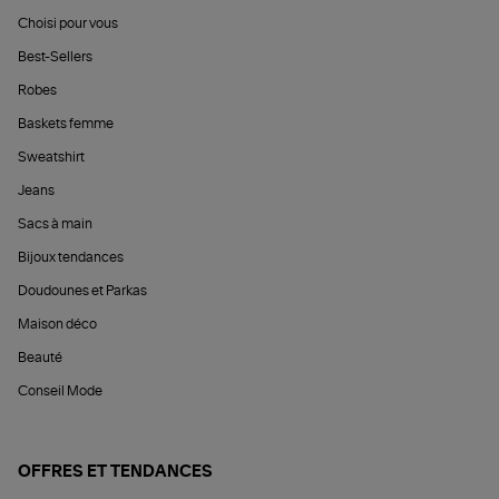
Choisi pour vous
Best-Sellers
Robes
Baskets femme
Sweatshirt
Jeans
Sacs à main
Bijoux tendances
Doudounes et Parkas
Maison déco
Beauté
Conseil Mode
OFFRES ET TENDANCES