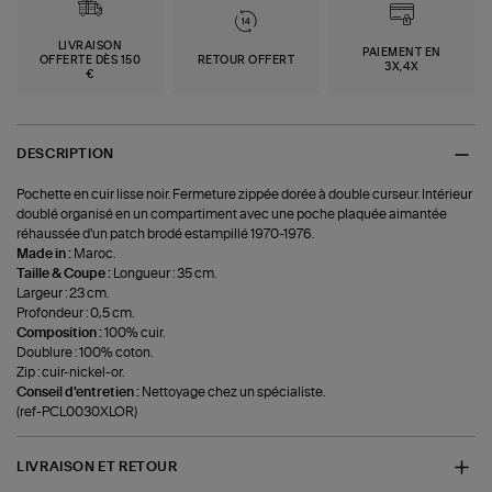
LIVRAISON
PAIEMENT EN
OFFERTE DÈS 150
RETOUR OFFERT
3X,4X
€
DESCRIPTION
Pochette en cuir lisse noir. Fermeture zippée dorée à double curseur. Intérieur
doublé organisé en un compartiment avec une poche plaquée aimantée
réhaussée d'un patch brodé estampillé 1970-1976.
Made in :
Maroc.
Taille & Coupe :
Longueur : 35 cm.
Largeur : 23 cm.
Profondeur : 0,5 cm.
Composition :
100% cuir.
Doublure : 100% coton.
Zip : cuir-nickel-or.
Conseil d'entretien :
Nettoyage chez un spécialiste.
(ref-PCL0030XLOR)
LIVRAISON ET RETOUR