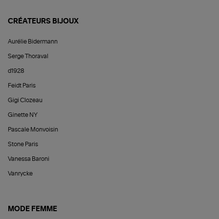
CRÉATEURS BIJOUX
Aurélie Bidermann
Serge Thoraval
d1928
Feidt Paris
Gigi Clozeau
Ginette NY
Pascale Monvoisin
Stone Paris
Vanessa Baroni
Vanrycke
MODE FEMME