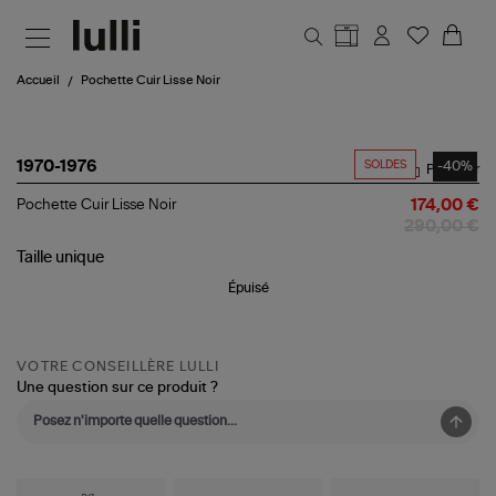
Aller au contenu principal
Accueil
Pochette Cuir Lisse Noir
SOLDES
-40%
1970-1976
Partager
Pochette
Pochette Cuir Lisse Noir
174,00 €
Cuir
290,00 €
Lisse
Noir
Taille
unique
Épuisé
VOTRE CONSEILLÈRE LULLI
Une question sur ce produit ?