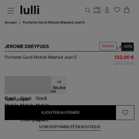
Aller au contenu principal
Accueil
Pochette Gordi Mobile Washed Jean'S
SOLDES
-40%
JEROME DREYFUSS
Partager
Pochette
Pochette Gordi Mobile Washed Jean'S
132,00 €
Gordi
220,00 €
Mobile
Washed
Jean'S
+
3
Voir plus
Taille
unique
AJOUTER AU PANIER
VOIR DISPONIBILITÉ EN BOUTIQUE