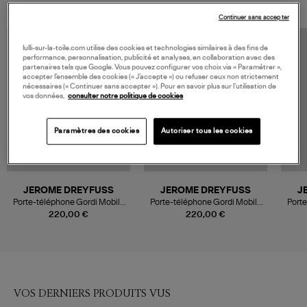
Continuer sans accepter
lulli-sur-la-toile.com utilise des cookies et technologies similaires à des fins de
performance, personnalisation, publicité et analyses, en collaboration avec des
partenaires tels que Google. Vous pouvez configurer vos choix via « Paramétrer »,
accepter l’ensemble des cookies (« J’accepte ») ou refuser ceux non strictement
nécessaires (« Continuer sans accepter »). Pour en savoir plus sur l’utilisation de
vos données,
consulter notre politique de cookies
Paramètres des cookies
Autoriser tous les cookies
JEROME DREYFUSS
JEROME DREYFUSS
J
Porte-téléphone Gordi Mobile
Porte-téléphone Gordi Mobile
Porte
Lamé Champagne
Imprimé Léopard Naturel
220,00 €
220,00 €
VOS DERNIERS PRODUITS VUS