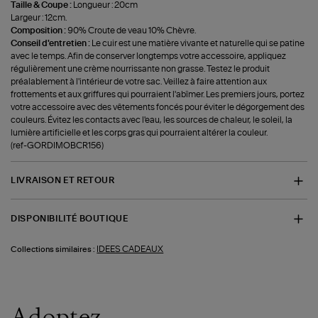
Taille & Coupe :
Longueur : 20cm
Largeur : 12cm.
Composition :
90% Croute de veau 10% Chèvre.
Conseil d'entretien :
Le cuir est une matière vivante et naturelle qui se patine
avec le temps. Afin de conserver longtemps votre accessoire, appliquez
régulièrement une crème nourrissante non grasse. Testez le produit
préalablement à l'intérieur de votre sac. Veillez à faire attention aux
frottements et aux griffures qui pourraient l'abîmer. Les premiers jours, portez
votre accessoire avec des vêtements foncés pour éviter le dégorgement des
couleurs. Évitez les contacts avec l'eau, les sources de chaleur, le soleil, la
lumière artificielle et les corps gras qui pourraient altérer la couleur.
(ref-GORDIMOBCR156)
LIVRAISON ET RETOUR
DISPONIBILITÉ BOUTIQUE
IDEES CADEAUX
Collections similaires :
Adoptez