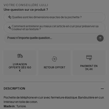
VOTRE CONSEILLÈRE LULLI
Une question sur ce produit ?
Quelles sont les dimensions exactes de la pochette ?
Comment entretenir au mieux cet article en cuir pour préserver sa
couleur et sa texture ?
LIVRAISON
PAIEMENT EN
OFFERTE DÈS 150
RETOUR OFFERT
3X,4X
€
DESCRIPTION
Pochette de téléphone en cuir avec fermeture élastique. Bandoulière en cuir.
Intérieur en toile de coton.
Made in :
Tunisie.