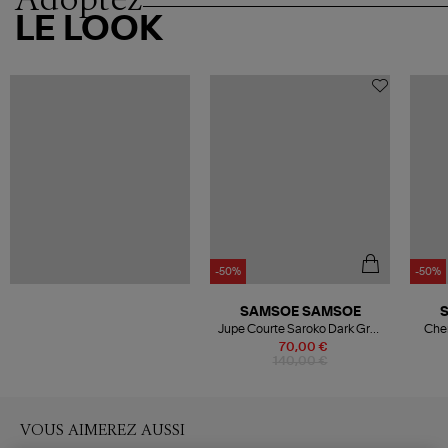
LE LOOK
-50%
-50%
SAMSOE SAMSOE
Jupe Courte Saroko Dark Grey
Chem
Mel
70,00 €
140,00 €
VOUS AIMEREZ AUSSI