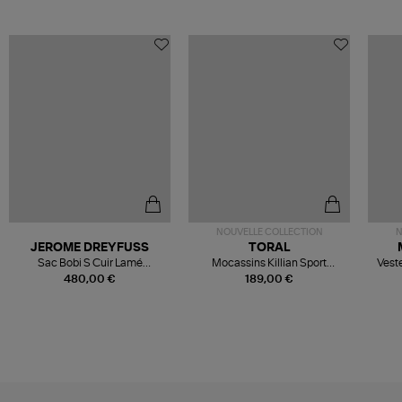
NOUVELLE COLLECTION
N
JEROME DREYFUSS
TORAL
Sac Bobi S Cuir Lamé
Mocassins Killian Sport
Veste
Champagne
Mousse
480,00 €
189,00 €