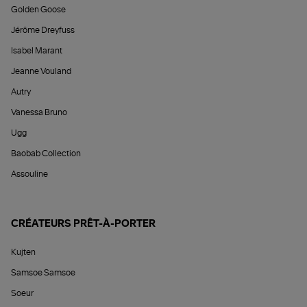
Golden Goose
Jérôme Dreyfuss
Isabel Marant
Jeanne Vouland
Autry
Vanessa Bruno
Ugg
Baobab Collection
Assouline
CRÉATEURS PRÊT-À-PORTER
Kujten
Samsoe Samsoe
Soeur