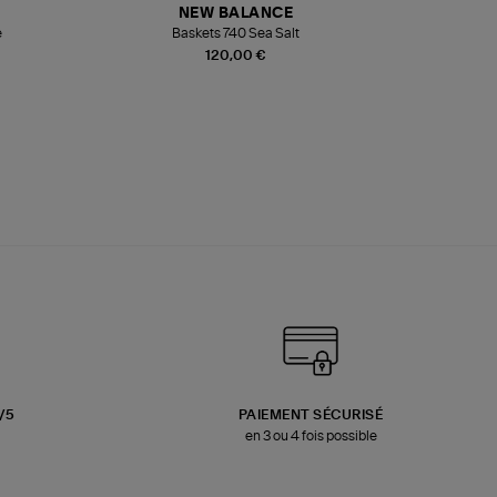
NEW BALANCE
e
Baskets 740 Sea Salt
Veste
120,00 €
3/5
PAIEMENT SÉCURISÉ
en 3 ou 4 fois possible