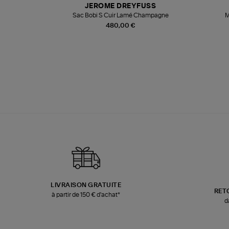
JEROME DREYFUSS
te
Sac Bobi S Cuir Lamé Champagne
M
480,00 €
LIVRAISON GRATUITE
RET
à partir de 150 € d'achat*
d