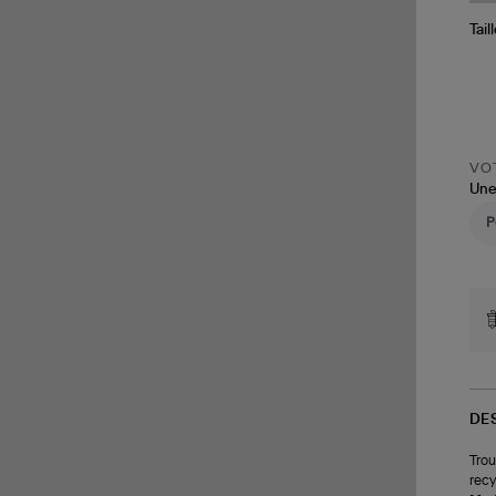
Tail
VOT
Une
DE
Trou
recy