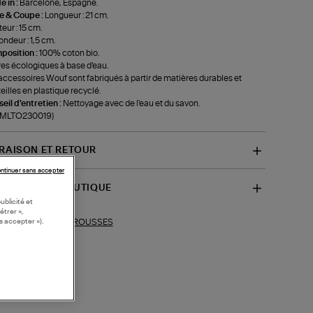
 in :
Barcelone, Espagne.
le & Coupe :
Longueur : 21 cm.
eur : 15 cm.
ondeur : 1,5 cm.
position :
100% coton bio.
es écologiques à base d'eau.
accessoires Wouf sont fabriqués à partir de matières durables et
eilles en plastique recyclé.
eil d'entretien :
Nettoyage avec de l'eau et du savon.
f-MLTO230019)
VRAISON ET RETOUR
ntinuer sans accepter
SPONIBILITÉ BOUTIQUE
ublicité et
étrer »,
TROUSSES
s accepter »).
ections similaires :