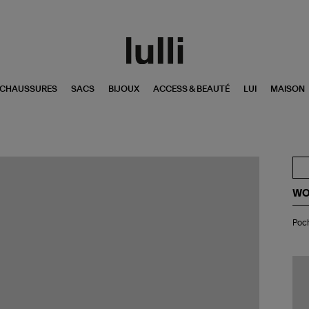
CHAUSSURES
SACS
BIJOUX
ACCESS & BEAUTÉ
LUI
MAISON
WO
Po
Poch
Hol