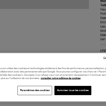
Made
Tail
Haut
Prof
Com
Encr
Les 
bout
Cons
(re
LI
Co
DI
oile.com utilise des cookies et technologies similaires à des fins de performance, personnalisation, p
collaboration avec des partenaires tels que Google. Vous pouvez configurer vos choix via « Param
semble des cookies (« J’accepte ») ou refuser ceux non strictement nécessaires (« Continuer san
Coll
 plus sur l’utilisation de vos données,
consulter notre politique de cookies
Paramètres des cookies
Autoriser tous les cookies