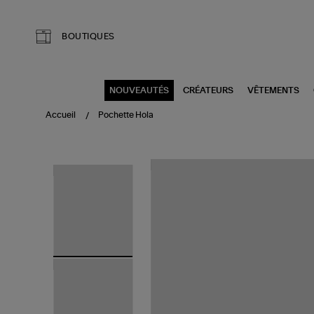
Aller au contenu principal
BOUTIQUES
NOUVEAUTÉS
CRÉATEURS
VÊTEMENTS
Accueil
Pochette Hola