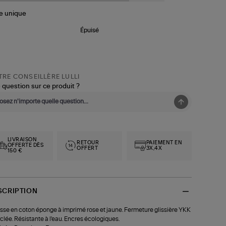
le
unique
Épuisé
RE CONSEILLÈRE LULLI
 question sur ce produit ?
LIVRAISON
RETOUR
PAIEMENT EN
OFFERTE DÈS
OFFERT
3X,4X
150 €
SCRIPTION
sse en coton éponge à imprimé rose et jaune. Fermeture glissière YKK
clée. Résistante à l'eau. Encres écologiques.