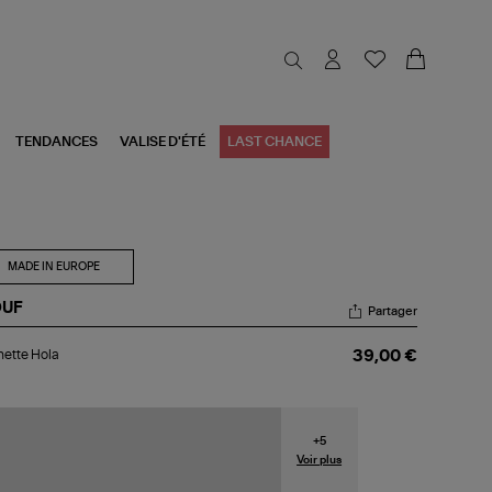
TENDANCES
VALISE D'ÉTÉ
LAST CHANCE
MADE IN EUROPE
UF
Partager
chette
ette Hola
39,00 €
a
+
5
Voir plus