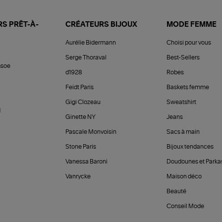
S PRÊT-À-
CRÉATEURS BIJOUX
MODE FEMME
Aurélie Bidermann
Choisi pour vous
Serge Thoraval
Best-Sellers
soe
d1928
Robes
Feidt Paris
Baskets femme
Gigi Clozeau
Sweatshirt
d
Ginette NY
Jeans
Pascale Monvoisin
Sacs à main
Stone Paris
Bijoux tendances
Vanessa Baroni
Doudounes et Parka
Vanrycke
Maison déco
Beauté
Conseil Mode