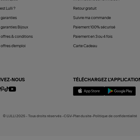
est Lulli ?
Retour gratuit
 garanties
Suivre ma commande
 garanties Bijoux
Paiement 100% sécurisé
 offres & conditions
Paiement en 3 ou 4 fois
offres d'emploi
Carte Cadeau
IVEZ-NOUS
TÉLÉCHARGEZ L'APPLICATIO
© LULLI 2025 - Tous droits réservés -CGV-Plan du site-Politique de confidentialité