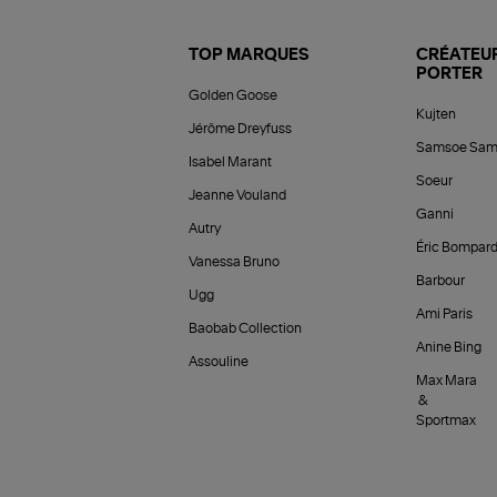
TOP MARQUES
CRÉATEUR
PORTER
Golden Goose
Kujten
Jérôme Dreyfuss
Samsoe Sam
Isabel Marant
Soeur
Jeanne Vouland
Ganni
Autry
Éric Bompar
Vanessa Bruno
Barbour
Ugg
Ami Paris
Baobab Collection
Anine Bing
Assouline
Max Mara
&
Sportmax