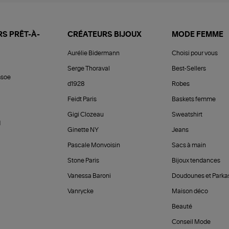
S PRÊT-À-
CRÉATEURS BIJOUX
MODE FEMME
Aurélie Bidermann
Choisi pour vous
Serge Thoraval
Best-Sellers
soe
d1928
Robes
Feidt Paris
Baskets femme
Gigi Clozeau
Sweatshirt
d
Ginette NY
Jeans
Pascale Monvoisin
Sacs à main
Stone Paris
Bijoux tendances
Vanessa Baroni
Doudounes et Parka
Vanrycke
Maison déco
Beauté
Conseil Mode