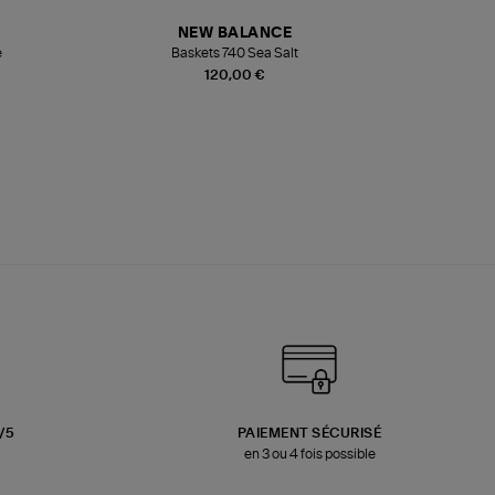
NEW BALANCE
e
Baskets 740 Sea Salt
Veste
120,00 €
3/5
PAIEMENT SÉCURISÉ
en 3 ou 4 fois possible