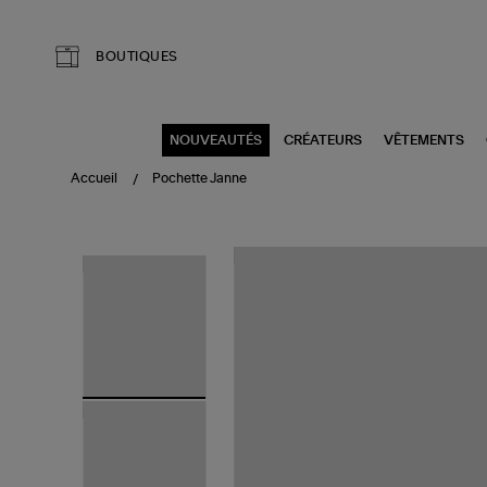
Aller au contenu principal
BOUTIQUES
NOUVEAUTÉS
CRÉATEURS
VÊTEMENTS
Accueil
Pochette Janne