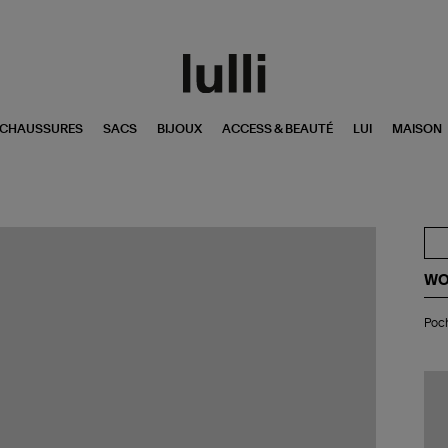
CHAUSSURES
SACS
BIJOUX
ACCESS & BEAUTÉ
LUI
MAISON
WO
Po
Poc
Ja