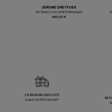
N
JEROME DREYFUSS
te
Sac Bobi S Cuir Lamé Champagne
M
480,00 €
LIVRAISON GRATUITE
RET
à partir de 150 € d'achat*
d