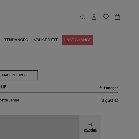
TENDANCES
VALISE D'ÉTÉ
LAST CHANCE
MADE IN EUROPE
UF
Partager
chette
hette Janne
27,50 €
nne
+
5
Voir plus