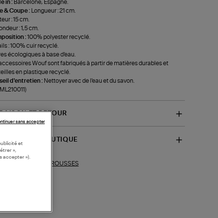
 in :
Barcelone, Espagne.
le & Coupe :
Longueur : 21 cm.
eur : 15 cm.
ondeur : 1,5 cm.
position :
100% polyester recyclé.
ils : 100% cuir recyclé.
es écologiques à base d'eau.
accessoires Wouf sont fabriqués à partir de matières durables et
eilles en plastique recyclé.
eil d'entretien :
Nettoyer avec de l'eau et du savon.
-ML210011)
VRAISON ET RETOUR
ntinuer sans accepter
SPONIBILITÉ BOUTIQUE
ublicité et
étrer »,
s accepter »).
TROUSSES
ections similaires :