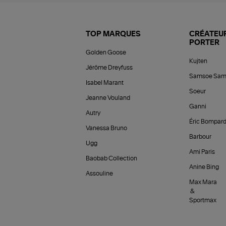
TOP MARQUES
CRÉATEUR
PORTER
Golden Goose
Kujten
Jérôme Dreyfuss
Samsoe Sam
Isabel Marant
Soeur
Jeanne Vouland
Ganni
Autry
Éric Bompar
Vanessa Bruno
Barbour
Ugg
Ami Paris
Baobab Collection
Anine Bing
Assouline
Max Mara
&
Sportmax