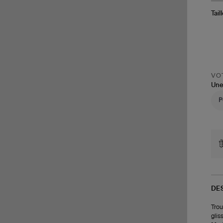
Tail
VOT
Une
DE
Trou
glis