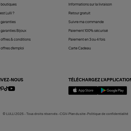
 boutiques
Informations sur la livraison
est Lulli ?
Retour gratuit
 garanties
Suivre ma commande
 garanties Bijoux
Paiement 100% sécurisé
 offres & conditions
Paiement en 3 ou 4 fois
offres d'emploi
Carte Cadeau
IVEZ-NOUS
TÉLÉCHARGEZ L'APPLICATIO
© LULLI 2025 - Tous droits réservés -CGV-Plan du site-Politique de confidentialité