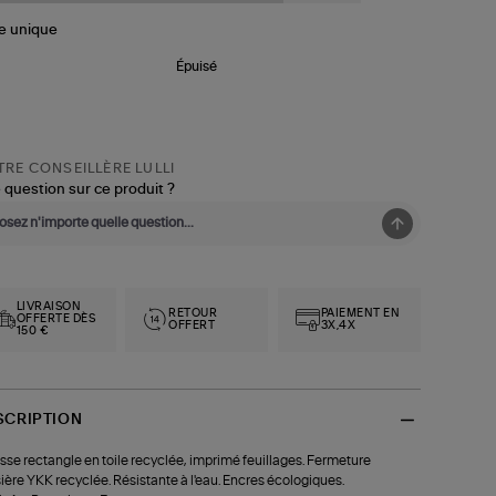
le
unique
Épuisé
RE CONSEILLÈRE LULLI
 question sur ce produit ?
LIVRAISON
RETOUR
PAIEMENT EN
OFFERTE DÈS
OFFERT
3X,4X
150 €
SCRIPTION
sse rectangle en toile recyclée, imprimé feuillages. Fermeture
sière YKK recyclée. Résistante à l'eau. Encres écologiques.