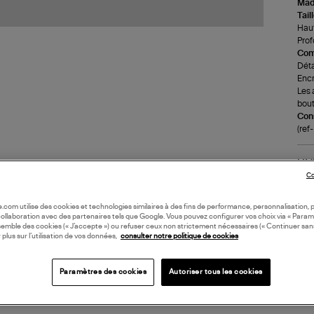
Made
Tail
Haut
Prof
Com
Déta
Encr
Les 
bout
Cons
(ref
LI
Co
DI
oile.com utilise des cookies et technologies similaires à des fins de performance, personnalisation, p
collaboration avec des partenaires tels que Google. Vous pouvez configurer vos choix via « Param
semble des cookies (« J’accepte ») ou refuser ceux non strictement nécessaires (« Continuer san
Coll
 plus sur l’utilisation de vos données,
consulter notre politique de cookies
Paramètres des cookies
Autoriser tous les cookies