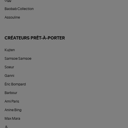
Ugg
Baobab Collection
Assouline
CRÉATEURS PRÊT-À-PORTER
Kujten
Samsoe Samsoe
Soeur
Ganni
Éric Bompard
Barbour
Ami Paris
Anine Bing
Max Mara
&