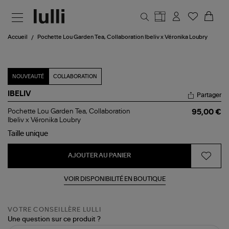
Aller au contenu principal
Accueil
Pochette Lou Garden Tea, Collaboration Ibeliv x Véronika Loubry
NOUVEAUTÉ
COLLABORATION
IBELIV
Partager
Pochette
Pochette Lou Garden Tea, Collaboration
95,00 €
Lou
Ibeliv x Véronika Loubry
Garden
Taille
unique
Tea,
Collaboration
Ibeliv
AJOUTER AU PANIER
x
Véronika
Loubry
VOIR DISPONIBILITÉ EN BOUTIQUE
VOTRE CONSEILLÈRE LULLI
Une question sur ce produit ?