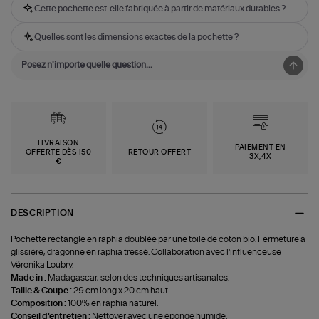
Cette pochette est-elle fabriquée à partir de matériaux durables ?
Quelles sont les dimensions exactes de la pochette ?
LIVRAISON
PAIEMENT EN
OFFERTE DÈS 150
RETOUR OFFERT
3X,4X
€
DESCRIPTION
Pochette rectangle en raphia doublée par une toile de coton bio. Fermeture à
glissière, dragonne en raphia tressé. Collaboration avec l'influenceuse
Véronika Loubry.
Made in :
Madagascar, selon des techniques artisanales.
Taille & Coupe :
29 cm long x 20 cm haut
Composition :
100% en raphia naturel.
Conseil d'entretien :
Nettoyer avec une éponge humide.