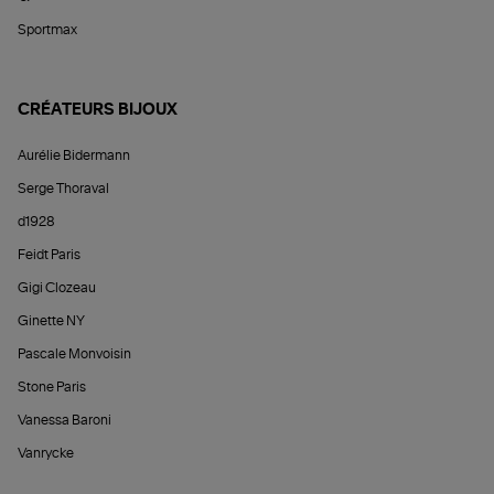
Sportmax
CRÉATEURS BIJOUX
Aurélie Bidermann
Serge Thoraval
d1928
Feidt Paris
Gigi Clozeau
Ginette NY
Pascale Monvoisin
Stone Paris
Vanessa Baroni
Vanrycke