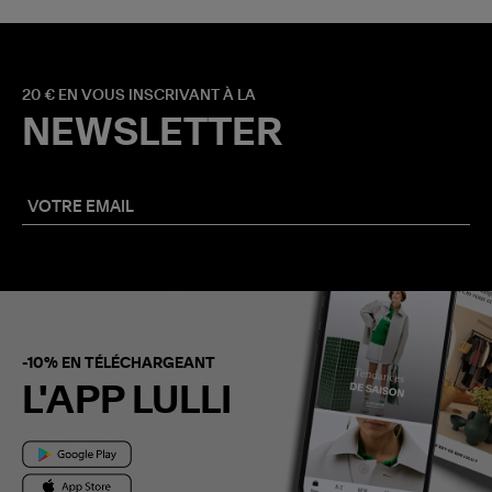
20 € EN VOUS INSCRIVANT À LA
NEWSLETTER
-10% EN TÉLÉCHARGEANT
L'APP LULLI