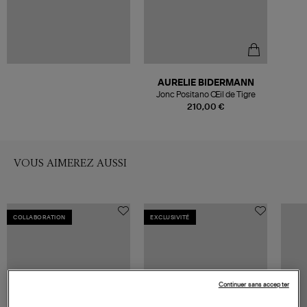
AURELIE BIDERMANN
Jonc Positano Œil de Tigre
210,00 €
VOUS AIMEREZ AUSSI
COLLABORATION
EXCLUSIVITÉ
Continuer sans accepter