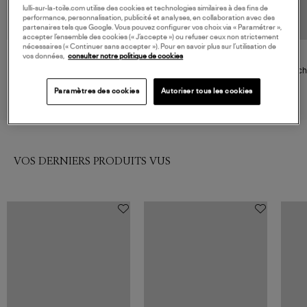
lulli-sur-la-toile.com utilise des cookies et technologies similaires à des fins de
performance, personnalisation, publicité et analyses, en collaboration avec des
partenaires tels que Google. Vous pouvez configurer vos choix via « Paramétrer »,
accepter l’ensemble des cookies (« J’accepte ») ou refuser ceux non strictement
nécessaires (« Continuer sans accepter »). Pour en savoir plus sur l’utilisation de
NOUVELLE COLLECTION
NOUVELLE COLLECTION
vos données,
consulter notre politique de cookies
IBELIV
IBELIV
Pochette Bubble Garden Tea,
Pochette Ampy Tea & Cuir Noir,
Poch
Collaboration Ibeliv X Véronika
Exclusivité Lulli
130,00 €
90,00 €
Loubry
Paramètres des cookies
Autoriser tous les cookies
VOS DERNIERS PRODUITS VUS