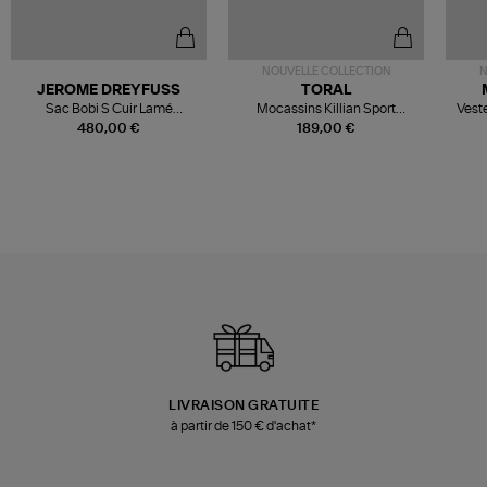
NOUVELLE COLLECTION
N
JEROME DREYFUSS
TORAL
Sac Bobi S Cuir Lamé
Mocassins Killian Sport
Veste
Champagne
Mousse
480,00 €
189,00 €
LIVRAISON GRATUITE
à partir de 150 € d'achat*