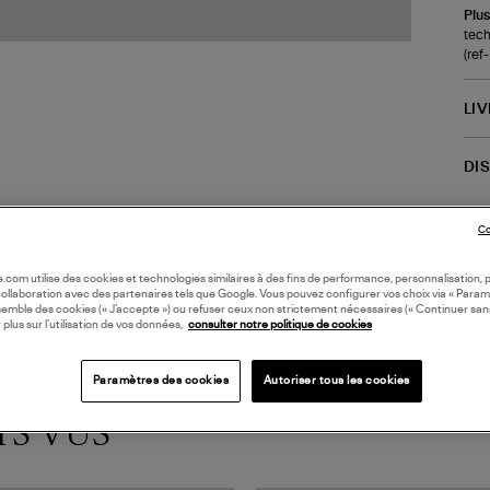
Plus
tech
(re
LI
DI
Coll
Co
oile.com utilise des cookies et technologies similaires à des fins de performance, personnalisation, p
collaboration avec des partenaires tels que Google. Vous pouvez configurer vos choix via « Param
semble des cookies (« J’accepte ») ou refuser ceux non strictement nécessaires (« Continuer san
 plus sur l’utilisation de vos données,
consulter notre politique de cookies
Paramètres des cookies
Autoriser tous les cookies
TS VUS