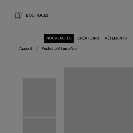
Aller au contenu principal
BOUTIQUES
NOUVEAUTÉS
CRÉATEURS
VÊTEMENTS
Accueil
Pochette M Lurex Noir