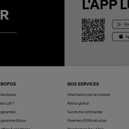
L'APP L
R
PROPOS
NOS SERVICES
 boutiques
Informations sur la livraison
est Lulli ?
Retour gratuit
 garanties
Suivre ma commande
 garanties Bijoux
Paiement 100% sécurisé