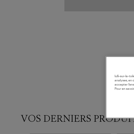
lulli-sur-la-t
analyses, en 
accepter l’en
Pour en savoir
VOS DERNIERS PRODUI