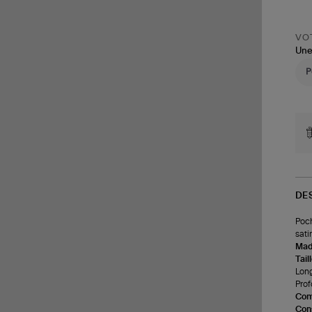
VOT
Une
DE
Poch
satin
Made
Tail
Long
Prof
Com
Cons