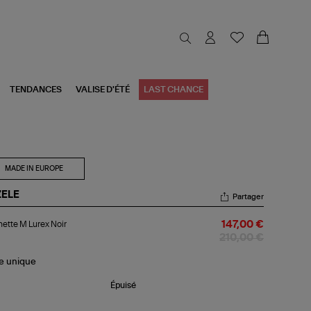
TENDANCES
VALISE D'ÉTÉ
LAST CHANCE
MADE IN EUROPE
ZELE
Partager
chette
ette M Lurex Noir
147,00 €
ex
210,00 €
r
le
unique
Épuisé