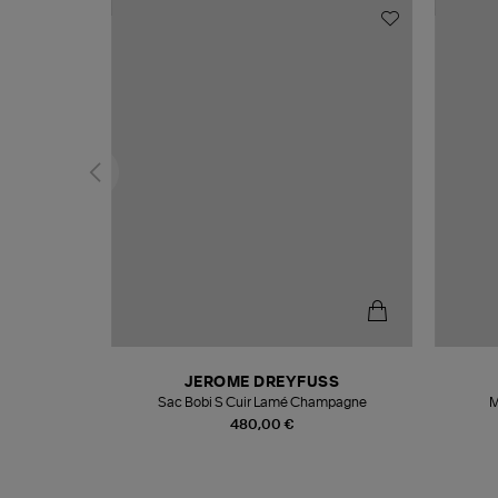
N
JEROME DREYFUSS
te
Sac Bobi S Cuir Lamé Champagne
M
480,00 €