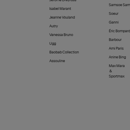
Jérôme Dreyfuss
Samsoe Sam
Isabel Marant
Soeur
Jeanne Vouland
Ganni
Autry
Éric Bompar
Vanessa Bruno
Barbour
Ugg
Ami Paris
Baobab Collection
Anine Bing
Assouline
Max Mara
&
Sportmax