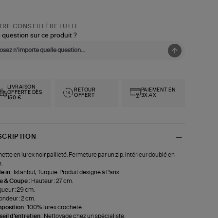
RE CONSEILLÈRE LULLI
 question sur ce produit ?
LIVRAISON
RETOUR
PAIEMENT EN
OFFERTE DÈS
OFFERT
3X,4X
150 €
SCRIPTION
ette en lurex noir pailleté. Fermeture par un zip. Intérieur doublé en
.
 in :
Istanbul, Turquie. Produit designé à Paris.
le & Coupe :
Hauteur : 27 cm.
ueur : 29 cm.
ondeur : 2 cm.
position :
100% lurex crocheté.
eil d'entretien :
Nettoyage chez un spécialiste.