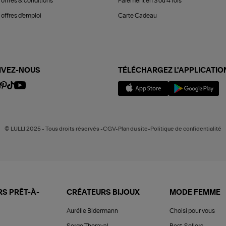
 offres & conditions
Paiement en 3 ou 4 fois
offres d'emploi
Carte Cadeau
IVEZ-NOUS
TÉLÉCHARGEZ L'APPLICATIO
© LULLI 2025 - Tous droits réservés -CGV-Plan du site-Politique de confidentialité
S PRÊT-À-
CRÉATEURS BIJOUX
MODE FEMME
Aurélie Bidermann
Choisi pour vous