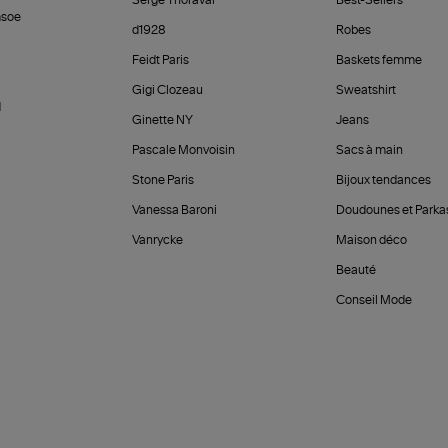
Serge Thoraval
Best-Sellers
soe
d1928
Robes
Feidt Paris
Baskets femme
Gigi Clozeau
Sweatshirt
d
Ginette NY
Jeans
Pascale Monvoisin
Sacs à main
Stone Paris
Bijoux tendances
Vanessa Baroni
Doudounes et Parka
Vanrycke
Maison déco
Beauté
Conseil Mode