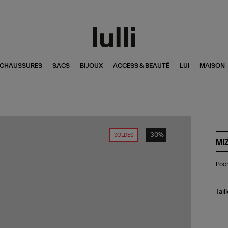
CHAUSSURES
SACS
BIJOUX
ACCESS & BEAUTÉ
LUI
MAISON
-30%
SOLDES
MI
Po
Poch
M
Lur
Noi
Tail