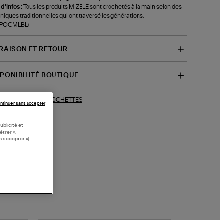
 d'infos :
Tous les produits MIZELE sont crochetés à la main selon des
niques traditionnelles qui ont traversé les générations.
f-POCMLBL)
VRAISON ET RETOUR
SPONIBILITÉ BOUTIQUE
POCHETTES
ections similaires :
ntinuer sans accepter
ublicité et
étrer »,
s accepter »).