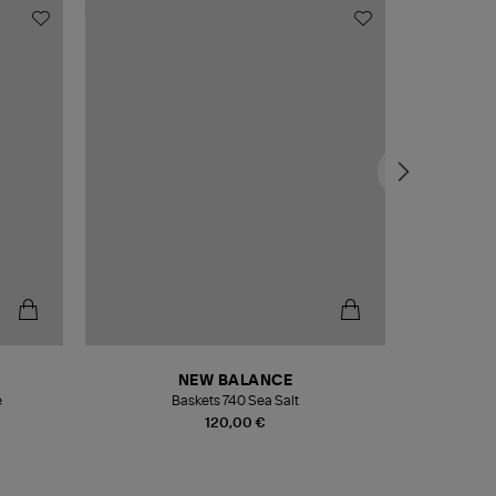
NEW BALANCE
e
Baskets 740 Sea Salt
Veste
120,00 €