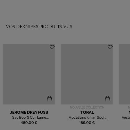
VOS DERNIERS PRODUITS VUS
NOUVELLE COLLECTION
N
JEROME DREYFUSS
TORAL
Sac Bobi S Cuir Lamé
Mocassins Killian Sport
Veste
Champagne
Mousse
480,00 €
189,00 €