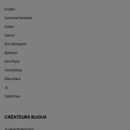
Kujten
Samsoe Samsoe
Soeur
Ganni
Éric Bompard
Barbour
Ami Paris
Anine Bing
Max Mara
&
Sportmax
CRÉATEURS BIJOUX
Aurélie Bidermann