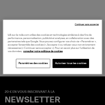
Continuer sans accepter
lulli-sur-la-toile.com utilise des cookies et technologies similaires à des fins de
performance, personnalisation, publicité et analyses, en collaboration avec des
partenaires tels que Google. Vous pouvez configurer vos choix via « Paramétrer »,
accepter l’ensemble des cookies (« J’accepte ») ou refuser ceux non strictement
nécessaires (« Continuer sans accepter »). Pour en savoir plus sur l’utilisation de
vos données,
consulter notre politique de cookies
LIVRAISON GRATUITE
à partir de 150 € d'achat*
Paramètres des cookies
Autoriser tous les cookies
20 € EN VOUS INSCRIVANT À LA
NEWSLETTER