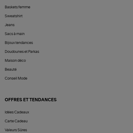
Baskets femme
Sweatshirt
Jeans
Sacs à main
Bijoux tendances
Doudounes et Parkas
Maison déco
Beauté
Conseil Mode
OFFRES ET TENDANCES
Idées Cadeaux
Carte Cadeau
Valeurs Sûres