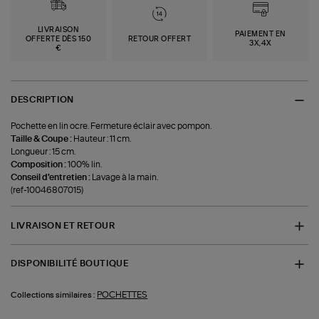
LIVRAISON
PAIEMENT EN
OFFERTE DÈS 150
RETOUR OFFERT
3X,4X
€
DESCRIPTION
Pochette en lin ocre. Fermeture éclair avec pompon.
Taille & Coupe :
Hauteur : 11 cm.
Longueur : 15 cm.
Composition :
100% lin.
Conseil d'entretien :
Lavage à la main.
(ref-10046807015)
LIVRAISON ET RETOUR
DISPONIBILITÉ BOUTIQUE
POCHETTES
Collections similaires :