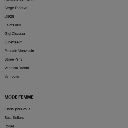
Serge Thoraval
d1928
Feidt Paris
Gigi Clozeau
Ginette NY
Pascale Monvoisin
Stone Paris
Vanessa Baroni
Vanrycke
MODE FEMME
Choisi pour vous
Best-Sellers
Robes