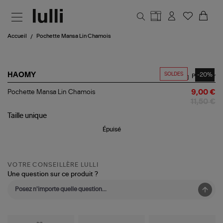
Aller au contenu principal
Accueil
Pochette Mansa Lin Chamois
SOLDES
-20%
HAOMY
Partager
Pochette
Pochette Mansa Lin Chamois
9,00 €
Mansa
11,50 €
Lin
Chamois
Taille
unique
Épuisé
VOTRE CONSEILLÈRE LULLI
Une question sur ce produit ?