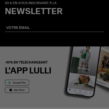
20 € EN VOUS INSCRIVANT À LA
NEWSLETTER
-10% EN TÉLÉCHARGEANT
L'APP LULLI