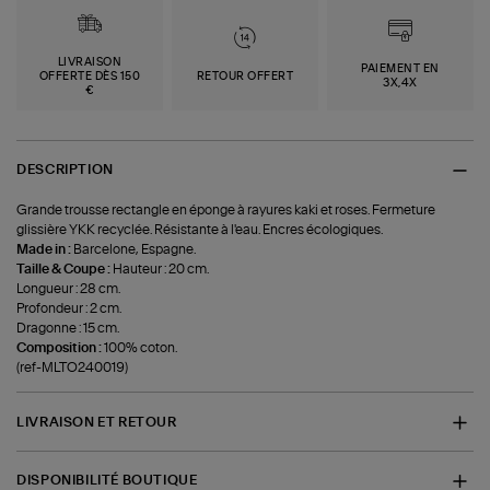
LIVRAISON
PAIEMENT EN
OFFERTE DÈS 150
RETOUR OFFERT
3X,4X
€
DESCRIPTION
Grande trousse rectangle en éponge à rayures kaki et roses. Fermeture
glissière YKK recyclée. Résistante à l'eau. Encres écologiques.
Made in :
Barcelone, Espagne.
Taille & Coupe :
Hauteur : 20 cm.
Longueur : 28 cm.
Profondeur : 2 cm.
Dragonne : 15 cm.
Composition :
100% coton.
(ref-MLTO240019)
LIVRAISON ET RETOUR
DISPONIBILITÉ BOUTIQUE