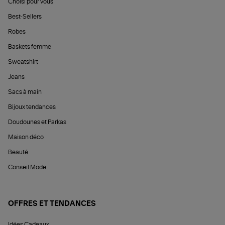
Choisi pour vous
Best-Sellers
Robes
Baskets femme
Sweatshirt
Jeans
Sacs à main
Bijoux tendances
Doudounes et Parkas
Maison déco
Beauté
Conseil Mode
OFFRES ET TENDANCES
Idées Cadeaux