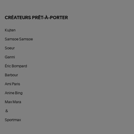
CRÉATEURS PRÊT-À-PORTER
Kujten
Samsoe Samsoe
Soeur
Ganni
Éric Bompard
Barbour
Ami Paris
Anine Bing
Max Mara
&
Sportmax