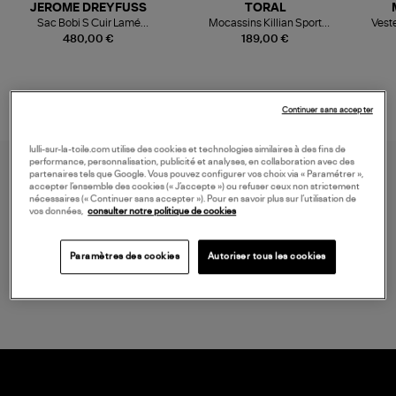
JEROME DREYFUSS
TORAL
Sac Bobi S Cuir Lamé
Mocassins Killian Sport
Veste
Champagne
Mousse
480,00 €
189,00 €
Continuer sans accepter
lulli-sur-la-toile.com utilise des cookies et technologies similaires à des fins de
performance, personnalisation, publicité et analyses, en collaboration avec des
partenaires tels que Google. Vous pouvez configurer vos choix via « Paramétrer »,
accepter l’ensemble des cookies (« J’accepte ») ou refuser ceux non strictement
nécessaires (« Continuer sans accepter »). Pour en savoir plus sur l’utilisation de
vos données,
consulter notre politique de cookies
Paramètres des cookies
Autoriser tous les cookies
LIVRAISON GRATUITE
à partir de 150 € d'achat*