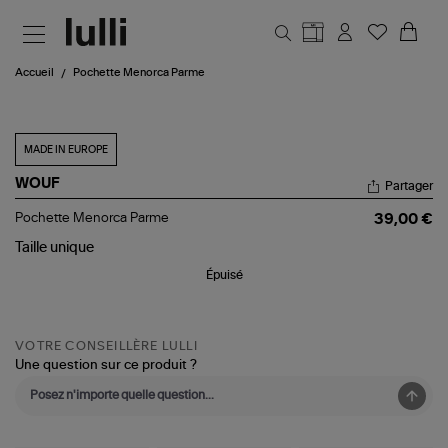
Aller au contenu principal
Accueil
Pochette Menorca Parme
MADE IN EUROPE
WOUF
Partager
Pochette
Pochette Menorca Parme
39,00 €
Menorca
Parme
Taille
unique
Épuisé
VOTRE CONSEILLÈRE LULLI
Une question sur ce produit ?