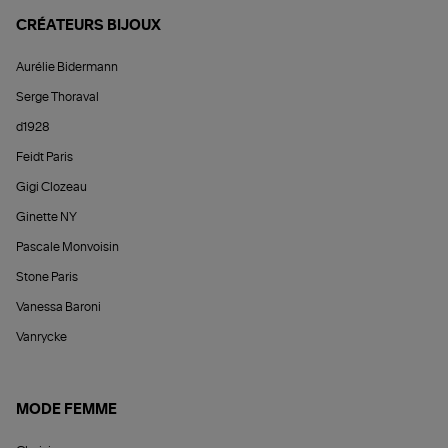
CRÉATEURS BIJOUX
Aurélie Bidermann
Serge Thoraval
d1928
Feidt Paris
Gigi Clozeau
Ginette NY
Pascale Monvoisin
Stone Paris
Vanessa Baroni
Vanrycke
MODE FEMME