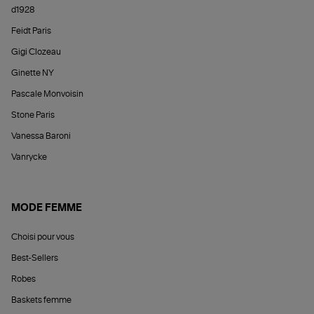
d1928
Feidt Paris
Gigi Clozeau
Ginette NY
Pascale Monvoisin
Stone Paris
Vanessa Baroni
Vanrycke
MODE FEMME
Choisi pour vous
Best-Sellers
Robes
Baskets femme