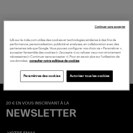
Continuer sans accepter
lulli-sur-la-toile.com utilise des cookies et technologies similaires à des fins de
performance, personnalisation, publicité et analyses, en collaboration avec des
partenaires tels que Google. Vous pouvez configurer vos choix via « Paramétrer »,
accepter l’ensemble des cookies (« J’accepte ») ou refuser ceux non strictement
LIVRAISON GRATUITE
nécessaires (« Continuer sans accepter »). Pour en savoir plus sur l’utilisation de
à partir de 150€ d'achats*
vos données,
consulter notre politique de cookies
Paramètres des cookies
Autoriser tous les cookies
20 € EN VOUS INSCRIVANT À LA
NEWSLETTER