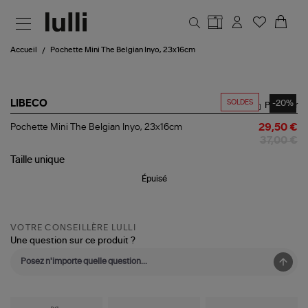
Aller au contenu principal
Accueil
Pochette Mini The Belgian Inyo, 23x16cm
SOLDES
-20%
LIBECO
Partager
Pochette
Pochette Mini The Belgian Inyo, 23x16cm
29,50 €
Mini
37,00 €
The
Belgian
Taille
unique
Inyo,
Épuisé
23x16cm
VOTRE CONSEILLÈRE LULLI
Une question sur ce produit ?