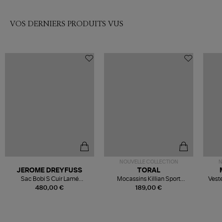
VOS DERNIERS PRODUITS VUS
NOUVELLE COLLECTION
N
JEROME DREYFUSS
TORAL
Sac Bobi S Cuir Lamé
Mocassins Killian Sport
Veste
Champagne
Mousse
480,00 €
189,00 €