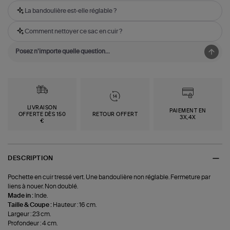
La bandoulière est-elle réglable ?
Comment nettoyer ce sac en cuir ?
LIVRAISON
PAIEMENT EN
OFFERTE DÈS 150
RETOUR OFFERT
3X,4X
€
DESCRIPTION
Pochette en cuir tressé vert. Une bandoulière non réglable. Fermeture par
liens à nouer. Non doublé.
Made in :
Inde.
Taille & Coupe :
Hauteur : 16 cm.
Largeur : 23 cm.
Profondeur : 4 cm.