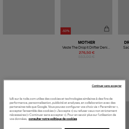
-50%
MOTHER
D
Veste The Drop It Drifter Denim
Sac
I Confess
276,50 €
553,00 €
VOS DERNIERS PRODUITS VUS
Continuer sans accepter
lulli-sur-la-toile.com utilise des cookies et technologies similaires à des fins de
performance, personnalisation, publicité et analyses, en collaboration avec des
partenaires tels que Google. Vous pouvez configurer vos choix via « Paramétrer »,
accepter l’ensemble des cookies (« J’accepte ») ou refuser ceux non strictement
nécessaires (« Continuer sans accepter »). Pour en savoir plus sur l’utilisation de
vos données,
consulter notre politique de cookies