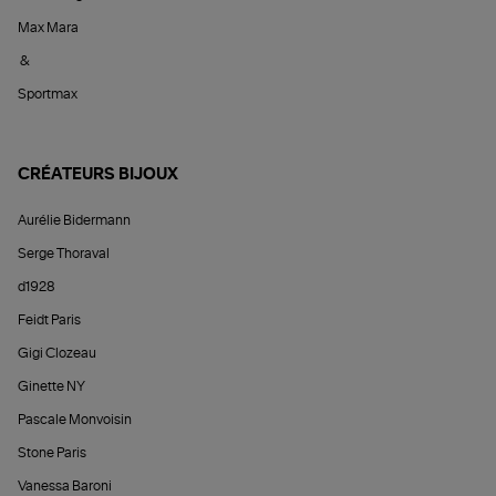
Max Mara
&
Sportmax
CRÉATEURS BIJOUX
Aurélie Bidermann
Serge Thoraval
d1928
Feidt Paris
Gigi Clozeau
Ginette NY
Pascale Monvoisin
Stone Paris
Vanessa Baroni