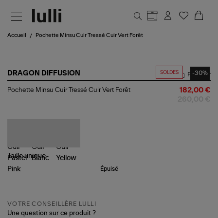
Aller au contenu principal
Accueil
Pochette Minsu Cuir Tressé Cuir Vert Forêt
SOLDES
-30%
DRAGON DIFFUSION
Partager
Pochette
Pochette Minsu Cuir Tressé Cuir Vert Forêt
182,00 €
Minsu
260,00 €
Cuir
Tressé
Cuir
Vert
Forêt
Taille
unique
Épuisé
VOTRE CONSEILLÈRE LULLI
Une question sur ce produit ?