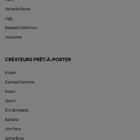
Vanessa Bruno
Ugg
Baobab Collection
Assouline
CRÉATEURS PRÊT-À-PORTER
Kujten
Samsoe Samsoe
Soeur
Ganni
Éric Bompard
Barbour
Ami Paris
Anine Bing