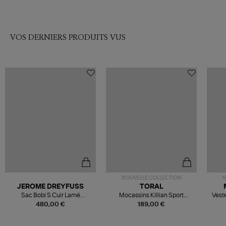
VOS DERNIERS PRODUITS VUS
NOUVELLE COLLECTION
N
JEROME DREYFUSS
TORAL
Sac Bobi S Cuir Lamé
Mocassins Killian Sport
Veste
Champagne
Mousse
480,00 €
189,00 €