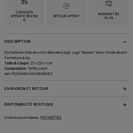
LIVRAISON
PAIEMENT EN
OFFERTE DÈS 150
RETOUR OFFERT
3X,4X
€
DESCRIPTION
Pochette en toile de coton délavée à logo. Logo "Marant" blanc brodé devant.
Fermeture à zip.
Taille & Coupe :
25 x 20 x 1 cm
Composition :
100% coton.
(ref-PO0046FAA1X19M86BY)
LIVRAISON ET RETOUR
DISPONIBILITÉ BOUTIQUE
POCHETTES
Collections similaires :