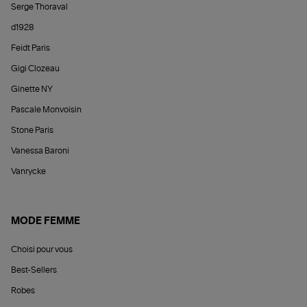
Serge Thoraval
d1928
Feidt Paris
Gigi Clozeau
Ginette NY
Pascale Monvoisin
Stone Paris
Vanessa Baroni
Vanrycke
MODE FEMME
Choisi pour vous
Best-Sellers
Robes