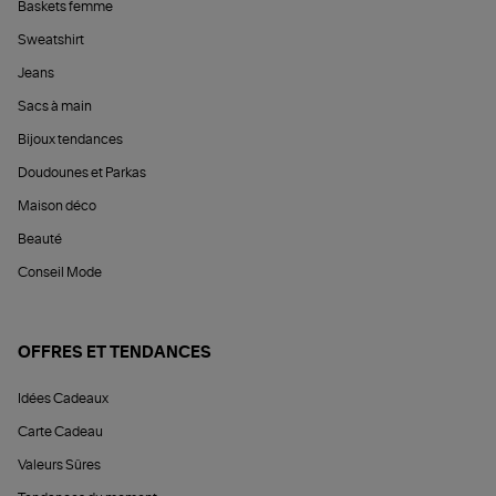
Baskets femme
Sweatshirt
Jeans
Sacs à main
Bijoux tendances
Doudounes et Parkas
Maison déco
Beauté
Conseil Mode
OFFRES ET TENDANCES
Idées Cadeaux
Carte Cadeau
Valeurs Sûres