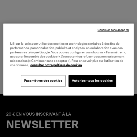
Continuer sans accepter
lulli-sur-la-toile.com utilise des cookies et technologies similaires à des fins de
performance, personnalisation, publicité et analyses, en collaboration avec des
partenaires tels que Google. Vous pouvez configurer vos choix via « Paramétrer »,
accepter l’ensemble des cookies (« J’accepte ») ou refuser ceux non strictement
nécessaires (« Continuer sans accepter »). Pour en savoir plus sur l’utilisation de
LIVRAISON GRATUITE
vos données,
consulter notre politique de cookies
à partir de 150 € d'achat*
Paramètres des cookies
Autoriser tous les cookies
20 € EN VOUS INSCRIVANT À LA
NEWSLETTER