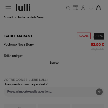
Aller au contenu principal
Accueil
Pochette Netia Berry
SOLDES
-30%
ISABEL MARANT
Partager
Pochette
Pochette Netia Berry
52,50 €
Netia
75,00 €
Berry
Taille
unique
Épuisé
VOTRE CONSEILLÈRE LULLI
Une question sur ce produit ?