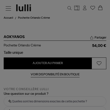
Aller au contenu principal
Accueil
Pochette Orlando Crème
AOKYANOS
Partager
Pochette
Pochette Orlando Crème
54,00 €
Orlando
Crème
Taille
unique
AJOUTER AU PANIER
VOIR DISPONIBILITÉ EN BOUTIQUE
VOTRE CONSEILLÈRE LULLI
Une question sur ce produit ?
Quelles sont les dimensions exactes de cette pochette ?