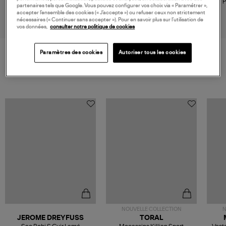
Pochette Ampy Tea & Cuir Noir,
Pochette Ampy Raphia Tea
P
partenaires tels que Google. Vous pouvez configurer vos choix via « Paramétrer »,
Exclusivité Lulli
90,00 €
75,00 €
accepter l’ensemble des cookies (« J’accepte ») ou refuser ceux non strictement
nécessaires (« Continuer sans accepter »). Pour en savoir plus sur l’utilisation de
vos données,
consulter notre politique de cookies
Paramètres des cookies
Autoriser tous les cookies
VOS DERNIERS PRODUITS VUS
NOUVELLE COLLECTION
N
JEROME DREYFUSS
TORAL