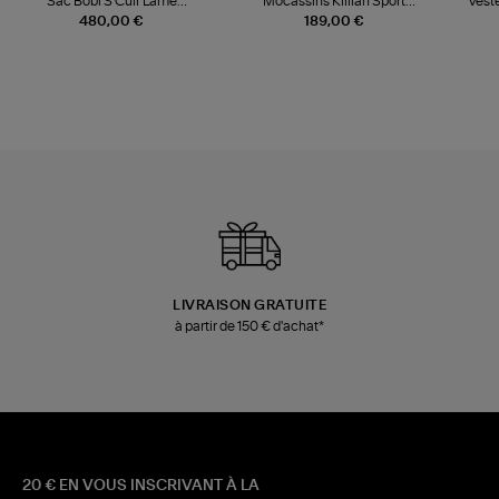
Sac Bobi S Cuir Lamé
Mocassins Killian Sport
Veste
Champagne
Mousse
480,00 €
189,00 €
LIVRAISON GRATUITE
à partir de 150 € d'achat*
20 € EN VOUS INSCRIVANT À LA