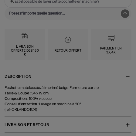
Est-il possible de laver cette pochette en machine ?
LIVRAISON
PAIEMENT EN
OFFERTE DÈS 150
RETOUR OFFERT
3X,4X
€
DESCRIPTION
Pochette matelassée, à imprimé beige. Fermeture par zip.
Taille & Coupe :
34 x 19 cm.
Composition :
100% viscose.
Conseil d'entretien :
Lavage en machine à 30°.
(ref-ORLANDO1CR)
LIVRAISON ET RETOUR