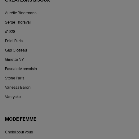
CRÉATEURS BIJOUX
Aurélie Bidermann
Serge Thoraval
d1928
Feidt Paris
Gigi Clozeau
Ginette NY
Pascale Monvoisin
Stone Paris
Vanessa Baroni
Vanrycke
MODE FEMME
Choisi pour vous