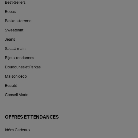
Best-Sellers
Robes
Baskets femme
Sweatshirt
Jeans
Sacs à main
Bijoux tendances
Doudounes et Parkas
Maison déco
Beauté
Conseil Mode
OFFRES ET TENDANCES
Idées Cadeaux