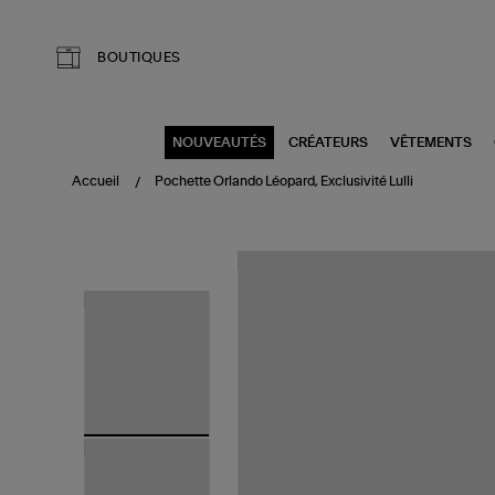
Aller au contenu principal
BOUTIQUES
NOUVEAUTÉS
CRÉATEURS
VÊTEMENTS
Accueil
Pochette Orlando Léopard, Exclusivité Lulli