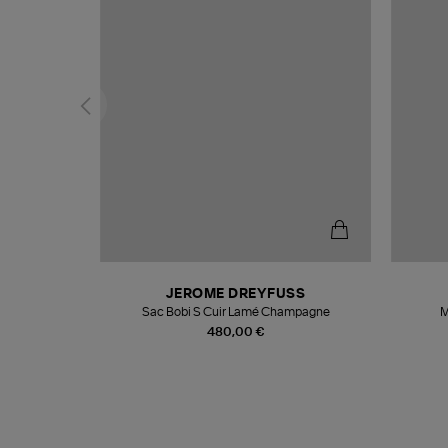
N
JEROME DREYFUSS
te
Sac Bobi S Cuir Lamé Champagne
M
480,00 €