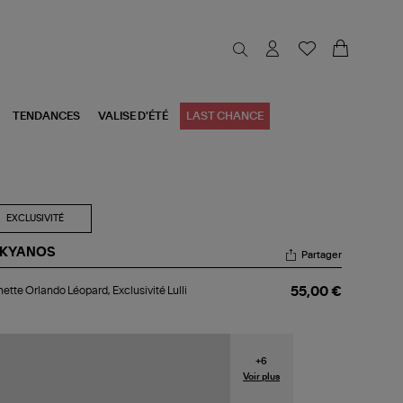
TENDANCES
VALISE D'ÉTÉ
LAST CHANCE
EXCLUSIVITÉ
KYANOS
Partager
chette
ette Orlando Léopard, Exclusivité Lulli
55,00 €
ando
pard,
lusivité
i
+
6
Voir plus