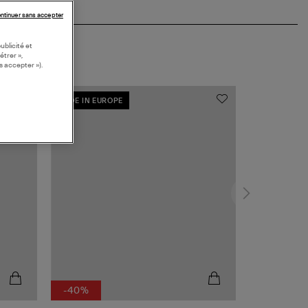
ntinuer sans accepter
ublicité et
étrer »,
s accepter »).
MADE IN EUROPE
-40%