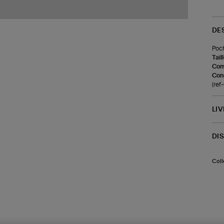
DE
Poch
Tail
Com
Cons
(re
LI
DI
Coll