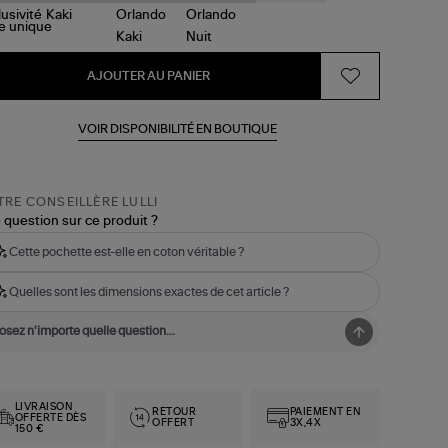
le
unique
AJOUTER AU PANIER
VOIR DISPONIBILITÉ EN BOUTIQUE
RE CONSEILLÈRE LULLI
 question sur ce produit ?
Cette pochette est-elle en coton véritable ?
Quelles sont les dimensions exactes de cet article ?
LIVRAISON
RETOUR
PAIEMENT EN
OFFERTE DÈS
OFFERT
3X,4X
150 €