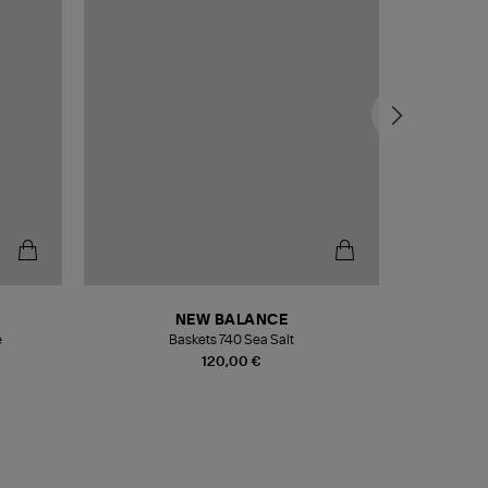
NEW BALANCE
e
Baskets 740 Sea Salt
Veste
120,00 €