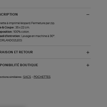
SCRIPTION
ette à imprimé léopard. Fermeture par zip.
le & Coupe :
35 x 22 cm.
position :
100% coton.
eil d'entretien :
Lavage en machine à 30°.
f-ORLANDO2LEO)
VRAISON ET RETOUR
SPONIBILITÉ BOUTIQUE
SACS
-
POCHETTES
ections similaires :