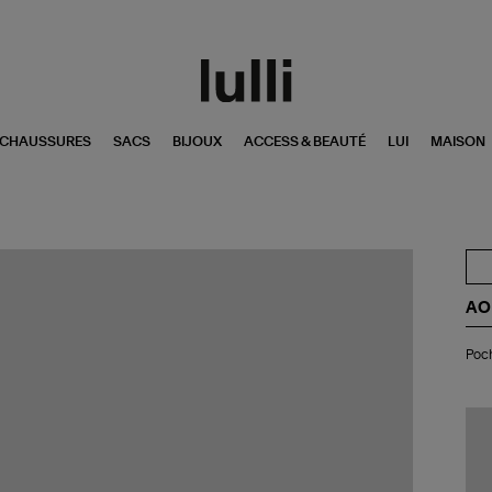
CHAUSSURES
SACS
BIJOUX
ACCESS & BEAUTÉ
LUI
MAISON
AO
Po
Poch
Orl
Léo
Exc
Lull