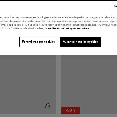
Co
oile.com utilise des cookies et technologies similaires à des fins de performance, personnalisation, p
collaboration avec des partenaires tels que Google. Vous pouvez configurer vos choix via « Param
semble des cookies (« J’accepte ») ou refuser ceux non strictement nécessaires (« Continuer san
 plus sur l’utilisation de vos données,
consulter notre politique de cookies
N EUROPE
MADE IN EUROPE
Paramètres des cookies
Autoriser tous les cookies
-50%