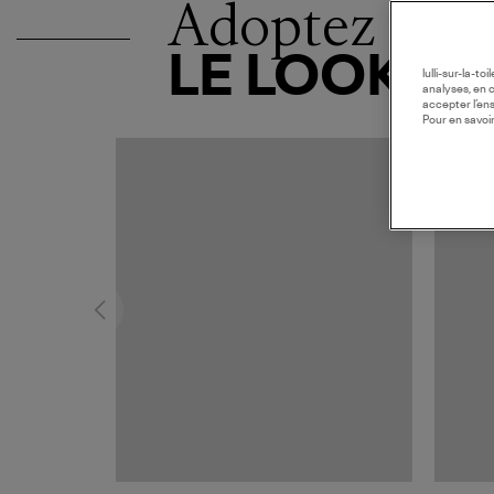
Adoptez
LE LOOK
lulli-sur-la-t
analyses, en 
accepter l’en
Pour en savoir
MADE I