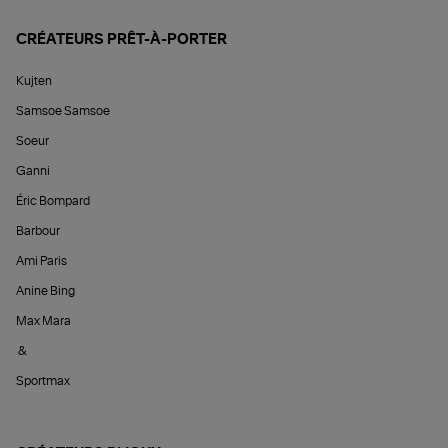
CRÉATEURS PRÊT-À-PORTER
Kujten
Samsoe Samsoe
Soeur
Ganni
Éric Bompard
Barbour
Ami Paris
Anine Bing
Max Mara
&
Sportmax