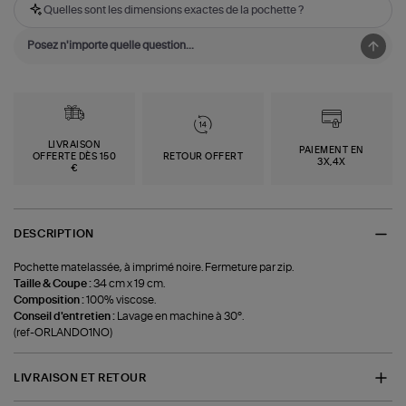
Quelles sont les dimensions exactes de la pochette ?
LIVRAISON
PAIEMENT EN
OFFERTE DÈS 150
RETOUR OFFERT
3X,4X
€
DESCRIPTION
Pochette matelassée, à imprimé noire. Fermeture par zip.
Taille & Coupe :
34 cm x 19 cm.
Composition :
100% viscose.
Conseil d'entretien :
Lavage en machine à 30°.
(ref-ORLANDO1NO)
LIVRAISON ET RETOUR