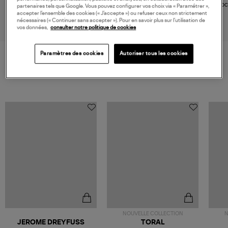
Pochette Zippée Bandoulière
Pochette Ampy Tiga
Poc
partenaires tels que Google. Vous pouvez configurer vos choix via « Paramétrer »,
Noir
105,00 €
75,00 €
accepter l’ensemble des cookies (« J’accepte ») ou refuser ceux non strictement
nécessaires (« Continuer sans accepter »). Pour en savoir plus sur l’utilisation de
vos données,
consulter notre politique de cookies
Paramètres des cookies
Autoriser tous les cookies
VOS DERNIERS PRODUITS VUS
NOUVELLE COLLECTION
N
JEROME DREYFUSS
TORAL