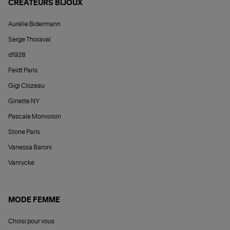
CRÉATEURS BIJOUX
Aurélie Bidermann
Serge Thoraval
d1928
Feidt Paris
Gigi Clozeau
Ginette NY
Pascale Monvoisin
Stone Paris
Vanessa Baroni
Vanrycke
MODE FEMME
Choisi pour vous