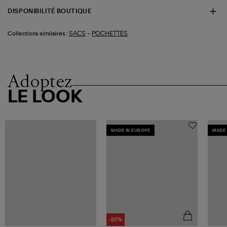
DISPONIBILITÉ BOUTIQUE
-
SACS
POCHETTES
Collections similaires :
Adoptez
LE LOOK
MADE IN EUROPE
MADE 
-50%