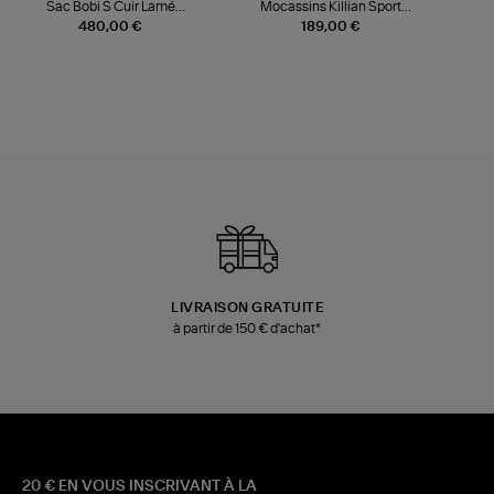
Sac Bobi S Cuir Lamé
Mocassins Killian Sport
Champagne
Mousse
480,00 €
189,00 €
LIVRAISON GRATUITE
à partir de 150 € d'achat*
20 € EN VOUS INSCRIVANT À LA