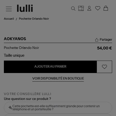
Aller au contenu principal
Accueil
Pochette Orlando Noir
AOKYANOS
Partager
Pochette
Pochette Orlando Noir
54,00 €
Orlando
Noir
Taille
unique
AJOUTER AU PANIER
VOIR DISPONIBILITÉ EN BOUTIQUE
VOTRE CONSEILLÈRE LULLI
Une question sur ce produit ?
Cette pochette est-elle suffisamment grande pour contenir un
téléphone et un portefeuille ?