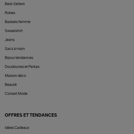
Best-Sellers
Robes
Baskets femme
Sweatshirt
Jeans
Sacs à main
Bijoux tendances
Doudounes et Parkas
Maison déco
Beauté
Conseil Mode
OFFRES ET TENDANCES
Idées Cadeaux