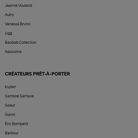
Jeanne Vouland
Autry
Vanessa Bruno
Ugg
Baobab Collection
Assouline
CRÉATEURS PRÊT-À-PORTER
Kujten
Samsoe Samsoe
Soeur
Ganni
Éric Bompard
Barbour