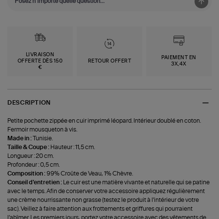
LIVRAISON
PAIEMENT EN
OFFERTE DÈS 150
RETOUR OFFERT
3X,4X
€
DESCRIPTION
Petite pochette zippée en cuir imprimé léopard. Intérieur doublé en coton.
Fermoir mousqueton à vis.
Made in :
Tunisie.
Taille & Coupe :
Hauteur : 11,5 cm.
Longueur : 20 cm.
Profondeur : 0,5 cm.
Composition :
99% Croûte de Veau, 1% Chèvre.
Conseil d'entretien :
Le cuir est une matière vivante et naturelle qui se patine
avec le temps. Afin de conserver votre accessoire appliquez régulièrement
une crème nourrissante non grasse (testez le produit à l'intérieur de votre
sac). Veillez à faire attention aux frottements et griffures qui pourraient
l’abîmer. Les premiers jours, portez votre accessoire avec des vêtements de