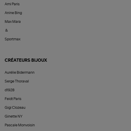
Ami Paris
Anine Bing
Max Mara
&
Sportmax
CRÉATEURS BIJOUX
Aurélie Bidermann
Serge Thoraval
d1928
Feidt Paris
Gigi Clozeau
Ginette NY
Pascale Monvoisin