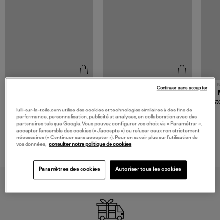
NOUVELLE COLLECTION
N
Continuer sans accepter
JEROME DREYFUSS
TORAL
Sac Bobi S Cuir Lamé
Mocassins Killian Sport
Veste
Champagne
Mousse
lulli-sur-la-toile.com utilise des cookies et technologies similaires à des fins de
480,00 €
189,00 €
performance, personnalisation, publicité et analyses, en collaboration avec des
partenaires tels que Google. Vous pouvez configurer vos choix via « Paramétrer »,
accepter l’ensemble des cookies (« J’accepte ») ou refuser ceux non strictement
nécessaires (« Continuer sans accepter »). Pour en savoir plus sur l’utilisation de
vos données,
consulter notre politique de cookies
Paramètres des cookies
Autoriser tous les cookies