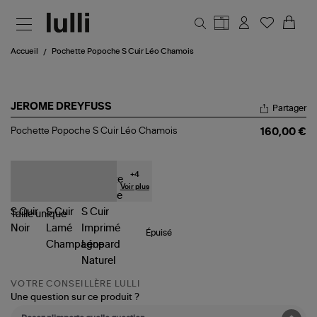
Aller au contenu principal
Accueil
Pochette Popoche S Cuir Léo Chamois
JEROME DREYFUSS
Partager
Pochette
Pochette Popoche S Cuir Léo Chamois
160,00 €
Popoche
S
Cuir
Léo
+
4
Chamois
Voir plus
Taille
unique
Épuisé
VOTRE CONSEILLÈRE LULLI
Une question sur ce produit ?