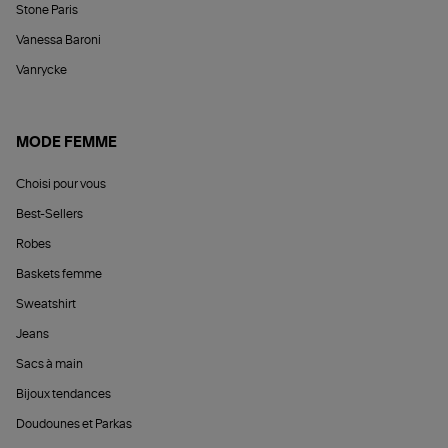
Stone Paris
Vanessa Baroni
Vanrycke
MODE FEMME
Choisi pour vous
Best-Sellers
Robes
Baskets femme
Sweatshirt
Jeans
Sacs à main
Bijoux tendances
Doudounes et Parkas