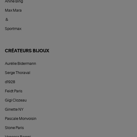
Anine Bing
Max Mara
&
Sportmax
CRÉATEURS BIJOUX
Aurélie Bidermann
Serge Thoraval
d1928
Feidt Paris
Gigi Clozeau
Ginette NY
Pascale Monvoisin
Stone Paris
Vanessa Baroni