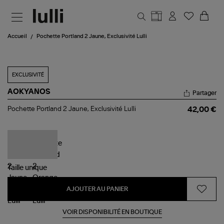
Aller au contenu principal
Accueil
Pochette Portland 2 Jaune, Exclusivité Lulli
EXCLUSIVITÉ
AOKYANOS
Partager
Pochette
Pochette Portland 2 Jaune, Exclusivité Lulli
42,00 €
Portland
2
Jaune,
Exclusivité
Lulli
Taille
unique
AJOUTER AU PANIER
VOIR DISPONIBILITÉ EN BOUTIQUE