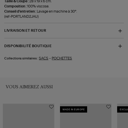
Taille & Coupe :
28 x 19 x 6 cm.
Composition :
100% viscose.
Conseil d'entretien :
Lavage en machine à 30°.
(ref-PORTLAND2JAU)
LIVRAISON ET RETOUR
DISPONIBILITÉ BOUTIQUE
-
SACS
POCHETTES
Collections similaires :
VOUS AIMEREZ AUSSI
MADE IN EUROPE
EXCLU