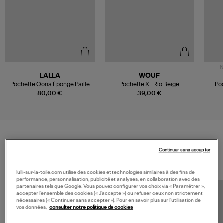
N
LALLA
WOUF
Pochette Oona Éponge Paille
Pochette XL Rio Beige
Po
80,00 €
39,00 €
VOS DERNIERS PRODUITS VUS
Continuer sans accepter
lulli-sur-la-toile.com utilise des cookies et technologies similaires à des fins de
performance, personnalisation, publicité et analyses, en collaboration avec des
partenaires tels que Google. Vous pouvez configurer vos choix via « Paramétrer »,
accepter l’ensemble des cookies (« J’accepte ») ou refuser ceux non strictement
nécessaires (« Continuer sans accepter »). Pour en savoir plus sur l’utilisation de
vos données,
consulter notre politique de cookies