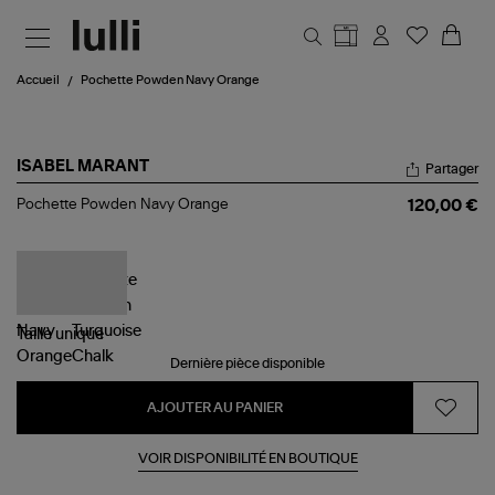
Aller au contenu principal
Accueil
Pochette Powden Navy Orange
ISABEL MARANT
Partager
Pochette
Pochette Powden Navy Orange
120,00 €
Powden
Navy
Orange
Taille
unique
Dernière pièce disponible
AJOUTER AU PANIER
VOIR DISPONIBILITÉ EN BOUTIQUE