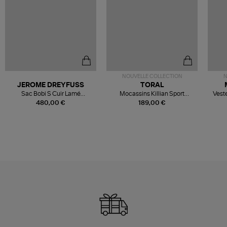
NOUVELLE COLLECTION
N
JEROME DREYFUSS
TORAL
Sac Bobi S Cuir Lamé
Mocassins Killian Sport
Veste
Champagne
Mousse
480,00 €
189,00 €