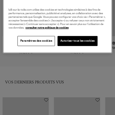
lulli-sur-la-toile.com utilise des cookies et technologies similaires à des fins de
performance, personnalisation, publicité et analyses, en collaboration avec des
partenaires tels que Google. Vous pouvez configurer vos choix via « Paramétrer »,
accepter l’ensemble des cookies (« J’accepte ») ou refuser ceux non strictement
nécessaires (« Continuer sans accepter »). Pour en savoir plus sur l’utilisation de
vos données,
consulter notre politique de cookies
Paramètres des cookies
Autoriser tous les cookies
VANESSA BRUNO
INDIA DEJONCKHEERE
IN
Pochette Zippée Bandoulière
Pochette Elephant Spirit Pink
Po
Pyrite
Small
105,00 €
175,00 €
VOS DERNIERS PRODUITS VUS