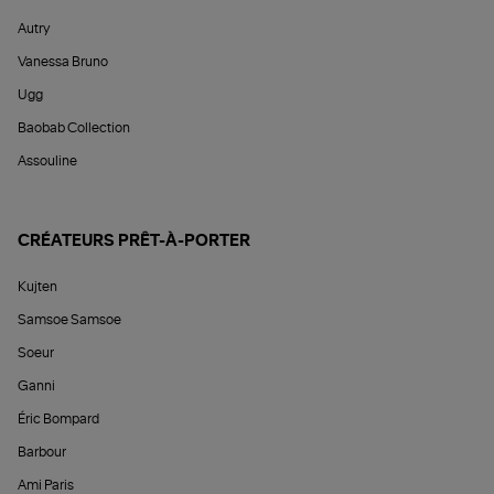
Autry
Vanessa Bruno
Ugg
Baobab Collection
Assouline
CRÉATEURS PRÊT-À-PORTER
Kujten
Samsoe Samsoe
Soeur
Ganni
Éric Bompard
Barbour
Ami Paris