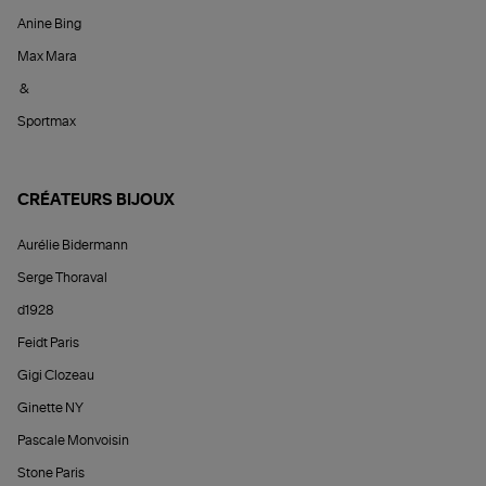
Anine Bing
Max Mara
&
Sportmax
CRÉATEURS BIJOUX
Aurélie Bidermann
Serge Thoraval
d1928
Feidt Paris
Gigi Clozeau
Ginette NY
Pascale Monvoisin
Stone Paris