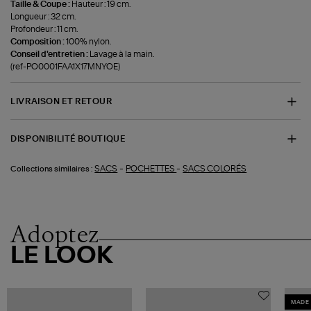
Taille & Coupe :
Hauteur : 19 cm.
Longueur : 32 cm.
Profondeur : 11 cm.
Composition :
100% nylon.
Conseil d'entretien :
Lavage à la main.
(ref-PO0001FAA1X17MNYOE)
LIVRAISON ET RETOUR
DISPONIBILITÉ BOUTIQUE
-
-
SACS
POCHETTES
SACS COLORÉS
Collections similaires :
Adoptez
LE LOOK
MADE 