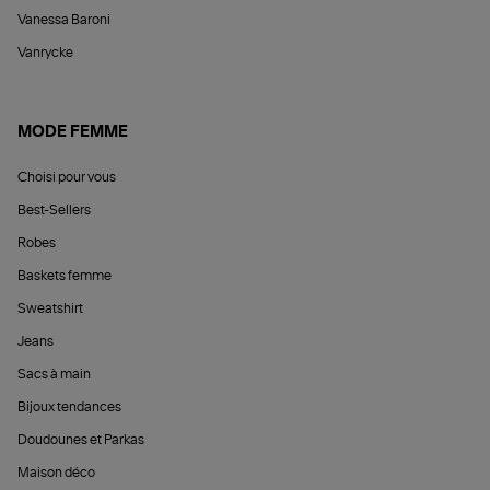
Vanessa Baroni
Vanrycke
MODE FEMME
Choisi pour vous
Best-Sellers
Robes
Baskets femme
Sweatshirt
Jeans
Sacs à main
Bijoux tendances
Doudounes et Parkas
Maison déco