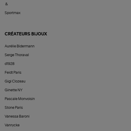
&
Sportmax
CRÉATEURS BIJOUX
Aurélie Bidermann
Serge Thoraval
d1928
Feidt Paris
Gigi Clozeau
Ginette NY
Pascale Monvoisin
Stone Paris
Vanessa Baroni
Vanrycke