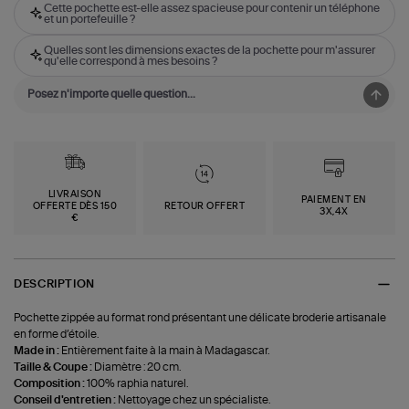
Cette pochette est-elle assez spacieuse pour contenir un téléphone
et un portefeuille ?
Quelles sont les dimensions exactes de la pochette pour m'assurer
qu'elle correspond à mes besoins ?
LIVRAISON
PAIEMENT EN
OFFERTE DÈS 150
RETOUR OFFERT
3X,4X
€
DESCRIPTION
Pochette zippée au format rond présentant une délicate broderie artisanale
en forme d’étoile.
Made in :
Entièrement faite à la main à Madagascar.
Taille & Coupe :
Diamètre : 20 cm.
Composition :
100% raphia naturel.
Conseil d'entretien :
Nettoyage chez un spécialiste.