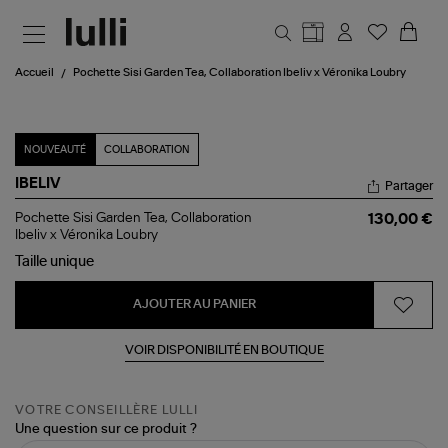
Aller au contenu principal
Accueil
Pochette Sisi Garden Tea, Collaboration Ibeliv x Véronika Loubry
NOUVEAUTÉ
COLLABORATION
IBELIV
Partager
Pochette
Pochette Sisi Garden Tea, Collaboration
130,00 €
Sisi
Ibeliv x Véronika Loubry
Garden
Taille
unique
Tea,
Collaboration
Ibeliv
AJOUTER AU PANIER
x
Véronika
Loubry
VOIR DISPONIBILITÉ EN BOUTIQUE
VOTRE CONSEILLÈRE LULLI
Une question sur ce produit ?