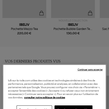
NOUVELLE COLLECTION
IBELIV
IBELIV
Pochette Mezzo Tea
Pochette Bubble Garden Tea,
Sac 
Collaboration Ibeliv X Véronika
220,00 €
130,00 €
Loubry
VOS DERNIERS PRODUITS VUS
Continuer sans accepter
lulli-sur-la-toile.com utilise des cookies et technologies similaires à des fins de
performance, personnalisation, publicité et analyses, en collaboration avec des
partenaires tels que Google. Vous pouvez configurer vos choix via « Paramétrer »,
accepter l’ensemble des cookies (« J’accepte ») ou refuser ceux non strictement
nécessaires (« Continuer sans accepter »). Pour en savoir plus sur l’utilisation de
vos données,
consulter notre politique de cookies