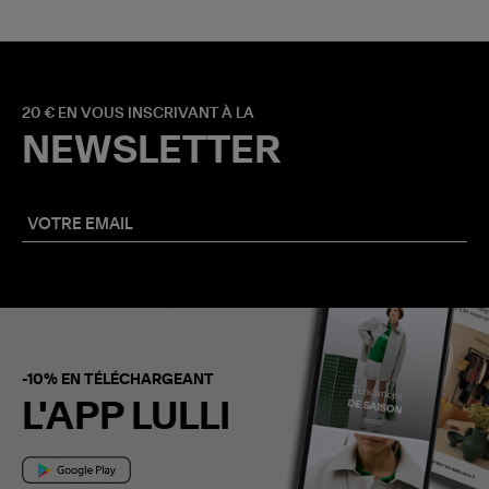
20 € EN VOUS INSCRIVANT À LA
NEWSLETTER
-10% EN TÉLÉCHARGEANT
L'APP LULLI