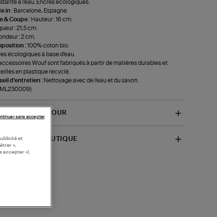
stante à l'eau. Encres écologiques.
 in :
Barcelone, Espagne.
le & Coupe :
Hauteur : 16 cm.
ueur : 21,5 cm.
ondeur : 2 cm.
position :
100% coton bio.
es écologiques à base d'eau.
accessoires Wouf sont fabriqués à partir de matières durables et
eilles en plastique recyclé.
eil d'entretien :
Nettoyage avec de l'eau et du savon.
f-ML230009)
VRAISON ET RETOUR
ntinuer sans accepter
SPONIBILITÉ BOUTIQUE
ublicité et
étrer »,
s accepter »).