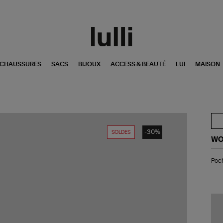
CHAUSSURES
SACS
BIJOUX
ACCESS & BEAUTÉ
LUI
MAISON
-30%
SOLDES
WO
Po
Poc
Sm