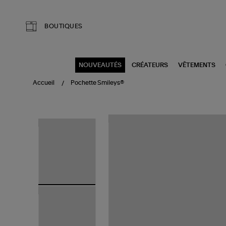
Aller au contenu principal
BOUTIQUES
NOUVEAUTÉS
CRÉATEURS
VÊTEMENTS
Accueil
Pochette Smileys®