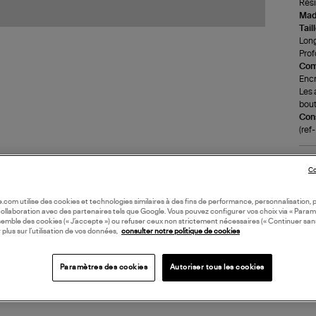
Rési
Made
Tail
Long
Prof
Com
Encr
Les 
bout
Cons
(re
LI
Co
DI
oile.com utilise des cookies et technologies similaires à des fins de performance, personnalisation, p
collaboration avec des partenaires tels que Google. Vous pouvez configurer vos choix via « Param
semble des cookies (« J’accepte ») ou refuser ceux non strictement nécessaires (« Continuer san
 plus sur l’utilisation de vos données,
consulter notre politique de cookies
Paramètres des cookies
Autoriser tous les cookies