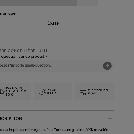
le
unique
Épuisé
RE CONSEILLÈRE LULLI
 question sur ce produit ?
LIVRAISON
RETOUR
PAIEMENT EN
OFFERTE DÈS
OFFERT
3X,4X
150 €
SCRIPTION
sse à imprimé smileys jaune fluo. Fermeture glissière YKK recyclée.