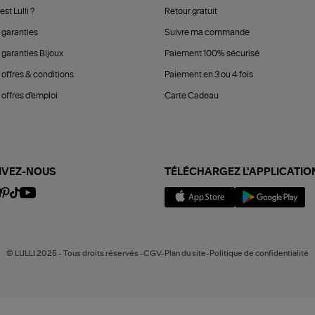
est Lulli ?
Retour gratuit
 garanties
Suivre ma commande
 garanties Bijoux
Paiement 100% sécurisé
 offres & conditions
Paiement en 3 ou 4 fois
offres d'emploi
Carte Cadeau
IVEZ-NOUS
TÉLÉCHARGEZ L'APPLICATIO
© LULLI 2025 - Tous droits réservés -CGV-Plan du site-Politique de confidentialité