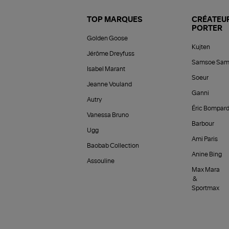
TOP MARQUES
CRÉATEUR
PORTER
Golden Goose
Kujten
Jérôme Dreyfuss
Samsoe Sam
Isabel Marant
Soeur
Jeanne Vouland
Ganni
Autry
Éric Bompar
Vanessa Bruno
Barbour
Ugg
Ami Paris
Baobab Collection
Anine Bing
Assouline
Max Mara
&
Sportmax