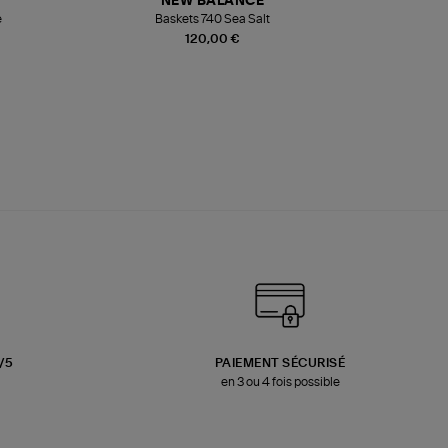
NEW BALANCE
e
Baskets 740 Sea Salt
Veste
120,00 €
3/5
PAIEMENT SÉCURISÉ
en 3 ou 4 fois possible