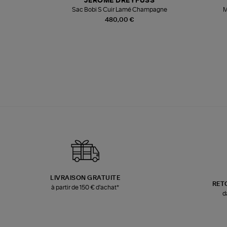
JEROME DREYFUSS
te
Sac Bobi S Cuir Lamé Champagne
M
480,00 €
LIVRAISON GRATUITE
RET
à partir de 150 € d'achat*
d