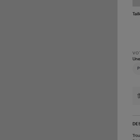
Tail
VOT
Une
DE
Trou