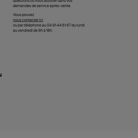
questions ou vous assister dans vos
demandes de service après-vente.
Vous pouvez
nous contacter ici
ou par téléphone au 04 91 44 61 67 du lundi
au vendredi de 9h à 18h.
N