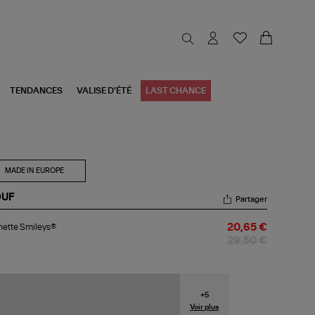
TENDANCES
VALISE D'ÉTÉ
LAST CHANCE
MADE IN EUROPE
UF
Partager
chette
hette Smileys®
20,65 €
ileys®
29,50 €
+
5
Voir plus