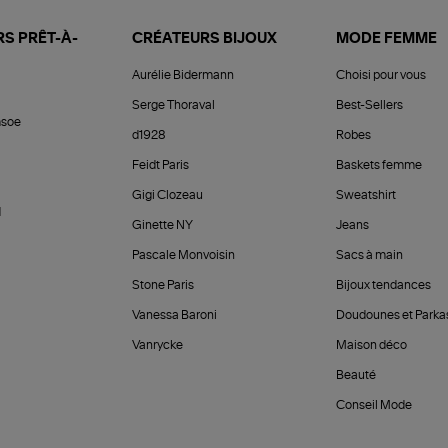
S PRÊT-À-
CRÉATEURS BIJOUX
MODE FEMME
Aurélie Bidermann
Choisi pour vous
Serge Thoraval
Best-Sellers
soe
d1928
Robes
Feidt Paris
Baskets femme
Gigi Clozeau
Sweatshirt
d
Ginette NY
Jeans
Pascale Monvoisin
Sacs à main
Stone Paris
Bijoux tendances
Vanessa Baroni
Doudounes et Parka
Vanrycke
Maison déco
Beauté
Conseil Mode