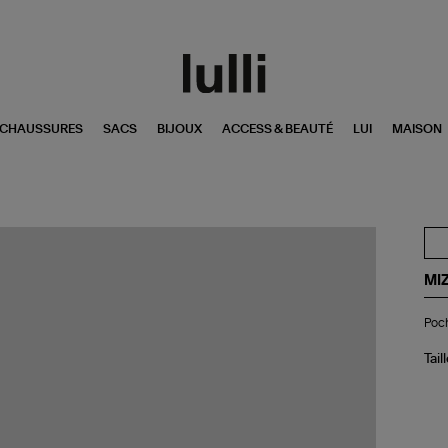
CHAUSSURES
SACS
BIJOUX
ACCESS & BEAUTÉ
LUI
MAISON
MI
Po
Poch
XS
Lur
Do
Tail