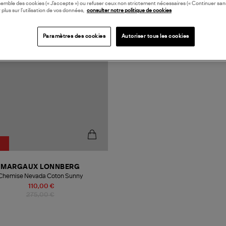
semble des cookies (« J’accepte ») ou refuser ceux non strictement nécessaires (« Continuer san
N FRANCE
 plus sur l’utilisation de vos données,
consulter notre politique de cookies
Paramètres des cookies
Autoriser tous les cookies
MARGAUX LONNBERG
Chemise Nevada Coton Sunny
110,00 €
275,00 €