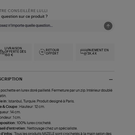
RE CONSEILLÈRE LULLI
 question sur ce produit ?
LIVRAISON
RETOUR
PAIEMENT EN
OFFERTE DÈS
OFFERT
3X,4X
150 €
SCRIPTION
 pochette en lurex doré pailleté. Fermeture par un zip. Intérieur doublé
atin.
 in :
Istanbul, Turquie. Produit designé à Paris.
le & Coupe :
Hauteur : 12 cm.
ueur : 14 cm.
ondeur : 1 cm.
position :
100% lurex crocheté.
eil d'entretien :
Nettoyage chez un spécialiste.
 d'infos :
Tous les produits MIZELE sont crochetés à la main selon des