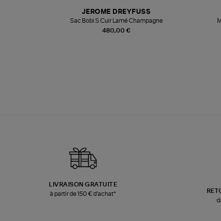
N
JEROME DREYFUSS
te
Sac Bobi S Cuir Lamé Champagne
M
480,00 €
LIVRAISON GRATUITE
RET
à partir de 150 € d'achat*
d