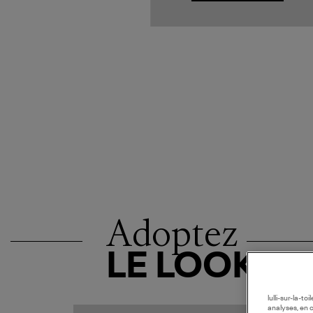
Adoptez
LE LOOK
lulli-sur-la-t
analyses, en 