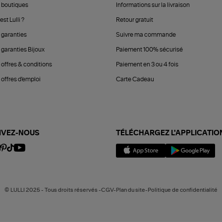
 boutiques
Informations sur la livraison
est Lulli ?
Retour gratuit
 garanties
Suivre ma commande
 garanties Bijoux
Paiement 100% sécurisé
 offres & conditions
Paiement en 3 ou 4 fois
offres d'emploi
Carte Cadeau
IVEZ-NOUS
TÉLÉCHARGEZ L'APPLICATIO
© LULLI 2025 - Tous droits réservés -CGV-Plan du site-Politique de confidentialité