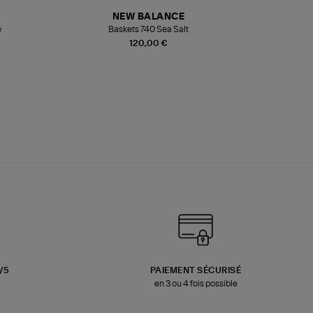
NEW BALANCE
e
Baskets 740 Sea Salt
Veste
120,00 €
3/5
PAIEMENT SÉCURISÉ
en 3 ou 4 fois possible