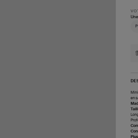
VOT
Une
DE
Mini
en s
Made
Tail
Long
Prof
Com
Cons
Plus