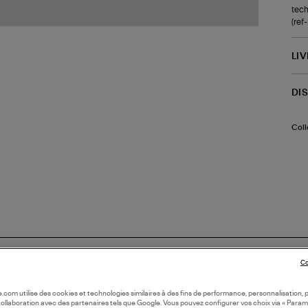
tech
(re
LI
DI
Coll
Co
oile.com utilise des cookies et technologies similaires à des fins de performance, personnalisation, p
collaboration avec des partenaires tels que Google. Vous pouvez configurer vos choix via « Param