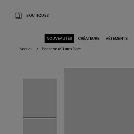
Aller au contenu principal
BOUTIQUES
NOUVEAUTÉS
CRÉATEURS
VÊTEMENTS
Accueil
Pochette XS Lurex Doré