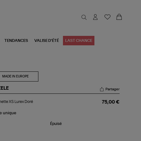
TENDANCES
VALISE D'ÉTÉ
LAST CHANCE
MADE IN EUROPE
ZELE
Partager
chette
ette XS Lurex Doré
75,00 €
ex
ré
le
unique
Épuisé