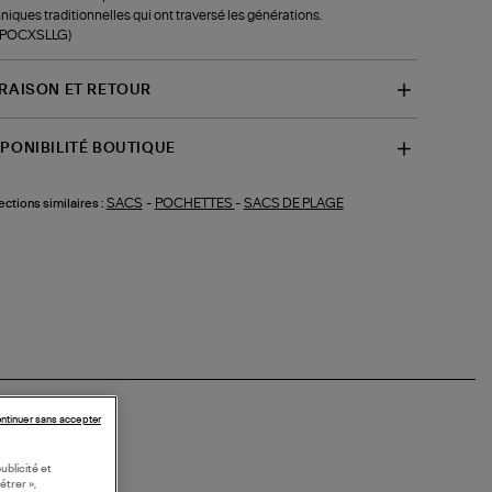
niques traditionnelles qui ont traversé les générations.
f-POCXSLLG)
VRAISON ET RETOUR
SPONIBILITÉ BOUTIQUE
SACS
-
POCHETTES
-
SACS DE PLAGE
ections similaires :
ntinuer sans accepter
ublicité et
étrer »,