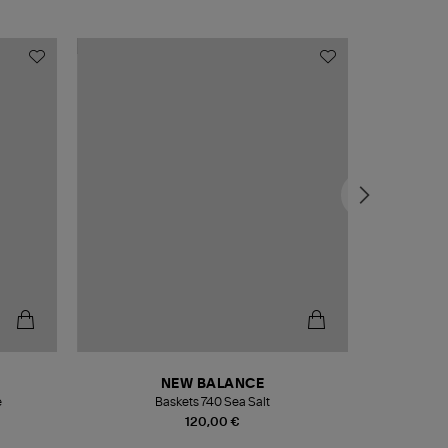
NEW BALANCE
e
Baskets 740 Sea Salt
Veste
120,00 €