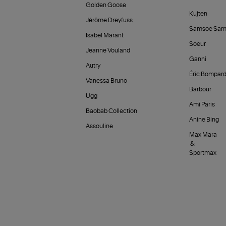
Golden Goose
Kujten
Jérôme Dreyfuss
Samsoe Sam
Isabel Marant
Soeur
Jeanne Vouland
Ganni
Autry
Éric Bompar
Vanessa Bruno
Barbour
Ugg
Ami Paris
Baobab Collection
Anine Bing
Assouline
Max Mara
&
Sportmax