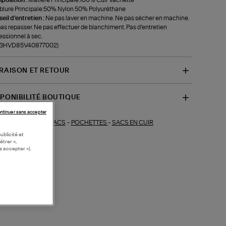
lure Principale:50% Nylon 50% Polyuréthane
eil d'entretien :
Ne pas laver en machine. Ne pas sécher en machine.
as repasser. Ne pas effectuer de blanchiment. Pas d’entretien
essionnel à sec.
f-3HVD85V40877002)
VRAISON ET RETOUR
SPONIBILITÉ BOUTIQUE
ntinuer sans accepter
SACS
-
POCHETTES
-
SACS EN CUIR
ections similaires :
ublicité et
étrer »,
s accepter »).