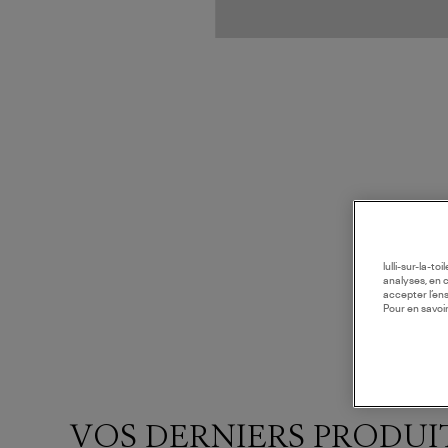
lulli-sur-la-t
analyses, en 
accepter l’en
Pour en savoir
VOS DERNIERS PRODUI