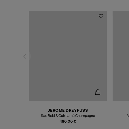
N
JEROME DREYFUSS
te
Sac Bobi S Cuir Lamé Champagne
M
480,00 €