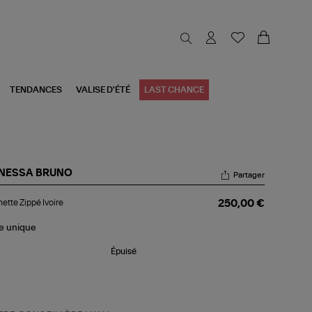
TENDANCES
VALISE D'ÉTÉ
LAST CHANCE
NESSA BRUNO
Partager
chette
ette Zippé Ivoire
250,00 €
pé
ire
le
unique
Épuisé