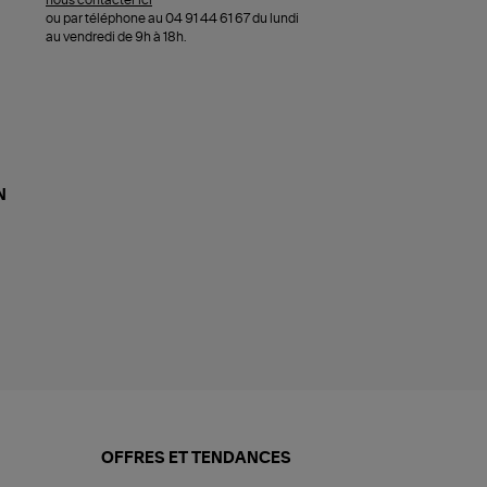
nous contacter ici
ou par téléphone au 04 91 44 61 67 du lundi
au vendredi de 9h à 18h.
N
OFFRES ET TENDANCES