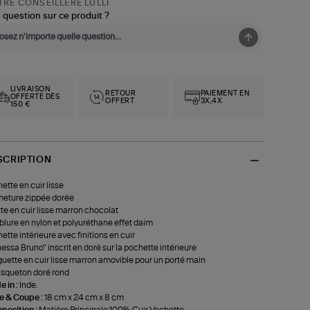
RE CONSEILLÈRE LULLI
 question sur ce produit ?
LIVRAISON
RETOUR
PAIEMENT EN
OFFERTE DÈS
OFFERT
3X,4X
150 €
SCRIPTION
ette en cuir lisse
eture zippée dorée
tte en cuir lisse marron chocolat
lure en nylon et polyuréthane effet daim
ette intérieure avec finitions en cuir
essa Bruno" inscrit en doré sur la pochette intérieure
uette en cuir lisse marron amovible pour un porté main
squeton doré rond
 in :
Inde.
le & Coupe :
18 cm x 24 cm x 8 cm
position :
Matière Principale:100% Cuir Vachette