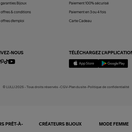
 garanties Bijoux
Paiement 100% sécurisé
 offres & conditions
Paiement en 3 ou 4 fois
offres d'emploi
Carte Cadeau
IVEZ-NOUS
TÉLÉCHARGEZ L'APPLICATIO
© LULLI 2025 - Tous droits réservés -CGV-Plan du site-Politique de confidentialité
S PRÊT-À-
CRÉATEURS BIJOUX
MODE FEMME