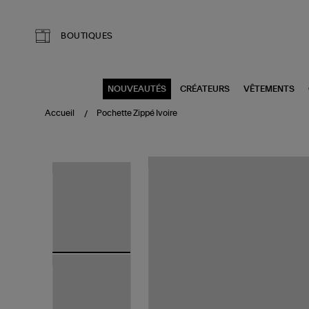
Aller au contenu principal
BOUTIQUES
NOUVEAUTÉS
CRÉATEURS
VÊTEMENTS
Accueil
Pochette Zippé Ivoire