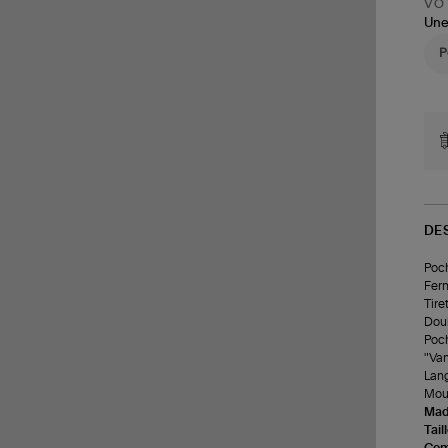
VOT
Une
DE
Poch
Ferm
Tire
Doub
Poch
"Van
Lang
Mou
Made
Tail
Com