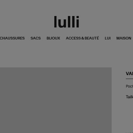
CHAUSSURES
SACS
BIJOUX
ACCESS & BEAUTÉ
LUI
MAISON
VA
Po
Poch
Zip
Ivo
Tail