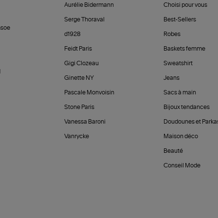
Aurélie Bidermann
Choisi pour vous
Serge Thoraval
Best-Sellers
soe
d1928
Robes
Feidt Paris
Baskets femme
Gigi Clozeau
Sweatshirt
d
Ginette NY
Jeans
Pascale Monvoisin
Sacs à main
Stone Paris
Bijoux tendances
Vanessa Baroni
Doudounes et Parka
Vanrycke
Maison déco
Beauté
Conseil Mode