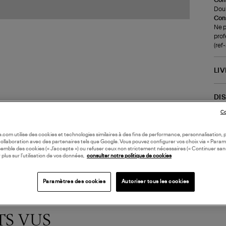
Doub
Cons
Ne p
prof
(re
LI
DI
Co
Coll
oile.com utilise des cookies et technologies similaires à des fins de performance, personnalisation, p
collaboration avec des partenaires tels que Google. Vous pouvez configurer vos choix via « Param
semble des cookies (« J’accepte ») ou refuser ceux non strictement nécessaires (« Continuer san
 plus sur l’utilisation de vos données,
consulter notre politique de cookies
Paramètres des cookies
Autoriser tous les cookies
TS VUS