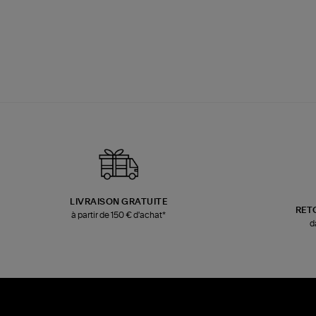
LIVRAISON GRATUITE
RET
à partir de 150 € d'achat*
d