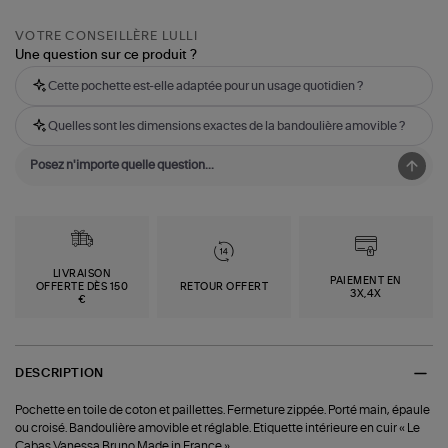
VOTRE CONSEILLÈRE LULLI
Une question sur ce produit ?
Cette pochette est-elle adaptée pour un usage quotidien ?
Quelles sont les dimensions exactes de la bandoulière amovible ?
LIVRAISON
PAIEMENT EN
OFFERTE DÈS 150
RETOUR OFFERT
3X,4X
€
DESCRIPTION
Pochette en toile de coton et paillettes. Fermeture zippée. Porté main, épaule
ou croisé. Bandoulière amovible et réglable. Etiquette intérieure en cuir « Le
Cabas Vanessa Bruno Made in France ».