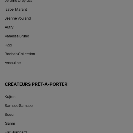
Jérôme Dreyfuss
Isabel Marant
Jeanne Vouland
Autry
Vanessa Bruno
Ugg
Baobab Collection
Assouline
CRÉATEURS PRÊT-À-PORTER
Kujten
Samsoe Samsoe
Soeur
Ganni
Éric Bompard