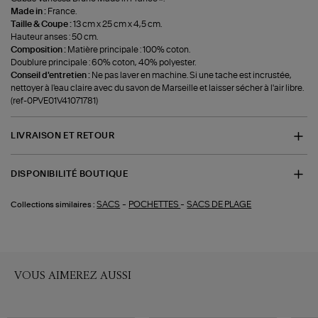
Made in :
France.
Taille & Coupe :
13 cm x 25 cm x 4,5 cm.
Hauteur anses : 50 cm.
Composition :
Matière principale : 100% coton.
Doublure principale : 60% coton, 40% polyester.
Conseil d'entretien :
Ne pas laver en machine. Si une tache est incrustée,
nettoyer à l'eau claire avec du savon de Marseille et laisser sécher à l'air libre.
(ref-0PVE01V41071781)
LIVRAISON ET RETOUR
DISPONIBILITÉ BOUTIQUE
-
-
SACS
POCHETTES
SACS DE PLAGE
Collections similaires :
VOUS AIMEREZ AUSSI