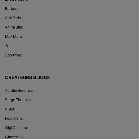
Barbour
Ami Paris
Anine Bing
Max Mara
&
Sportmax
CRÉATEURS BIJOUX
Aurélie Bidermann
Serge Thoraval
d1928
Feidt Paris
Gigi Clozeau
Ginette NY