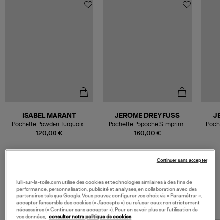
ISABEL MARANT
JEROME DREYFUSS
J
Pochette Powden Turquoise
Pochette Popoche S Imprimé
Poch
Chalk
Croco Grunge
120,00 €
160,00 €
Continuer sans accepter
lulli-sur-la-toile.com utilise des cookies et technologies similaires à des fins de
VOS DERNIERS PRODUITS VUS
performance, personnalisation, publicité et analyses, en collaboration avec des
partenaires tels que Google. Vous pouvez configurer vos choix via « Paramétrer »,
accepter l’ensemble des cookies (« J’accepte ») ou refuser ceux non strictement
nécessaires (« Continuer sans accepter »). Pour en savoir plus sur l’utilisation de
vos données,
consulter notre politique de cookies