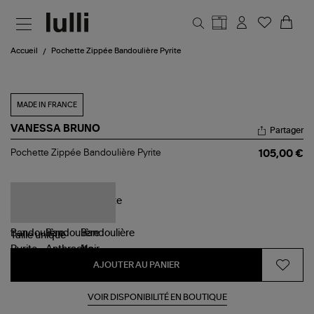
Aller au contenu principal
Accueil
Pochette Zippée Bandoulière Pyrite
MADE IN FRANCE
VANESSA BRUNO
Partager
Pochette
Pochette Zippée Bandoulière Pyrite
105,00 €
Zippée
Bandoulière
Pyrite
Taille
unique
AJOUTER AU PANIER
VOIR DISPONIBILITÉ EN BOUTIQUE