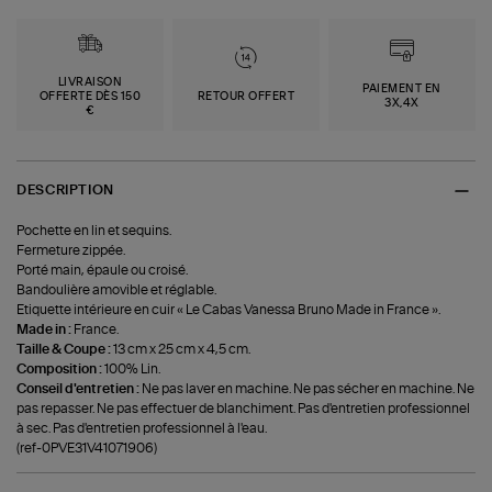
LIVRAISON
PAIEMENT EN
OFFERTE DÈS 150
RETOUR OFFERT
3X,4X
€
DESCRIPTION
Pochette en lin et sequins.
Fermeture zippée.
Porté main, épaule ou croisé.
Bandoulière amovible et réglable.
Etiquette intérieure en cuir « Le Cabas Vanessa Bruno Made in France ».
Made in :
France.
Taille & Coupe :
13 cm x 25 cm x 4,5 cm.
Composition :
100% Lin.
Conseil d'entretien :
Ne pas laver en machine. Ne pas sécher en machine. Ne
pas repasser. Ne pas effectuer de blanchiment. Pas d'entretien professionnel
à sec. Pas d'entretien professionnel à l'eau.
(ref-0PVE31V41071906)