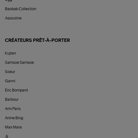
Baobab Collection
Assouline
CRÉATEURS PRÊT-À-PORTER
Kujten
Samsoe Samsoe
Soeur
Ganni
Éric Bompard
Barbour
Ami Paris
Anine Bing
Max Mara
&