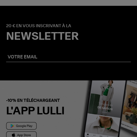
20 € EN VOUS INSCRIVANT À LA
NEWSLETTER
-10% EN TÉLÉCHARGEANT
L'APP LULLI