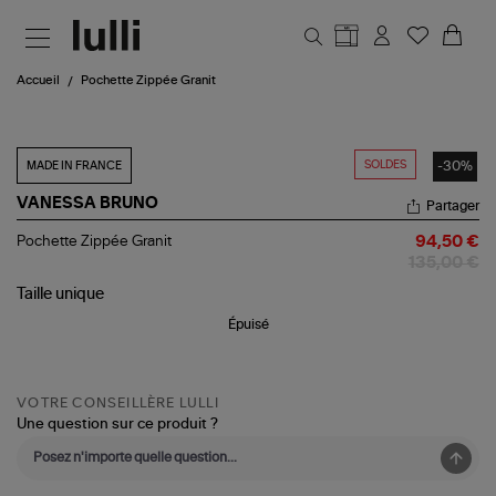
Aller au contenu principal
Accueil
Pochette Zippée Granit
SOLDES
-30%
MADE IN FRANCE
VANESSA BRUNO
Partager
Pochette
Pochette Zippée Granit
94,50 €
Zippée
135,00 €
Granit
Taille
unique
Épuisé
VOTRE CONSEILLÈRE LULLI
Une question sur ce produit ?