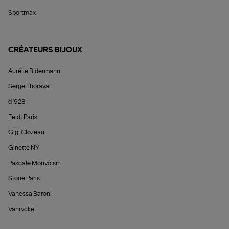
Sportmax
CRÉATEURS BIJOUX
Aurélie Bidermann
Serge Thoraval
d1928
Feidt Paris
Gigi Clozeau
Ginette NY
Pascale Monvoisin
Stone Paris
Vanessa Baroni
Vanrycke