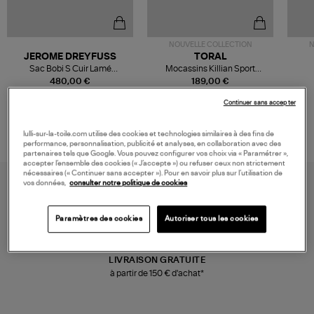
NOUVELLE COLLECTION
N
JEROME DREYFUSS
TORAL
Sac Bobi S Cuir Lamé
Mocassins Killian Sport
Champagne
Mousse
480,00 €
189,00 €
Continuer sans accepter
lulli-sur-la-toile.com utilise des cookies et technologies similaires à des fins de
performance, personnalisation, publicité et analyses, en collaboration avec des
partenaires tels que Google. Vous pouvez configurer vos choix via « Paramétrer »,
accepter l’ensemble des cookies (« J’accepte ») ou refuser ceux non strictement
nécessaires (« Continuer sans accepter »). Pour en savoir plus sur l’utilisation de
vos données,
consulter notre politique de cookies
Paramètres des cookies
Autoriser tous les cookies
LIVRAISON GRATUITE
à partir de 150 € d'achat*