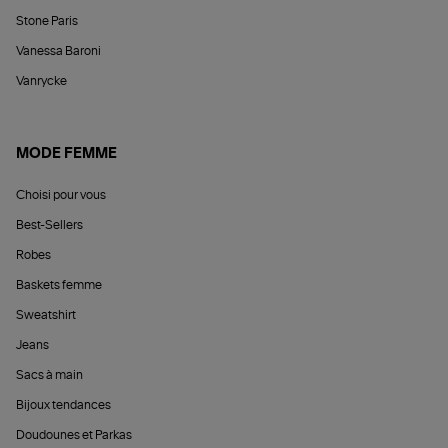
Stone Paris
Vanessa Baroni
Vanrycke
MODE FEMME
Choisi pour vous
Best-Sellers
Robes
Baskets femme
Sweatshirt
Jeans
Sacs à main
Bijoux tendances
Doudounes et Parkas