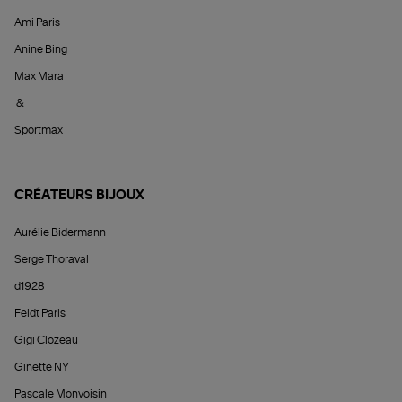
Ami Paris
Anine Bing
Max Mara
&
Sportmax
CRÉATEURS BIJOUX
Aurélie Bidermann
Serge Thoraval
d1928
Feidt Paris
Gigi Clozeau
Ginette NY
Pascale Monvoisin