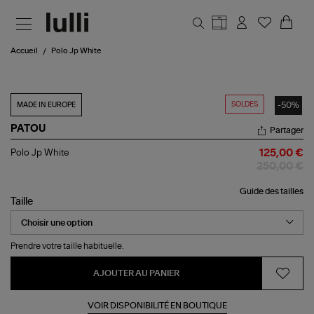
Aller au contenu principal
Accueil
Polo Jp White
SOLDES
-50%
MADE IN EUROPE
PATOU
Partager
Polo
Polo Jp White
125,00 €
Jp
250,00 €
White
Guide des tailles
Taille
Prendre votre taille habituelle.
AJOUTER AU PANIER
VOIR DISPONIBILITÉ EN BOUTIQUE