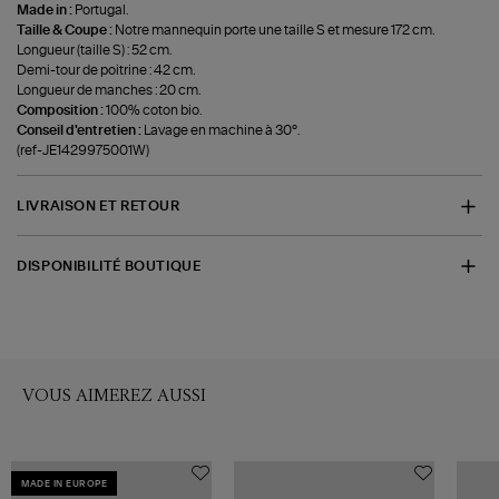
Made in :
Portugal.
Taille & Coupe :
Notre mannequin porte une taille S et mesure 172 cm.
Longueur (taille S) : 52 cm.
Demi-tour de poitrine : 42 cm.
Longueur de manches : 20 cm.
Composition :
100% coton bio.
Conseil d'entretien :
Lavage en machine à 30°.
(ref-JE1429975001W)
LIVRAISON ET RETOUR
DISPONIBILITÉ BOUTIQUE
VOUS AIMEREZ AUSSI
MADE IN EUROPE