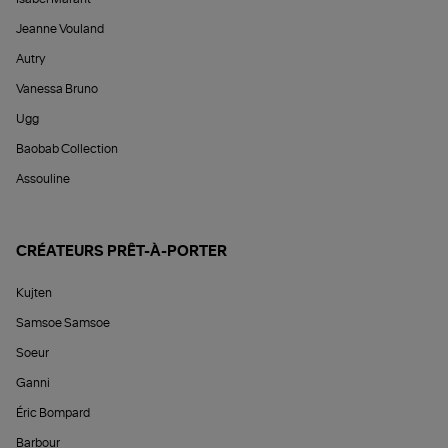
Jeanne Vouland
Autry
Vanessa Bruno
Ugg
Baobab Collection
Assouline
CRÉATEURS PRÊT-À-PORTER
Kujten
Samsoe Samsoe
Soeur
Ganni
Éric Bompard
Barbour