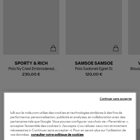
SPORTY & RICH
SAMSOE SAMSOE
Polo Ny Crest Embroidered
Polo Sadonell Egret St
Blous
White
230,00 €
120,00 €
Continuer sans accepter
VOS DERNIERS PRODUITS VUS
lulli-sur-la-toile.com utilise des cookies et technologies similaires à des fins de
performance, personnalisation, publicité et analyses, en collaboration avec des
partenaires tels que Google. Vous pouvez configurer vos choix via « Paramétrer »,
accepter l’ensemble des cookies (« J’accepte ») ou refuser ceux non strictement
nécessaires (« Continuer sans accepter »). Pour en savoir plus sur l’utilisation de
vos données,
consulter notre politique de cookies