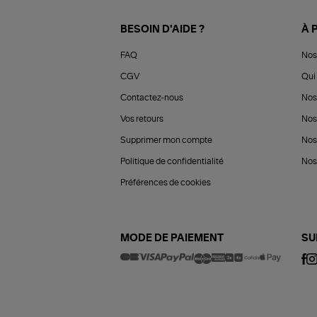
BESOIN D'AIDE ?
À 
FAQ
Nos
CGV
Qui 
Contactez-nous
Nos
Vos retours
Nos
Supprimer mon compte
Nos
Politique de confidentialité
Nos 
Préférences de cookies
MODE DE PAIEMENT
SU