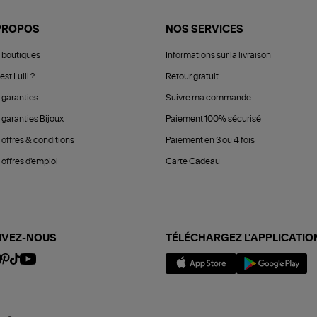
PROPOS
NOS SERVICES
 boutiques
Informations sur la livraison
est Lulli ?
Retour gratuit
 garanties
Suivre ma commande
 garanties Bijoux
Paiement 100% sécurisé
 offres & conditions
Paiement en 3 ou 4 fois
offres d'emploi
Carte Cadeau
IVEZ-NOUS
TÉLÉCHARGEZ L'APPLICATIO