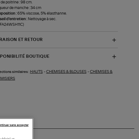
 de poitrine : 98 cm.
ueur de manche : 34 cm
position :
65% viscose, 5% élasthanne.
eil d'entretien :
Nettoyage à sec.
f-FA24WSH11C)
VRAISON ET RETOUR
SPONIBILITÉ BOUTIQUE
HAUTS
-
CHEMISES & BLOUSES
-
CHEMISES &
ections similaires :
MISIERS
ntinuer sans accepter