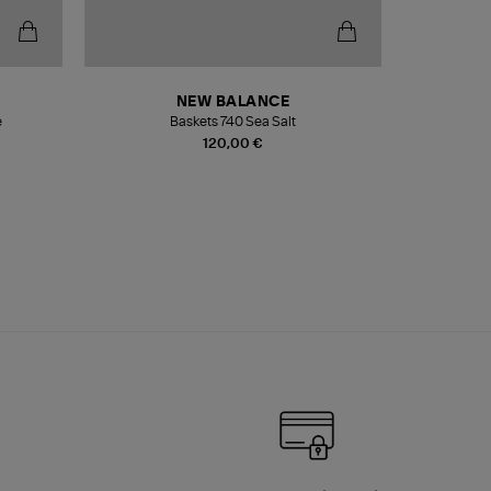
NEW BALANCE
e
Baskets 740 Sea Salt
Veste
120,00 €