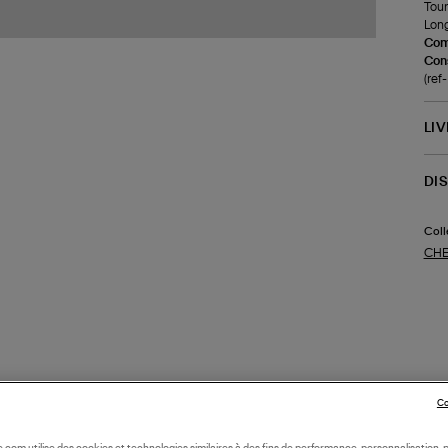
Tour
Long
Com
Cons
(re
LI
DI
Coll
CHE
Co