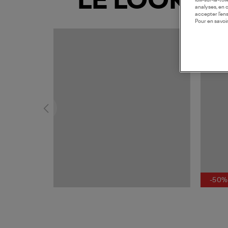
LE LOOK
lulli-sur-la-t
analyses, en 
accepter l’en
Pour en savoir
-50%