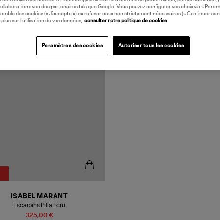
oile.com utilise des cookies et technologies similaires à des fins de performance, personnalisation, p
collaboration avec des partenaires tels que Google. Vous pouvez configurer vos choix via « Param
semble des cookies (« J’accepte ») ou refuser ceux non strictement nécessaires (« Continuer san
 plus sur l’utilisation de vos données,
consulter notre politique de cookies
Paramètres des cookies
Autoriser tous les cookies
ISABEL MARANT
Escarpins Pilia Écru
325,00 €