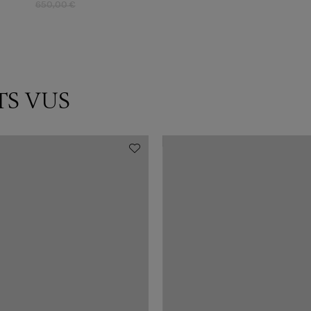
650,00 €
TS VUS