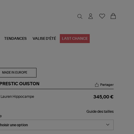
TENDANCES
VALISE D'ÉTÉ
LAST CHANCE
MADE IN EUROPE
 PRESTIC OUISTON
Partager
o
o Lauren Hippocampe
345,00 €
uren
ppocampe
Guide des tailles
le