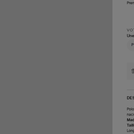
Pren
VOT
Une
DE
Polo
nacr
Made
Tail
Long