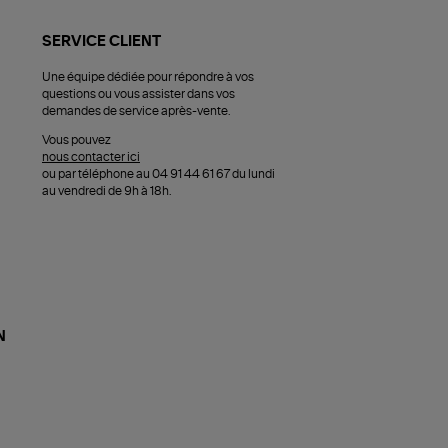
SERVICE CLIENT
Une équipe dédiée pour répondre à vos
questions ou vous assister dans vos
demandes de service après-vente.
Vous pouvez
nous contacter ici
ou par téléphone au 04 91 44 61 67 du lundi
au vendredi de 9h à 18h.
N