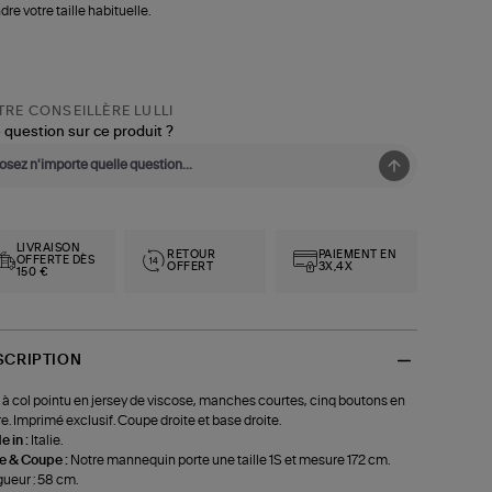
dre votre taille habituelle.
RE CONSEILLÈRE LULLI
 question sur ce produit ?
LIVRAISON
RETOUR
PAIEMENT EN
OFFERTE DÈS
OFFERT
3X,4X
150 €
SCRIPTION
 à col pointu en jersey de viscose, manches courtes, cinq boutons en
e. Imprimé exclusif. Coupe droite et base droite.
 in :
Italie.
le & Coupe :
Notre mannequin porte une taille 1S et mesure 172 cm.
ueur : 58 cm.