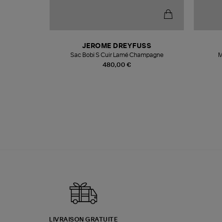
N
JEROME DREYFUSS
te
Sac Bobi S Cuir Lamé Champagne
M
480,00 €
LIVRAISON GRATUITE