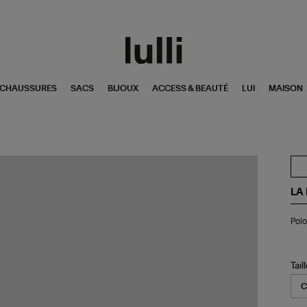
CHAUSSURES
SACS
BIJOUX
ACCESS & BEAUTÉ
LUI
MAISON
LA
Pol
Pol
La
Hi
Tail