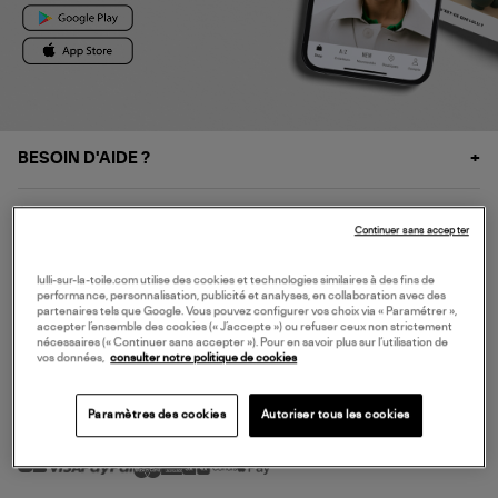
BESOIN D'AIDE ?
À PROPOS
Continuer sans accepter
NOS SERVICES
lulli-sur-la-toile.com utilise des cookies et technologies similaires à des fins de
performance, personnalisation, publicité et analyses, en collaboration avec des
partenaires tels que Google. Vous pouvez configurer vos choix via « Paramétrer »,
accepter l’ensemble des cookies (« J’accepte ») ou refuser ceux non strictement
SERVICE CLIENT
nécessaires (« Continuer sans accepter »). Pour en savoir plus sur l’utilisation de
vos données,
consulter notre politique de cookies
Paramètres des cookies
Autoriser tous les cookies
MODE DE PAIEMENT