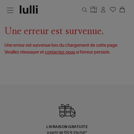
Aller au contenu principal
Une erreur est survenue.
Une erreur est survenue lors du chargement de cette page.
Veuillez réessayer et
contactez-nous
si l’erreur persiste.
LIVRAISON GRATUITE
à partir de 150 € d'achat*