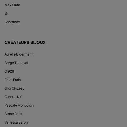
Max Mara
&
Sportmax
CRÉATEURS BIJOUX
Aurélie Bidermann
Serge Thoraval
d1928
Feidt Paris
Gigi Clozeau
Ginette NY
Pascale Monvoisin
Stone Paris
Vanessa Baroni