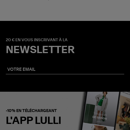
20 € EN VOUS INSCRIVANT À LA
NEWSLETTER
-10% EN TÉLÉCHARGEANT
L'APP LULLI