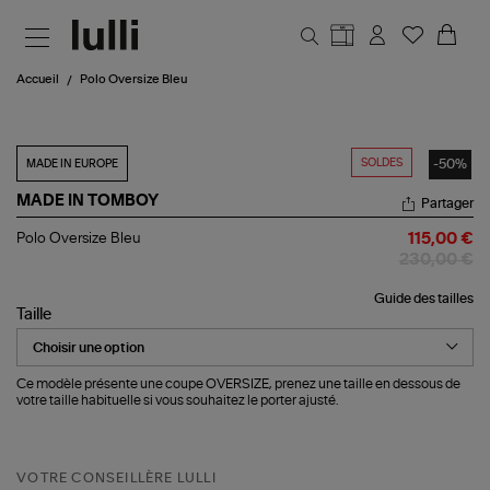
Aller au contenu principal
Accueil
Polo Oversize Bleu
SOLDES
-50%
MADE IN EUROPE
MADE IN TOMBOY
Partager
Polo
Polo Oversize Bleu
115,00 €
Oversize
230,00 €
Bleu
Guide des tailles
Taille
Ce modèle présente une coupe OVERSIZE, prenez une taille en dessous de
votre taille habituelle si vous souhaitez le porter ajusté.
VOTRE CONSEILLÈRE LULLI