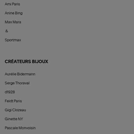
Ami Paris
Anine Bing
Max Mara
&
Sportmax
CRÉATEURS BIJOUX
Aurélie Bidermann
Serge Thoraval
d1928
Feidt Paris
Gigi Clozeau
Ginette NY
Pascale Monvoisin