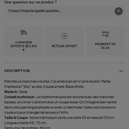
Une question sur ce produit ?
LIVRAISON
PAIEMENT EN
OFFERTE DÈS 150
RETOUR OFFERT
3X,4X
€
DESCRIPTION
Polo bleu à manches courtes. Col américain en V sans bouton. Petite
impression "boy" au dos. Coupe ample. Base droite.
Made in :
Italie.
Conseil stylistique :
Le traditionnel polo est revisité avec des manches
basses, un col en V prononcé et un coupe loose. On l'imagine bien rentré
dans une jupe longue plissée ou avec un bermuda. Optez pour plusieurs
couleurs pour changer de tenues à l'infini.
Taille & Coupe :
Notre mannequin porte une taille XS et mesure 172 cm.
Longueur (taille XS) : 72 cm.
Demi-tour de poitrine : 60 cm.