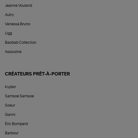
Jeanne Vouland
Autry
Vanessa Bruno
Ugg
Baobab Collection
Assouline
CRÉATEURS PRÊT-À-PORTER
Kujten
Samsoe Samsoe
Soeur
Ganni
Éric Bompard
Barbour