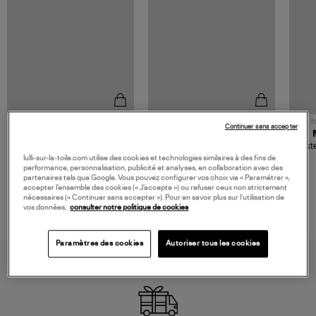
NOUVELLE COLLECTION
N
Continuer sans accepter
JEROME DREYFUSS
TORAL
Sac Bobi S Cuir Lamé
Mocassins Killian Sport
Veste
Champagne
Mousse
lulli-sur-la-toile.com utilise des cookies et technologies similaires à des fins de
480,00 €
189,00 €
performance, personnalisation, publicité et analyses, en collaboration avec des
partenaires tels que Google. Vous pouvez configurer vos choix via « Paramétrer »,
accepter l’ensemble des cookies (« J’accepte ») ou refuser ceux non strictement
nécessaires (« Continuer sans accepter »). Pour en savoir plus sur l’utilisation de
vos données,
consulter notre politique de cookies
Paramètres des cookies
Autoriser tous les cookies