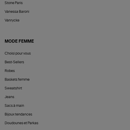
Stone Paris
Vanessa Baroni
Vanrycke
MODE FEMME
Choisi pour vous
Best-Sellers
Robes
Baskets femme
Sweatshirt
Jeans
Sacs à main
Bijoux tendances
Doudounes et Parkas