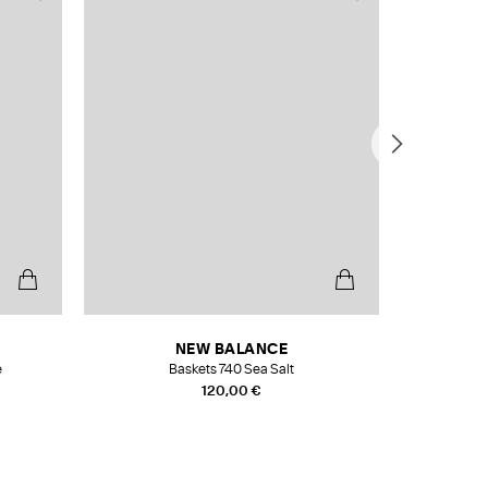
NEW BALANCE
e
Baskets 740 Sea Salt
Veste
120,00 €