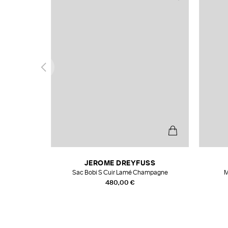
N
JEROME DREYFUSS
te
Sac Bobi S Cuir Lamé Champagne
M
480,00 €