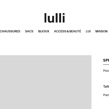
CHAUSSURES
SACS
BIJOUX
ACCESS & BEAUTÉ
LUI
MAISON
SP
Pol
Polo
Ove
Gr
Tail
Pren