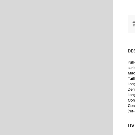
DE
Pull
sur 
Made
Tail
Long
Demi
Long
Com
Cons
(re
LI