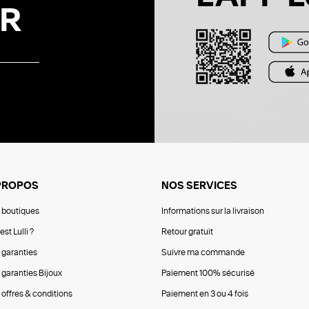
R
PROPOS
NOS SERVICES
 boutiques
Informations sur la livraison
est Lulli ?
Retour gratuit
 garanties
Suivre ma commande
 garanties Bijoux
Paiement 100% sécurisé
 offres & conditions
Paiement en 3 ou 4 fois