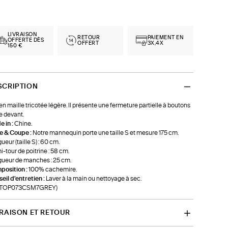
LIVRAISON
RETOUR
PAIEMENT EN
OFFERTE DÈS
OFFERT
3X,4X
150 €
SCRIPTION
 en maille tricotée légère. Il présente une fermeture partielle à boutons
le devant.
 in :
Chine.
le & Coupe :
Notre mannequin porte une taille S et mesure 175 cm.
ueur (taille S) : 60 cm.
-tour de poitrine : 58 cm.
ueur de manches : 25 cm.
position :
100% cachemire.
eil d'entretien :
Laver à la main ou nettoyage à sec.
f-TOP073CSM7GREY)
VRAISON ET RETOUR