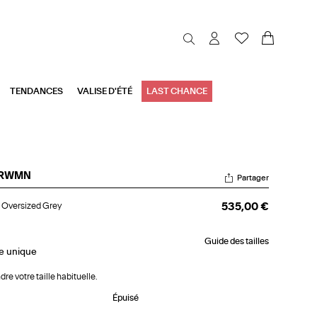
TENDANCES
VALISE D'ÉTÉ
LAST CHANCE
RWMN
Partager
o
 Oversized Grey
535,00 €
rsized
ey
Guide des tailles
le
unique
dre votre taille habituelle.
Épuisé