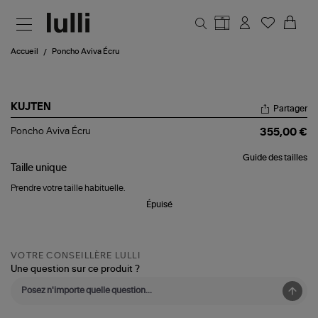
Aller au contenu principal
Accueil
Poncho Aviva Écru
KUJTEN
Partager
Poncho
Poncho Aviva Écru
355,00 €
Aviva
Écru
Guide des tailles
Taille
unique
Prendre votre taille habituelle.
Épuisé
VOTRE CONSEILLÈRE LULLI
Une question sur ce produit ?