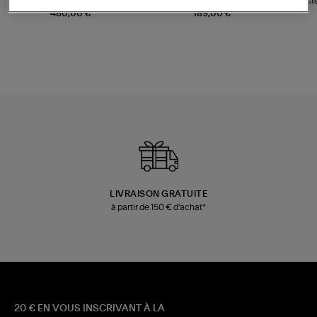
Sac Bobi S Cuir Lamé
Mocassins Killian Sport
Veste
Champagne
Mousse
480,00 €
189,00 €
LIVRAISON GRATUITE
à partir de 150 € d'achat*
20 € EN VOUS INSCRIVANT À LA