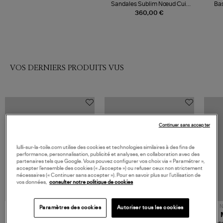
Sandales Sublim Nœud Cuir
Bas
Suédé Taupe
360,00 €
VOS DERNIERS PRODUITS VUS
Continuer sans accepter
lulli-sur-la-toile.com utilise des cookies et technologies similaires à des fins de
performance, personnalisation, publicité et analyses, en collaboration avec des
partenaires tels que Google. Vous pouvez configurer vos choix via « Paramétrer »,
accepter l’ensemble des cookies (« J’accepte ») ou refuser ceux non strictement
nécessaires (« Continuer sans accepter »). Pour en savoir plus sur l’utilisation de
vos données,
consulter notre politique de cookies
NOUVELLE COLLECTION
N
Paramètres des cookies
Autoriser tous les cookies
JEROME DREYFUSS
TORAL