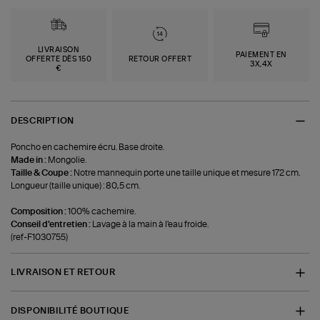
LIVRAISON
PAIEMENT EN
OFFERTE DÈS 150
RETOUR OFFERT
3X,4X
€
DESCRIPTION
Poncho en cachemire écru. Base droite.
Made in :
Mongolie.
Taille & Coupe :
Notre mannequin porte une taille unique et mesure 172 cm.
Longueur (taille unique) : 80,5 cm.
Composition :
100% cachemire.
Conseil d'entretien :
Lavage à la main à l'eau froide.
(ref-F1030755)
LIVRAISON ET RETOUR
DISPONIBILITÉ BOUTIQUE