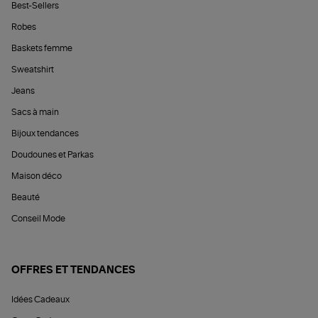
Best-Sellers
Robes
Baskets femme
Sweatshirt
Jeans
Sacs à main
Bijoux tendances
Doudounes et Parkas
Maison déco
Beauté
Conseil Mode
OFFRES ET TENDANCES
Idées Cadeaux