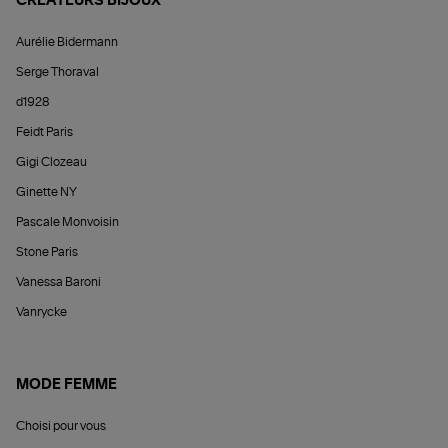
CRÉATEURS BIJOUX
Aurélie Bidermann
Serge Thoraval
d1928
Feidt Paris
Gigi Clozeau
Ginette NY
Pascale Monvoisin
Stone Paris
Vanessa Baroni
Vanrycke
MODE FEMME
Choisi pour vous