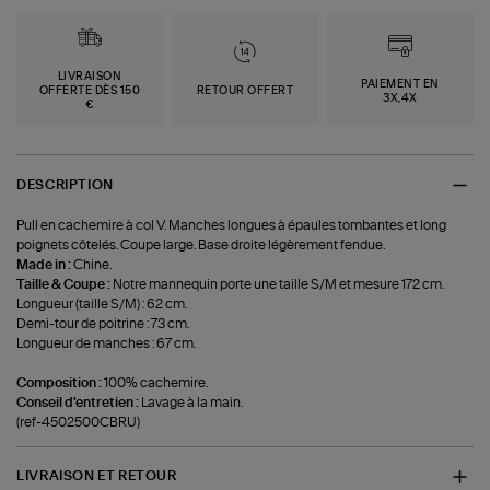
LIVRAISON
PAIEMENT EN
OFFERTE DÈS 150
RETOUR OFFERT
3X,4X
€
DESCRIPTION
Pull en cachemire à col V. Manches longues à épaules tombantes et long
poignets côtelés. Coupe large. Base droite légèrement fendue.
Made in :
Chine.
Taille & Coupe :
Notre mannequin porte une taille S/M et mesure 172 cm.
Longueur (taille S/M) : 62 cm.
Demi-tour de poitrine : 73 cm.
Longueur de manches : 67 cm.
Composition :
100% cachemire.
Conseil d'entretien :
Lavage à la main.
(ref-4502500CBRU)
LIVRAISON ET RETOUR