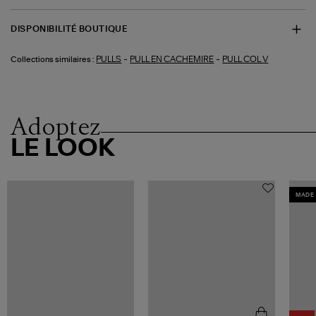
DISPONIBILITÉ BOUTIQUE
-
-
PULLS
PULL EN CACHEMIRE
PULL COL V
Collections similaires :
Adoptez
LE LOOK
MADE 