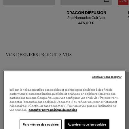
-50%
DRAGON DIFFUSION
Sac Nantucket Cuir Noir
476,00 €
VOS DERNIERS PRODUITS VUS
Continuer sans accepter
lulli-sur-la-toile.com utilise des cookies et technologies similaires à des fins de
performance, personnalisation, publicité et analyses, en collaboration avec des
partenaires tels que Google. Vous pouvez configurer vos choix via « Paramétrer »,
accepter l’ensemble des cookies (« J’accepte ») ou refuser ceux non strictement
nécessaires (« Continuer sans accepter »). Pour en savoir plus sur l’utilisation de
vos données,
consulter notre politique de cookies
Paramètres des cookies
Autoriser tous les cookies