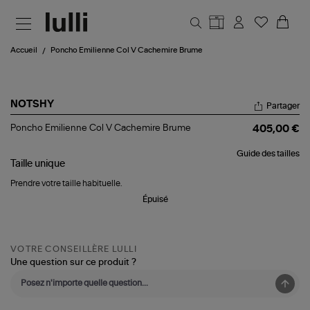
Aller au contenu principal
Accueil
Poncho Emilienne Col V Cachemire Brume
NOTSHY
Partager
Poncho
Poncho Emilienne Col V Cachemire Brume
405,00 €
Emilienne
Col
Guide des tailles
V
Taille
unique
Cachemire
Brume
Prendre votre taille habituelle.
Épuisé
VOTRE CONSEILLÈRE LULLI
Une question sur ce produit ?