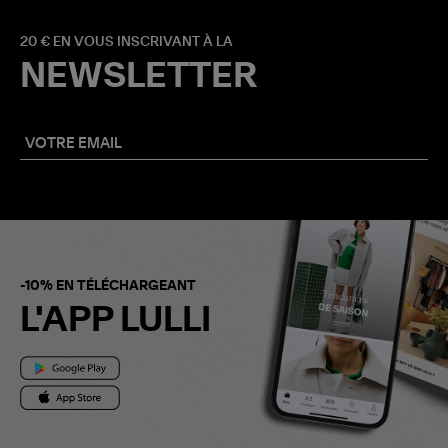
20 € EN VOUS INSCRIVANT À LA
NEWSLETTER
-10% EN TÉLÉCHARGEANT
L'APP LULLI