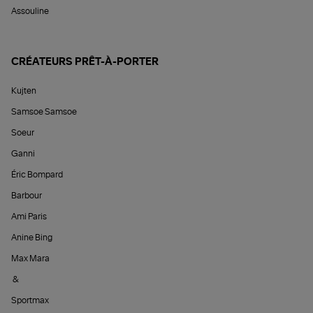
Assouline
CRÉATEURS PRÊT-À-PORTER
Kujten
Samsoe Samsoe
Soeur
Ganni
Éric Bompard
Barbour
Ami Paris
Anine Bing
Max Mara
&
Sportmax