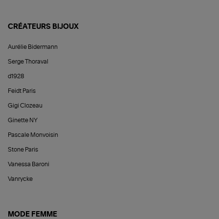
CRÉATEURS BIJOUX
Aurélie Bidermann
Serge Thoraval
d1928
Feidt Paris
Gigi Clozeau
Ginette NY
Pascale Monvoisin
Stone Paris
Vanessa Baroni
Vanrycke
MODE FEMME