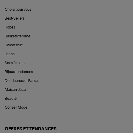
Choisi pour vous
Best-Sellers
Robes
Baskets femme
Sweatshirt
Jeans
Sacs à main
Bijoux tendances
Doudounes et Parkas
Maison déco
Beauté
Conseil Mode
OFFRES ET TENDANCES