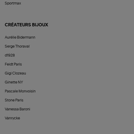
Sportmax
CRÉATEURS BIJOUX
Aurélie Bidermann
Serge Thoraval
d1928
Feidt Paris
Gigi Clozeau
Ginette NY
Pascale Monvoisin
Stone Paris
Vanessa Baroni
Vanrycke