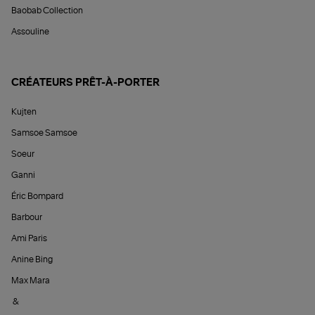
Baobab Collection
Assouline
CRÉATEURS PRÊT-À-PORTER
Kujten
Samsoe Samsoe
Soeur
Ganni
Éric Bompard
Barbour
Ami Paris
Anine Bing
Max Mara
&