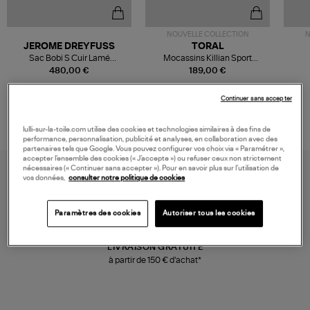
NOUVELLE COLLECTION
N
JEROME DREYFUSS
TORAL
Sac Bobi S Cuir Lamé
Mocassins Killian Sport
Champagne
Mousse
480,00 €
189,00 €
Continuer sans accepter
lulli-sur-la-toile.com utilise des cookies et technologies similaires à des fins de
performance, personnalisation, publicité et analyses, en collaboration avec des
partenaires tels que Google. Vous pouvez configurer vos choix via « Paramétrer »,
accepter l’ensemble des cookies (« J’accepte ») ou refuser ceux non strictement
nécessaires (« Continuer sans accepter »). Pour en savoir plus sur l’utilisation de
vos données,
consulter notre politique de cookies
Paramètres des cookies
Autoriser tous les cookies
LIVRAISON GRATUITE
à partir de 150 € d'achat*