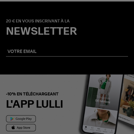
20 € EN VOUS INSCRIVANT À LA
NEWSLETTER
-10% EN TÉLÉCHARGEANT
L'APP LULLI