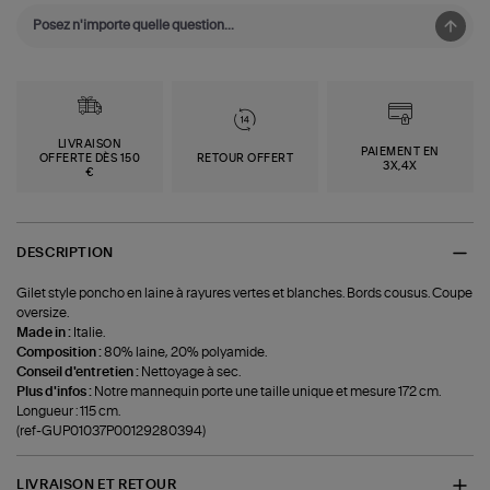
LIVRAISON
PAIEMENT EN
OFFERTE DÈS 150
RETOUR OFFERT
3X,4X
€
DESCRIPTION
Gilet style poncho en laine à rayures vertes et blanches. Bords cousus. Coupe
oversize.
Made in :
Italie.
Composition :
80% laine, 20% polyamide.
Conseil d'entretien :
Nettoyage à sec.
Plus d'infos :
Notre mannequin porte une taille unique et mesure 172 cm.
Longueur : 115 cm.
(ref-GUP01037P00129280394)
LIVRAISON ET RETOUR