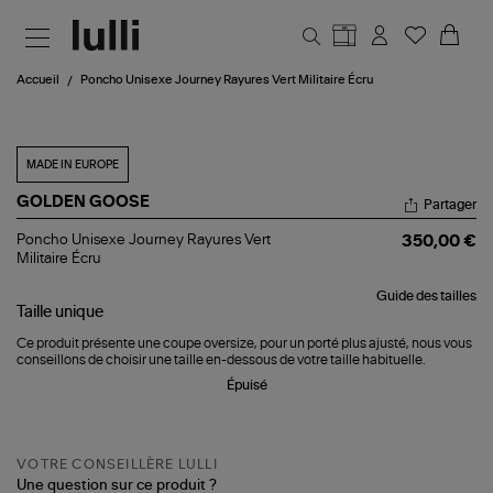
Aller au contenu principal
Accueil
Poncho Unisexe Journey Rayures Vert Militaire Écru
MADE IN EUROPE
GOLDEN GOOSE
Partager
Poncho
Poncho Unisexe Journey Rayures Vert
350,00 €
Unisexe
Militaire Écru
Journey
Rayures
Guide des tailles
Vert
Taille
unique
Militaire
Écru
Ce produit présente une coupe oversize, pour un porté plus ajusté, nous vous
conseillons de choisir une taille en-dessous de votre taille habituelle.
Épuisé
VOTRE CONSEILLÈRE LULLI
Une question sur ce produit ?