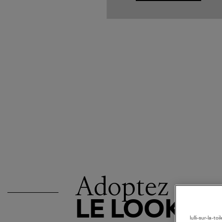
Adoptez
LE LOOK
lulli-sur-la-t