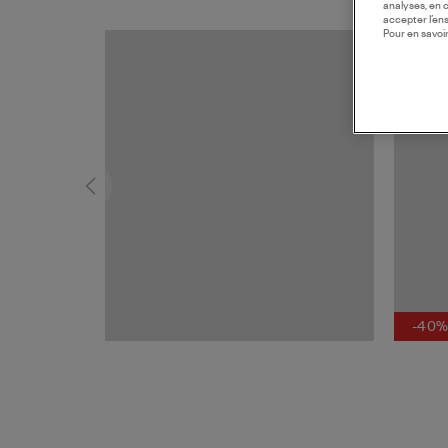
analyses, en 
accepter l’en
Pour en savoir
MADE I
-40