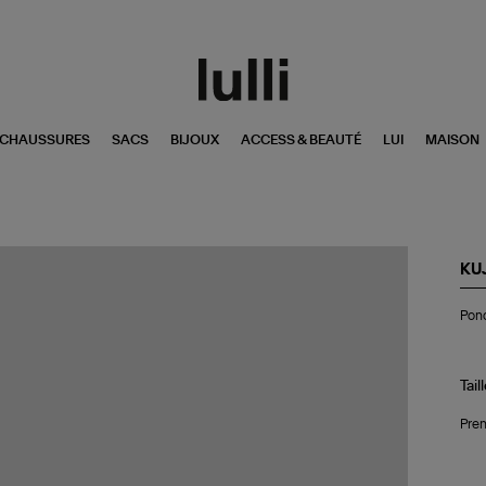
CHAUSSURES
SACS
BIJOUX
ACCESS & BEAUTÉ
LUI
MAISON
KU
Po
Ponc
Val
Ant
Tail
Pren