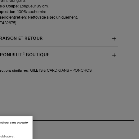
 in :
Mongolie.
le & Coupe :
Longueur 89 cm.
position :
100% cachemire.
eil d'entretien :
Nettoyage à sec uniquement.
-F432675)
VRAISON ET RETOUR
SPONIBILITÉ BOUTIQUE
GILETS & CARDIGANS
-
PONCHOS
ections similaires :
ntinuer sans accepter
ublicité et