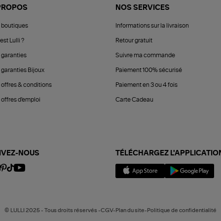
PROPOS
NOS SERVICES
 boutiques
Informations sur la livraison
est Lulli ?
Retour gratuit
 garanties
Suivre ma commande
 garanties Bijoux
Paiement 100% sécurisé
 offres & conditions
Paiement en 3 ou 4 fois
offres d'emploi
Carte Cadeau
IVEZ-NOUS
TÉLÉCHARGEZ L'APPLICATIO
© LULLI 2025 - Tous droits réservés -CGV-Plan du site-Politique de confidentialité