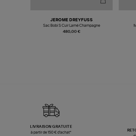
N
JEROME DREYFUSS
te
Sac Bobi S Cuir Lamé Champagne
M
480,00 €
LIVRAISON GRATUITE
RET
à partir de 150 € d'achat*
d