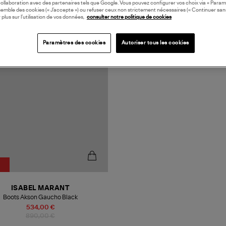
collaboration avec des partenaires tels que Google. Vous pouvez configurer vos choix via « Param
semble des cookies (« J’accepte ») ou refuser ceux non strictement nécessaires (« Continuer san
 plus sur l’utilisation de vos données,
consulter notre politique de cookies
N EUROPE
Paramètres des cookies
Autoriser tous les cookies
%
ISABEL MARANT
Boots Akson Gaucho Black
534,00 €
890,00 €