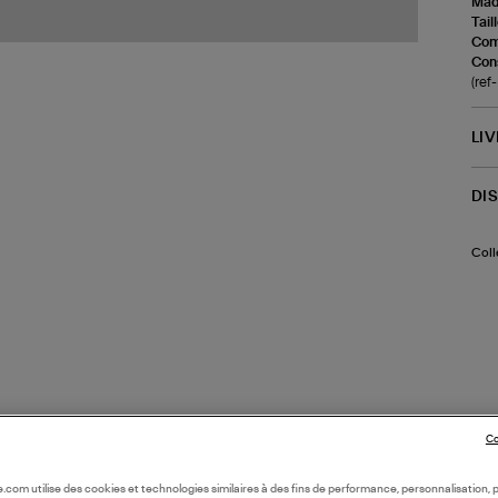
Made
Tail
Com
Cons
(ref
LI
DI
Coll
Co
oile.com utilise des cookies et technologies similaires à des fins de performance, personnalisation, p