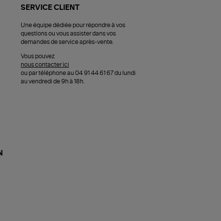
SERVICE CLIENT
Une équipe dédiée pour répondre à vos
questions ou vous assister dans vos
demandes de service après-vente.
Vous pouvez
nous contacter ici
ou par téléphone au 04 91 44 61 67 du lundi
au vendredi de 9h à 18h.
N