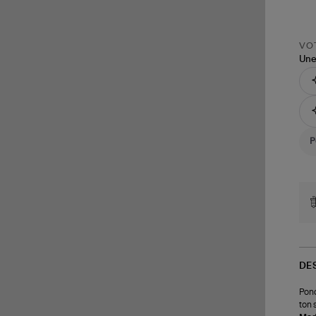
VOT
Une
DE
Ponc
ton 