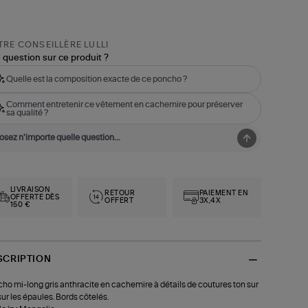
RE CONSEILLÈRE LULLI
 question sur ce produit ?
Quelle est la composition exacte de ce poncho ?
Comment entretenir ce vêtement en cachemire pour préserver
sa qualité ?
LIVRAISON
RETOUR
PAIEMENT EN
OFFERTE DÈS
OFFERT
3X,4X
150 €
SCRIPTION
ho mi-long gris anthracite en cachemire à détails de coutures ton sur
sur les épaules. Bords côtelés.