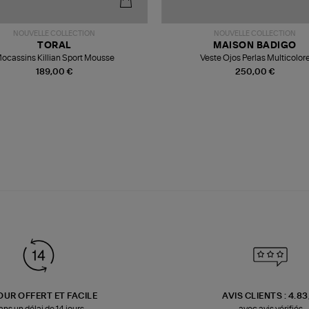
NOUVELLE COLLECTION
NOUVELLE COLLECTION
TORAL
MAISON BADIGO
ocassins Killian Sport Mousse
Veste Ojos Perlas Multicolor
189,00 €
250,00 €
OUR OFFERT ET FACILE
AVIS CLIENTS : 4.8
ans un délai de 14 jours
avec avis vérifiés