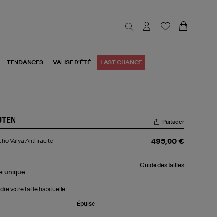
TENDANCES
VALISE D'ÉTÉ
LAST CHANCE
JTEN
Partager
ncho
ho Valya Anthracite
495,00 €
ya
hracite
Guide des tailles
le
unique
dre votre taille habituelle.
Épuisé