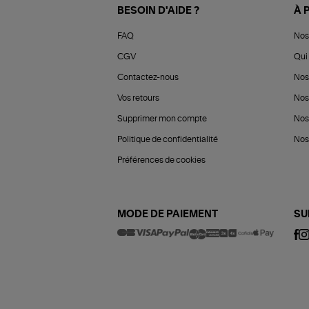
BESOIN D'AIDE ?
À 
FAQ
Nos
CGV
Qui 
Contactez-nous
Nos
Vos retours
Nos
Supprimer mon compte
Nos
Politique de confidentialité
Nos 
Préférences de cookies
MODE DE PAIEMENT
SU