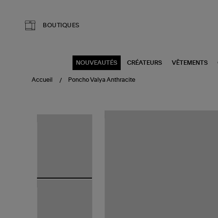
Aller au contenu principal
BOUTIQUES
NOUVEAUTÉS
CRÉATEURS
VÊTEMENTS
Accueil
Poncho Valya Anthracite