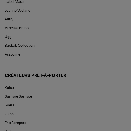
Isabel Marant
Jeanne Vouland
Autry
Vanessa Bruno
Ugg
Baobab Collection
Assouline
CRÉATEURS PRÊT-À-PORTER
Kujten
Samsoe Samsoe
Soeur
Ganni
Éric Bompard