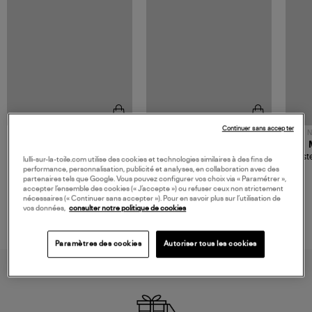
Continuer sans accepter
NOUVELLE COLLECTION
N
JEROME DREYFUSS
TORAL
Sac Bobi S Cuir Lamé
Mocassins Killian Sport
Veste
lulli-sur-la-toile.com utilise des cookies et technologies similaires à des fins de
Champagne
Mousse
480,00 €
189,00 €
performance, personnalisation, publicité et analyses, en collaboration avec des
partenaires tels que Google. Vous pouvez configurer vos choix via « Paramétrer »,
accepter l’ensemble des cookies (« J’accepte ») ou refuser ceux non strictement
nécessaires (« Continuer sans accepter »). Pour en savoir plus sur l’utilisation de
vos données,
consulter notre politique de cookies
Paramètres des cookies
Autoriser tous les cookies