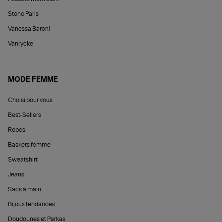
Stone Paris
Vanessa Baroni
Vanrycke
MODE FEMME
Choisi pour vous
Best-Sellers
Robes
Baskets femme
Sweatshirt
Jeans
Sacs à main
Bijoux tendances
Doudounes et Parkas