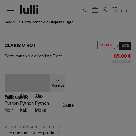
Aller au contenu principal
Accueil
Porte-cartes Alex Imprimé Tigre
SOLDES
-50%
CLARIS VIROT
Partager
Porte-
Porte-cartes Alex Imprimé Tigre
85,00 €
cartes
170,00 €
Alex
Imprimé
Tigre
+
7
Voir plus
Taille
unique
Épuisé
VOTRE CONSEILLÈRE LULLI
Une question sur ce produit ?