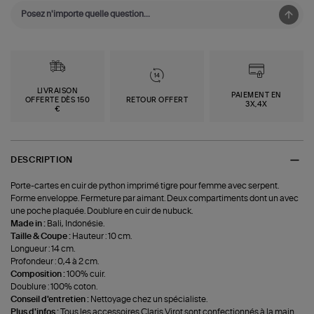
LIVRAISON
PAIEMENT EN
OFFERTE DÈS 150
RETOUR OFFERT
3X,4X
€
DESCRIPTION
Porte-cartes en cuir de python imprimé tigre pour femme avec serpent.
Forme enveloppe. Fermeture par aimant. Deux compartiments dont un avec
une poche plaquée. Doublure en cuir de nubuck.
Made in :
Bali, Indonésie.
Taille & Coupe :
Hauteur : 10 cm.
Longueur : 14 cm.
Profondeur : 0,4 à 2 cm.
Composition :
100% cuir.
Doublure : 100% coton.
Conseil d'entretien :
Nettoyage chez un spécialiste.
Plus d'infos :
Tous les accessoires Claris Virot sont confectionnés à la main