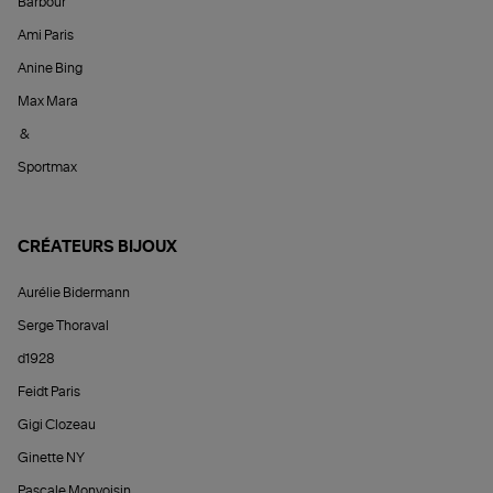
Barbour
Ami Paris
Anine Bing
Max Mara
&
Sportmax
CRÉATEURS BIJOUX
Aurélie Bidermann
Serge Thoraval
d1928
Feidt Paris
Gigi Clozeau
Ginette NY
Pascale Monvoisin