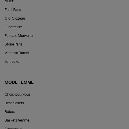
d1928
Feidt Paris
Gigi Clozeau
Ginette NY
Pascale Monvoisin
Stone Paris
Vanessa Baroni
Vanrycke
MODE FEMME
Choisi pour vous
Best-Sellers
Robes
Baskets femme