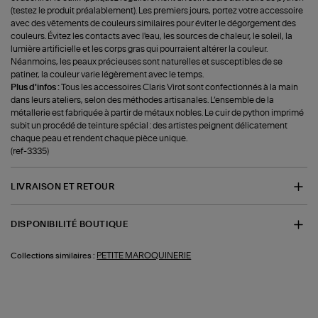
(testez le produit préalablement). Les premiers jours, portez votre accessoire
avec des vêtements de couleurs similaires pour éviter le dégorgement des
couleurs. Évitez les contacts avec l'eau, les sources de chaleur, le soleil, la
lumière artificielle et les corps gras qui pourraient altérer la couleur.
Néanmoins, les peaux précieuses sont naturelles et susceptibles de se
patiner, la couleur varie légèrement avec le temps.
Plus d'infos :
Tous les accessoires Claris Virot sont confectionnés à la main
dans leurs ateliers, selon des méthodes artisanales. L’ensemble de la
métallerie est fabriquée à partir de métaux nobles. Le cuir de python imprimé
subit un procédé de teinture spécial : des artistes peignent délicatement
chaque peau et rendent chaque pièce unique.
(ref-3335)
LIVRAISON ET RETOUR
DISPONIBILITÉ BOUTIQUE
PETITE MAROQUINERIE
Collections similaires :