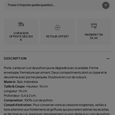
LIVRAISON
PAIEMENT EN
OFFERTE DÈS 150
RETOUR OFFERT
3X,4X
€
DESCRIPTION
Porte-cartes en cuir de python jaune dégradé avec scarabée. Forme
enveloppe. Fermeture par aimant. Deux compartiments dont un zippé et le
deuxième avec poche plaquée. Doublure en cuir de nubuck.
Made in :
Bali, Indonésie.
Taille & Coupe :
Hauteur : 10 cm.
Longueur : 14 cm.
Profondeur : 0,4 à 2 cm.
Composition :
100% cuir de python.
Conseil d'entretien :
Pour conserver votre accessoire longtemps, veillez à
faire attention aux frottements et griffures qui pourraient abîmer les écailles
et déchirer le cuir. Appliquez régulièrement un soin dédié aux cuirs de python