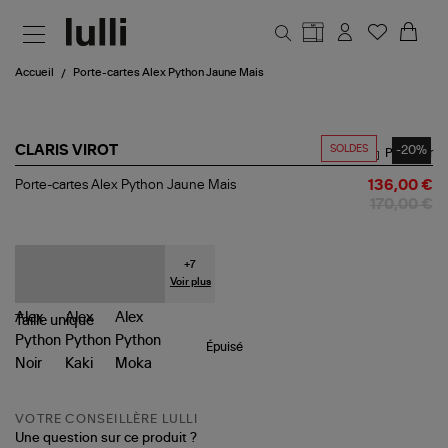
Aller au contenu principal
Accueil
Porte-cartes Alex Python Jaune Mais
SOLDES
-20%
CLARIS VIROT
Partager
Porte-
Porte-cartes Alex Python Jaune Mais
136,00 €
cartes
170,00 €
Alex
Python
Jaune
Mais
+
7
Voir plus
Taille
unique
Épuisé
VOTRE CONSEILLÈRE LULLI
Une question sur ce produit ?