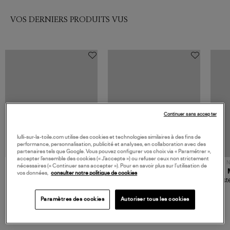
VOS DERNIERS PRODUITS VUS
Continuer sans accepter
lulli-sur-la-toile.com utilise des cookies et technologies similaires à des fins de
performance, personnalisation, publicité et analyses, en collaboration avec des
partenaires tels que Google. Vous pouvez configurer vos choix via « Paramétrer »,
accepter l’ensemble des cookies (« J’accepte ») ou refuser ceux non strictement
NOUVELLE COLLECTION
N
nécessaires (« Continuer sans accepter »). Pour en savoir plus sur l’utilisation de
JEROME DREYFUSS
TORAL
vos données,
consulter notre politique de cookies
Sac Bobi S Cuir Lamé
Mocassins Killian Sport
Veste
Champagne
Mousse
480,00 €
189,00 €
Paramètres des cookies
Autoriser tous les cookies