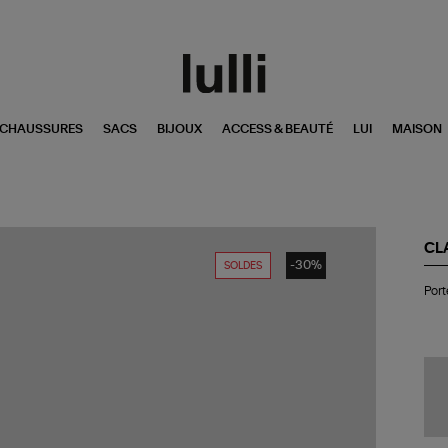
CHAUSSURES
SACS
BIJOUX
ACCESS & BEAUTÉ
LUI
MAISON
CL
-30%
SOLDES
Por
Port
car
Ale
Py
Ro