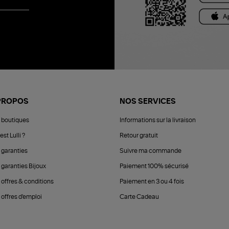
PROPOS
NOS SERVICES
 boutiques
Informations sur la livraison
est Lulli ?
Retour gratuit
 garanties
Suivre ma commande
 garanties Bijoux
Paiement 100% sécurisé
 offres & conditions
Paiement en 3 ou 4 fois
offres d'emploi
Carte Cadeau