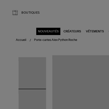
Aller au contenu principal
BOUTIQUES
NOUVEAUTÉS
CRÉATEURS
VÊTEMENTS
Accueil
Porte-cartes Alex Python Roche