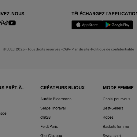
IVEZ-NOUS
TÉLÉCHARGEZ L'APPLICATIO
© LULLI 2025 - Tous droits réservés -CGV-Plan du site-Politique de confidentialité
S PRÊT-À-
CRÉATEURS BIJOUX
MODE FEMME
Aurélie Bidermann
Choisi pour vous
Serge Thoraval
Best-Sellers
soe
d1928
Robes
Feidt Paris
Baskets femme
Gigi Clozeau
Sweatshirt