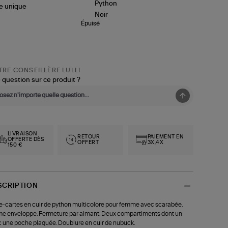
le
unique
Épuisé
RE CONSEILLÈRE LULLI
 question sur ce produit ?
LIVRAISON
RETOUR
PAIEMENT EN
OFFERTE DÈS
OFFERT
3X,4X
150 €
SCRIPTION
e-cartes en cuir de python multicolore pour femme avec scarabée.
e enveloppe. Fermeture par aimant. Deux compartiments dont un
 une poche plaquée. Doublure en cuir de nubuck.