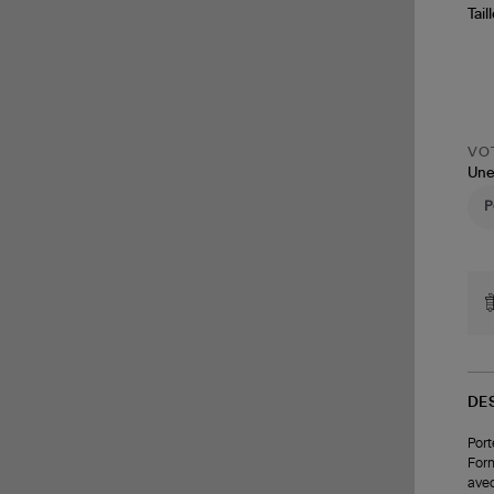
Tail
VOT
Une
DE
Port
Form
avec