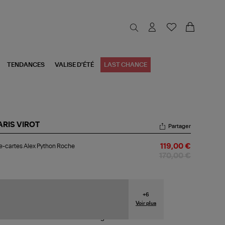
TENDANCES
VALISE D'ÉTÉ
LAST CHANCE
ARIS VIROT
Partager
te-
e-cartes Alex Python Roche
119,00 €
tes
x
170,00 €
thon
che
+
6
Voir plus