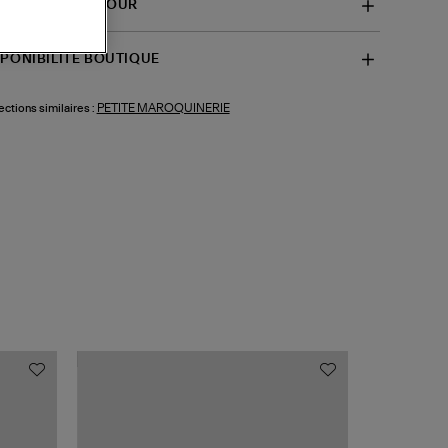
VRAISON ET RETOUR
SPONIBILITÉ BOUTIQUE
PETITE MAROQUINERIE
ections similaires :