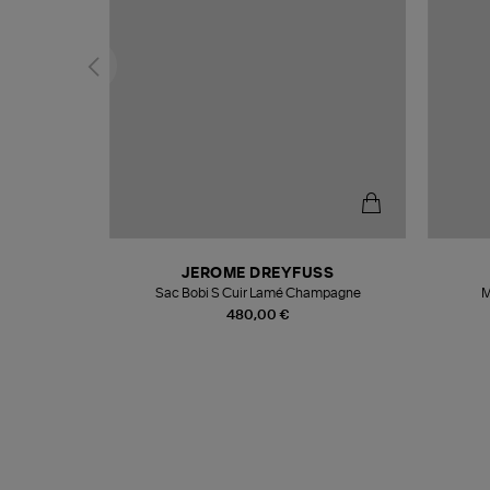
N
JEROME DREYFUSS
te
Sac Bobi S Cuir Lamé Champagne
M
480,00 €