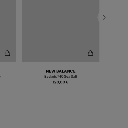
NEW BALANCE
e
Baskets 740 Sea Salt
Veste
120,00 €